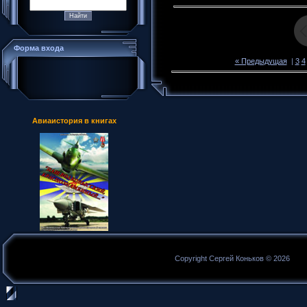
Форма входа
« Предыдущая
|
3
4
Авиаистория в книгах
Copyright Сергей Коньков © 2026