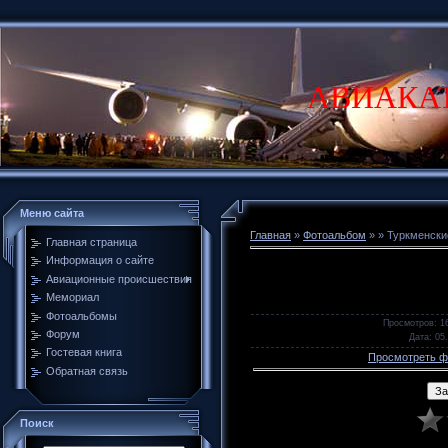
АВИАКА
Меню сайта
Главная
»
Фотоальбом
»
» Туркменски
Главная страница
Информация о сайте
Авиационные происшествия
Мемориал
Фотоальбомы
Просмотров
: 1
Форум
Дата
: 05
Гостевая книга
Просмотреть ф
Обратная связь
Поиск