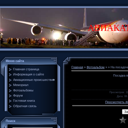
АВИАКА
Меню сайта
Главная
»
Фотоальбом
»
» На посадоч
Главная страница
Информация о сайте
Посадка 
Авиационные происшествия
Мемориал
Фотоальбомы
Просмотров
: 1
Форум
Дата
: 06
Гостевая книга
Просмотреть ф
Обратная связь
Поиск