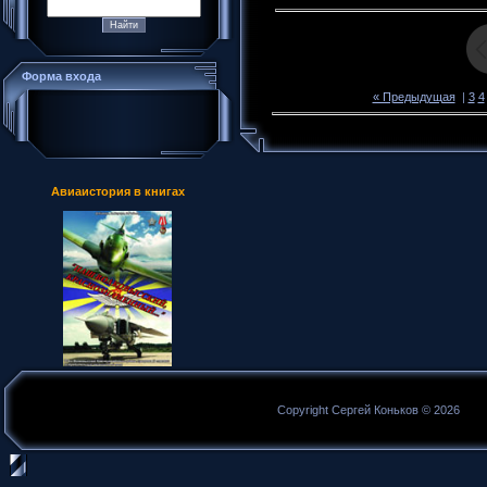
Форма входа
« Предыдущая
|
3
4
Авиаистория в книгах
Copyright Сергей Коньков © 2026