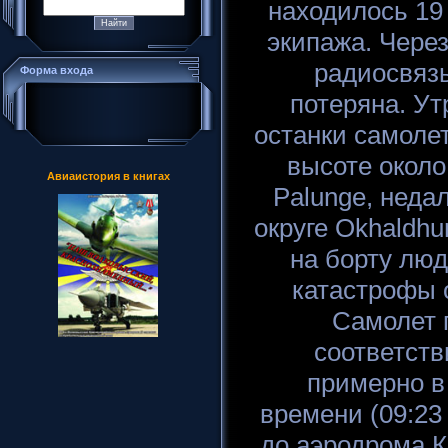
находилось 19
экипажа. Через
радиосвяз
Форма входа
потеряна. У
останки самоле
высоте около
Авиаистория в книгах
Palunge, недал
округе Okhaldh
на борту люд
катастрофы 
Самолет 
соответств
примерно в
времени (09:23
до аэродрома К