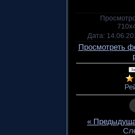
Просмотр
710x
Дата
: 14.06.20
Просмотреть ф
Ре
« Предыдущ
Сл