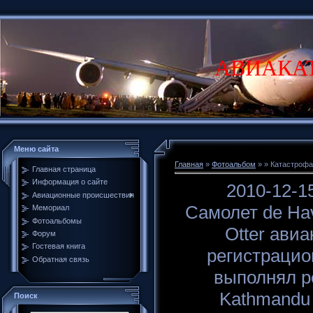
АВИАКА
Меню сайта
Главная
»
Фотоальбом
»
» Катастрофа
Главная страница
Информация о сайте
2010-12-1
Авиационные происшествия
Самолет de Hav
Мемориал
Фотоальбомы
Otter авиа
Форум
Гостевая книга
регистрацио
Обратная связь
выполнял р
Kathmandu 
Поиск