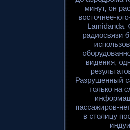
минут, он ра
восточнее-юго
Lamidanda. 
радиосвязи б
использов
оборудованно
видения, од
результато
Разрушенный с
только на 
информац
пассажиров-не
в столицу по
индуи