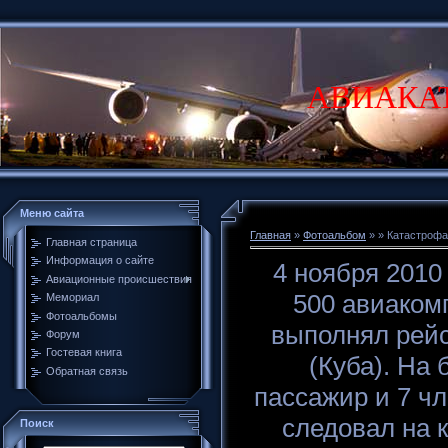
АВИАКА
Меню сайта
Главная
»
Фотоальбом
»
» Катастрофа
Главная страница
Информация о сайте
4 ноября 2010
Авиационные происшествия
500 авиаком
Мемориал
Фотоальбомы
выполнял рейс
Форум
Гостевая книга
(Куба). На 
Обратная связь
пассажир и 7 ч
следовал на 
Поиск