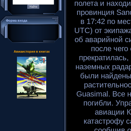
полета и находи
провинция Sanct
в 17:42 по ме
Форма входа
UTC) от экипаж
об аварийной си
после чего
Авиаистория в книгах
прекратилась, 
наземных рада
были найдены 
растительнос
Guasimal. Все 
погибли. Упр
авиации 
катастрофу с
сообщив о 