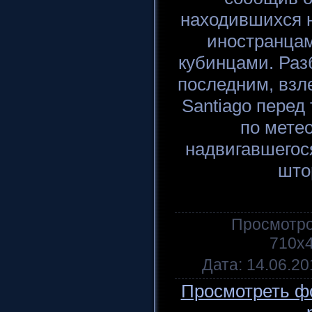
находившихся н
иностранцам
кубинцами. Ра
последним, взл
Santiago перед 
по мете
надвигавшегося
што
Просмотр
710x4
Дата
: 14.06.20
Просмотреть ф