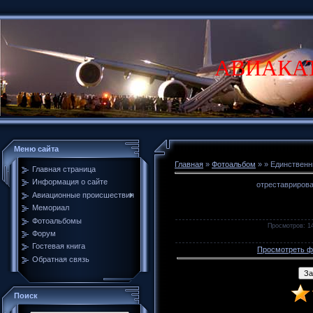
АВИАКА
Меню сайта
Главная
»
Фотоальбом
»
» Единственн
Главная страница
Информация о сайте
отреставрирова
Авиационные происшествия
Мемориал
Фотоальбомы
Просмотров
: 1
Форум
Гостевая книга
Просмотреть ф
Обратная связь
Поиск