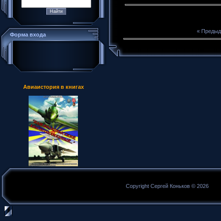
« Преды
Форма входа
Авиаистория в книгах
Copyright Сергей Коньков © 2026