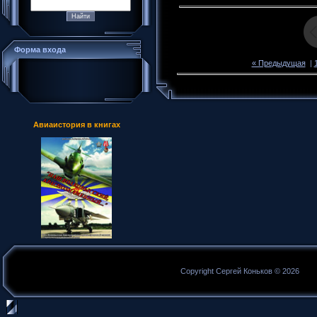
Форма входа
« Предыдущая
|
Авиаистория в книгах
Copyright Сергей Коньков © 2026