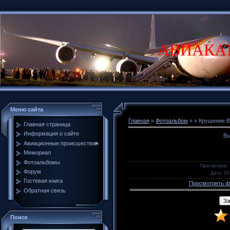
АВИАКА
Меню сайта
Главная
»
Фотоальбом
»
» Крушение В
Главная страница
Информация о сайте
Вы
Авиационные происшествия
Мемориал
Фотоальбомы
Просмотров
:
Форум
Дата
: 09
Гостевая книга
Просмотреть ф
Обратная связь
Поиск