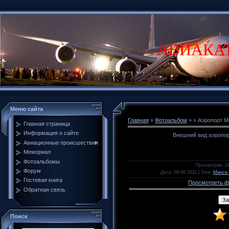
АВИАКА
Меню сайта
Главная
»
Фотоальбом
»
» Аэропорт М
Главная страница
Информация о сайте
Внешний вид аэропор
Авиационные происшествия
Мемориал
Фотоальбомы
Просмотров
: 2
Форум
Дата
: 04.06.2011 |
Теги
:
Минск-
Гостевая книга
Просмотреть ф
Обратная связь
Поиск