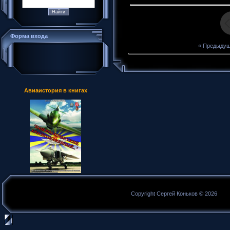
Форма входа
« Предыду
Авиаистория в книгах
Copyright Сергей Коньков © 2026