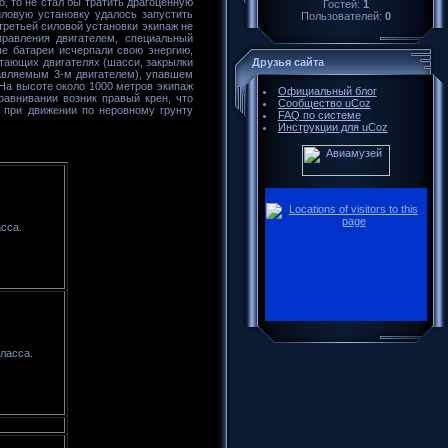
, то не стал бы тратить драгоценную
Гостей:
1
иловую установку удалось запустить
Пользователей:
0
третьей силовой установки экипаж не
равления двигателем, специальный
ые батареи исчерпали свою энергию,
Друзья сайта
отающих двигателях (шасси, закрылки
равляемым 3-м двигателем), упавшем
 На высоте около 1000 метров экипаж
Официальный блог
равнивании возник правый крен, что
Сообщество uCoz
 при движении по неровному грунту
FAQ по системе
Инструкции для uCoz
сса.
ласса.