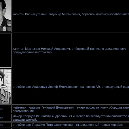
капитан Василеутский Владимир Михайлович, бортовой инженер корабля-инст
капитан Мартынов Николай Андреевич, ст.бортовой техник по авиационному
оборудованию-инструктор.
ст.лейтенант Андрощук Иосиф Емельянович, нач.связи АЭ, ст.воздушный ради
лейтенант Кравцов Геннадий Дмитриевич, техник по десантному оборудовани
то
обслуживания.
майор Старцев Вениамин Андреевич, ст.инженер по эксплуатации самолетов 
то
авиадвигателей.
то
ст.лейтенант Парабин Петр Феоктистович, ст.авиационный техник корабля.