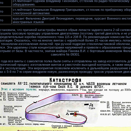
ст.лейтенант Годонюк Владимир Тихонович, ст.техник по радио-техническому
то
оборудованию.
ст.лейтенант Кананыхин Владимир Григорьевич, ст.техник по приборному обо
то
электронной автоматике.
курсант Фильченко Дмитрий Леонидович, переводчик, курсант Военного инсти
то
иностранных языков
ановила, что причиной катастрофы явился обрыв лопасти заднего винта 2-ой силово
ушила тросовую проводку управления двигателями (поэтому третий двигатель и не у
пределительные коробки переменного тока 115 и 208 В. По рекомендации комиссии бы
уатации. Оказалось, что на многих винтах с наработкой более 25 часов имелись лопа
технологии изготовления лопастей: при ручной подрезке стеклопластиковой оболочк
лся. Эти царапины стали концентраторами напряжений и привели к образованию тре
отрыве от базы. В частности, экипаж майора Панова В.И. с бортовым инженером Фила
самолёте № 09301.
 года все винты с самолетов полка были сняты и отправлены на завод-изготовитель д
логический процесс изготовления винтов и ужесточён выходной контроль, а также вве
й в эксплуатации. Эти мероприятия позволили исключить в дальнейшем разрушение вин
тах с 5-й по 7-ю серии внедрили новую, разнесенную проводку тросов управления двиг