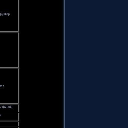
руктор.
ст.
ю группы
и