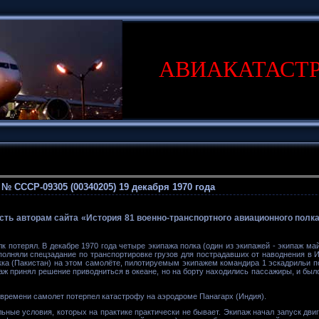
АВИАКАТАСТ
№ CCCР-09305 (00340205) 19 декабря 1970 года
ь авторам сайта «История 81 военно-транспортного авиационного полк
к потерял. В декабре 1970 года четыре экипажа полка (один из экипажей - экипаж ма
олняли спецзадание по транспортировке грузов для пострадавших от наводнения в Ин
кка (Пакистан) на этом самолёте, пилотируемым экипажем командира 1 эскадрильи 
паж принял решение приводниться в океане, но на борту находились пассажиры, и бы
 времени самолет потерпел катастрофу на аэродроме Панагарх (Индия).
ьные условия, которых на практике практически не бывает. Экипаж начал запуск двиг