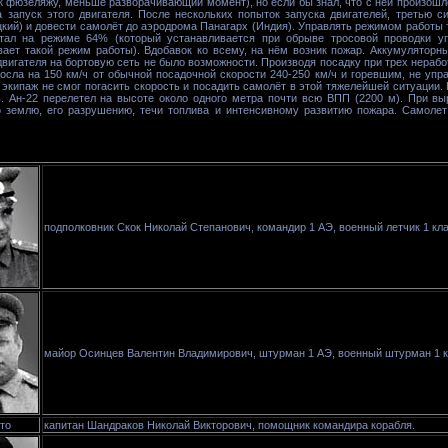
к фюзеляжу, меньше разворачивающий момент), но если бы знал, что с ней произошло
 запуск этого двигателя. После нескольких попыток запуска двигателей, третью с
цкий) и довести самолёт до аэродрома Панагарх (Индия). Управлять режимом работы 
отал на режиме 64% (который устанавливается при обрыве тросовой проводки уп
ает такой режим работы). Вдобавок ко всему, на нём возник пожар. Аккумуляторн
вигателя на бортовую сеть не было возможности. Производя посадку при трех нераб
росла на 150 км/ч от обычной посадочной скорости 240-250 км/ч и горевшим, не уп
 экипаж не смог погасить скорость и посадить самолёт в этой тяжелейшей ситуации.
 Ан-22 перелетел на высоте около одного метра почти всю ВПП (2200 м). При вы
о землю, его разрушению, течи топлива и интенсивному развитию пожара. Самолет
подполковник Скок Николай Степанович, командир 1 АЭ, военный летчик 1 кла
майор Осинцев Валентин Владимирович, штурман 1 АЭ, военный штурман 1 к
то
капитан Шандраков Николай Викторович, помощник командира корабля.