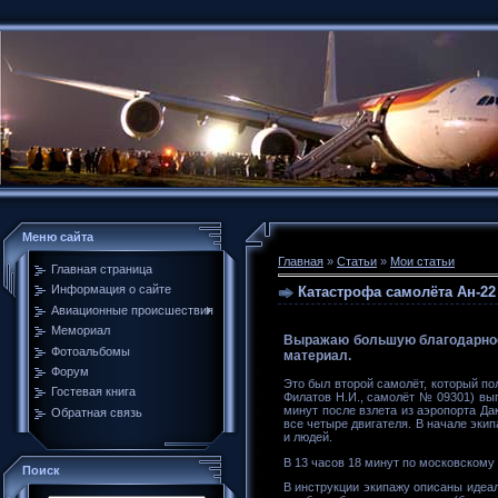
Меню сайта
Главная
»
Статьи
»
Мои статьи
Главная страница
Информация о сайте
Катастрофа самолёта Ан-22 
Авиационные происшествия
Мемориал
Выражаю большую благодарност
Фотоальбомы
материал.
Форум
Это был второй самолёт, который пол
Гостевая книга
Филатов Н.И., самолёт № 09301) вып
минут после взлета из аэропорта Да
Обратная связь
все четыре двигателя. В начале эки
и людей.
В 13 часов 18 минут по московскому
Поиск
В инструкции экипажу описаны идеал