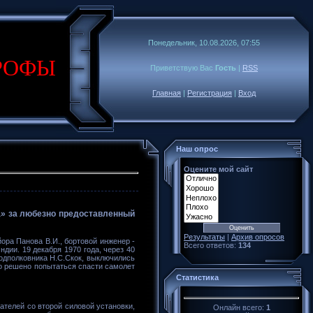
Понедельник, 10.08.2026, 07:55
РОФЫ
Приветствую Вас
Гость
|
RSS
Главная
|
Регистрация
|
Вход
Наш опрос
Оцените мой сайт
а» за любезно предоставленный
Результаты
|
Архив опросов
йора Панова В.И., бортовой инженер -
Всего ответов:
134
дии. 19 декабря 1970 года, через 40
подполковника Н.С.Скок, выключились
ло решено попытаться спасти самолет
Статистика
ателей со второй силовой установки,
Онлайн всего:
1