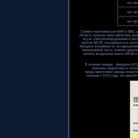
нет фо
нет фо
нет фо
Совместная комиссия МАП и ВВС уст
Лопасть прошла через фюзеляж, разр
жгуты электрооборудования и рас
винтов АВ-90, находящихся в экспл
Трещины возникали из-за нарушения 
прикомлевой части, комель царапа
менять воздушные винты АВ-90 в 
В течение января - февраля 1971
внесены коррективы в техно
представителями завода лопасте
начиная с 1973 года, на самоле