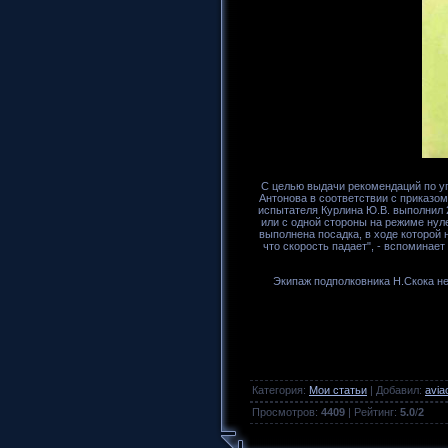
С целью выдачи рекомендаций по у
Антонова в соответствии с приказом
испытателя Курлина Ю.В. выполнил 2
или с одной стороны на режиме нул
выполнена посадка, в ходе которой 
что скорость падает", - вспоминае
Экипаж подполковника Н.Скока не
Категория
:
Мои статьи
|
Добавил
:
avia
Просмотров
:
4409
|
Рейтинг
:
5.0
/
2