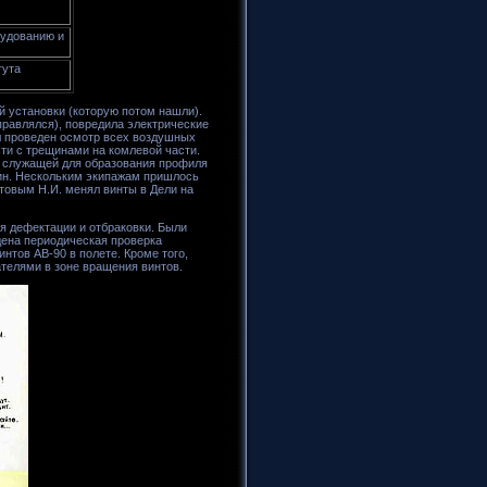
рудованию и
тута
й установки (которую потом нашли).
правлялся), повредила электрические
л проведен осмотр всех воздушных
сти с трещинами на комлевой части.
и, служащей для образования профиля
щин. Нескольким экипажам пришлось
товым Н.И. менял винты в Дели на
ля дефектации и отбраковки. Были
дена периодическая проверка
тов АВ-90 в полете. Кроме того,
ателями в зоне вращения винтов.