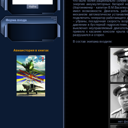
что было более рационально (ближе 
энергию аккумуляторных батарей на
(бортинженер - капитан В.М.Василеу
имел возможности. Двигатель раб
механизм автоматически устанавлив
подключить генератор работающего д
Форма входа
– убраны, посадочная скорость воз
давлении в бустерной гидросистеме,
выключил неуправляемый двигатель.
привело к касанию консоли крыла 
разрушился и сгорел.
В состав экипажа входили:
Авиаистория в книгах
нет фо