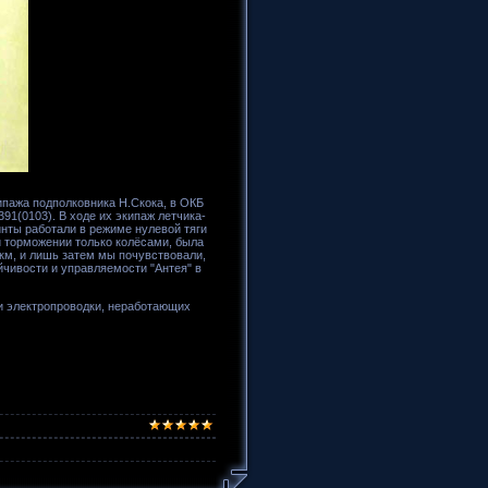
пажа подполковника Н.Скока, в ОКБ
91(0103). В ходе их экипаж летчика-
инты работали в режиме нулевой тяги
и торможении только колёсами, была
 км, и лишь затем мы почувствовали,
йчивости и управляемости "Антея" в
 и электропроводки, неработающих