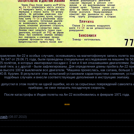
правлению Ан-22 в особых случаях, основываясь на магнитофонную запись полета эки
 № 547 от 29.06.71 года, были проведены специальные исследования на машине № 563
5 полётов, в которых имитировал посадки с 3-мя и 4-мя отказавшими двигателями. В
евой тяги, а с другой - были зафлюгированы. Для определения длины пробега Ан-22 пр
на высоте 100 м выключили все двигатели. "Машина пронеслась, как сатана, больше 1
т Ю.В. Курлин. В результате этих испытаний установили характеристики снижения, усто
подобных случаях и внесли соответствующие дополнения в инструкцию экипажу.
 допустил в этом полёте ни одной ошибки, но из-за серьезных повреждений самолета
приборах, не смог погасить посадочную скорость.
После катастрофы в Индии полеты на Ан-22 возобновились в феврале 1971 года.
***
crash
(08.07.2010)