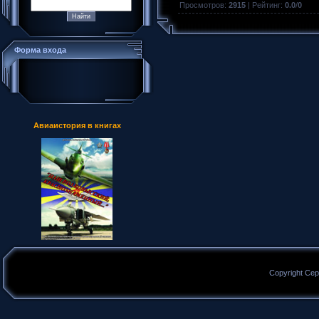
Просмотров
:
2915
|
Рейтинг
:
0.0
/
0
Форма входа
Авиаистория в книгах
Copyright Сер