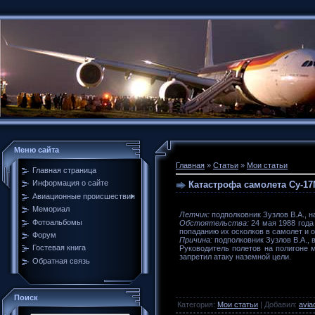
Меню сайта
Главная
»
Статьи
»
Мои статьи
Главная страница
Информация о сайте
Катастрофа самолета Су-17
Авиационные происшествия
Мемориал
Летчик:
подполковник Зузлов В.А., н
Фотоальбомы
Обстоятельства:
24 мая 1988 года
попаданию их осколков в самолет и о
Форум
Причина:
подполковник Зузлов В.А., 
Гостевая книга
Руководитель полетов на полигоне м
запретил атаку наземной цели.
Обратная связь
Поиск
Категория
:
Мои статьи
|
Добавил
:
avia