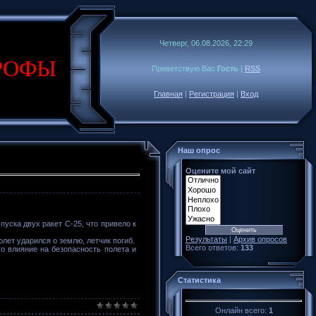
Четверг, 06.08.2026, 22:29
РОФЫ
Приветствую Вас
Гость
|
RSS
Главная
|
Регистрация
|
Вход
Наш опрос
Оцените мой сайт
уска двух ракет С-25, что привело к
Результаты
|
Архив опросов
лет ударился о землю, летчик погиб.
Всего ответов:
133
го влияние на безопасность полета и
Статистика
Онлайн всего:
1