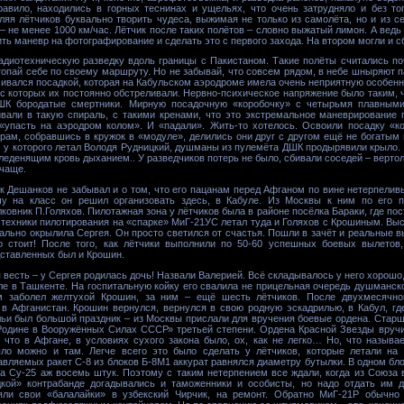
равило, находились в горных теснинах и ущельях, что очень затрудняло и без т
ляя лётчиков буквально творить чудеса, выжимая не только из самолёта, но и из с
– не менее 1000 км/час. Лётчик после таких полётов – словно выжатый лимон. А вед
ть маневр на фотографирование и сделать это с первого захода. На втором могли и с
диотехническую разведку вдоль границы с Пакистаном. Такие полёты считались по
топай себе по своему маршруту. Но не забывай, что совсем рядом, в небе шныряют па
нчивался посадкой, которая на Кабульском аэродроме имела очень неприятную особенно
с которых их постоянно обстреливали. Нервно-психическое напряжение было таким, чт
ДШК бородатые смертники. Мирную посадочную «коробочку» с четырьмя плавными
вали в такую спираль, с такими кренами, что это экстремальное маневрирование 
«упасть на аэродром колом». И «падали». Жить-то хотелось. Освоили посадку «к
ерам, собравшись в кружок в «модуле», делились они друг с другом ещё не богатым
 у которого летал Володя Рудницкий, душманы из пулемёта ДШК продырявили крыло.
леденящим кровь дыханием.. У разведчиков потерь не было, сбивали соседей – верто
 чаще.
 Дешанков не забывал и о том, что его пацанам перед Афганом по вине нетерпелив
чу на класс он решил организовать здесь, в Кабуле. Из Москвы к ним по его 
овник П.Голяхов. Пилотажная зона у лётчиков была в районе посёлка Бараки, где пост
у техники пилотирования на «спарке» МиГ-21УС летал туда и Голяхов с Крошиным. Вы
ально окрылила Сергея. Он просто светился от счастья. Пошли в зачёт и реальные 
о стоит! После того, как лётчики выполнили по 50-60 успешных боевых вылетов
дставленных был и Крошин.
 весть – у Сергея родилась дочь! Назвали Валерией. Всё складывалось у него хорошо
ле в Ташкенте. На госпитальную койку его свалила не прицельная очередь душманск
ым заболел желтухой Крошин, за ним – ещё шесть лётчиков. После двухмесячно
в Афганистан. Крошин вернулся, вернулся в свою родную эскадрилью, в Кабул, гд
льи был большой праздник – из Москвы прислали для вручения боевые ордена. Стар
Родине в Вооружённых Силах СССР» третьей степени. Ордена Красной Звезды вруч
что в Афгане, в условиях сухого закона было, ох, как не легко… Но, что называе
ло можно и там. Легче всего это было сделать у лётчиков, которые летали на
вляемых ракет С-8 из блоков Б-8М1 аккурат равнялся диаметру бутылки. В одном бл
на Су-25 аж восемь штук. Поэтому с таким нетерпением все ждали, когда из Союза 
дкой» контрабанде догадывались и таможенники и особисты, но надо отдать им 
няли свои «балалайки» в узбекский Чирчик, на ремонт. Обратно МиГ-21Р обычно