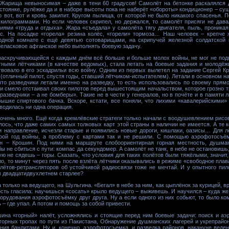
Жарища невыносимая – даже в тени 60 градусов! Самолёт на бетонке раскалялся д
 стоянке, рулёжке да и в наборе высоты пока не наберёт «обороты» кондиционер – сущ
о вот, вот и кровь закипит. Кругом пылища, от которой не было никакого спасенья. 
 килограммами. Но если человек скрипел, но держался, то самолёт присяги не дава
ями «труда и отдыха». Жара «съедала» у самолёта тягу двигателя, пыль, проник
ос. На посадке «горела» резина колёс, «горели» тормоза… Наш человек – крепче 
 одной комнате с ещё девятью сотоварищами, на скрипучей железной солдатской
неласковое афганское небо выполнять боевую задачу.
аскручивающейся с каждым днём всё больше и больше молох войны, не мог не подн
тными лётчиками (в качестве ведомых), стала летать на боевые задания и молодёж
ствовало в его эскадрильи всю войну. Одним из первых вылетел на задание Сергей 
(отличный пилот, спустя годы, ставший лётчиком-испытателем). Летали в основном на 
 что разведчики летали именно на разведку, то есть использовались по своему прям
и смело отстаивал своих пилотов перед вышестоящим начальством, которое грозно т
азведчики – а не бомберы». Такие не в чести у генералов, но в почёте и в памяти л
ышке спиртового бачка. Вскоре, кстати, все поняли, что лихими «кавалерийскими»
водилась ни одна операция.
очень много. Ещё когда кремлёвские стратеги только начали с воодушевлением рисо
лось, что даже самих самых толковых карт этой страны в наличии не имеется. А те 
 направление, исчезли старые и появились новые дороги, кишлаки, оазисы… Для лё
орой год войны, а проблему с картами так и не решили. С помощью аэрофотосъё
ин – Крошин. Под ними на маршруте слобоориентирная горная местность, душман
ы не сбиться с пути: компас да секундомер. А самолёт не танк, в небе не остановиш
 не сядешь – горы. Сказать, что условия для таких полётов были тяжёлыми, значит, 
о, то минут через пять после взлёта лётчики оказывались в режиме «свободное плав
олётов-ретрансляторов об устойчивой радиосвязи тоже не мечтай. И у опытного пил
ом двадцатидвухлетнем старлее?
только на ведущего, на Шульгина. «Бегал» в небе за ним, как цыплёнок за курицей, в
ость гласила: научишься «сосать» крыло ведущего – выживешь. И научился – куда же 
борудования аэрофотосъёмку друг друга. Ну а если одного из них собьют, то было ко
 – где упал. А потом и помощь за собой привести.
шина «горный» налёт, усложнялись и стоящие перед ним боевые задачи: поиск и а
орных тропах по пути из Пакистана, Обнаружение душманских лагерей и укрепрайон
ния бандитами. Ну и, конечно, аэрофотосъемка, и разведка районов, накануне вед