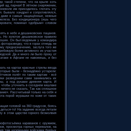
о такой степени, что на крыле хоть
ий ад, парная! В лётном снаряжении,
Поневоле им приходилось глотать эту
л. Бывало хандрил и сопротивлялся,
ая даже в самые защищённые, нежные
железа. Без кондиционера (ишь чего
 кровати, поминал «добрым» словом
ять в небо и дешанковских пацанов.
ь. Но золотое дешанковское правило
Крошин. Он был ведомым у командира
фоторазведку, что в горах отнюдь не
ому предназначению, заслуга того же
ребовало более активного их участия
юдской. Да и много ли было проку от
 атаке в Афгане не навоюешь, и без
вать на картах красные стрелы ввода
которые были – безнадёжно устарели:
тчиков полёт по таким картам - всё
мки разведчики сами занимались их
ы, а под руками древняя карта. И
ь, чтобы уточнить в соседнем кишлаке
ничего не сказать. Так как сплошное
ание». Рассчитывай только на себя и
ота порой мурашки по коже от таких
ращая головой на 360 градусов, боясь
деться-то! На задание всегда летали
му в этом царстве горного безмолвия
эрофотосъёмка караванов с оружием,
ов, просмотра горных перевалов, на
ения там наземными войсками боевых