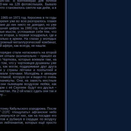
ФА-5М. В контейнерах для ночной
00-мм на 128 фотовспышек. Бывало
то становилось светло как днём, а в
965 оп 1971 год. Керосина в те годы
о время уже во всю разгоралось пламя
не до них никто не доводил, но уже
шная цифра: за 1980 год «за речкой»
ные мысли, успокаивая себя тем, что
х вторая, а первая эскадрилья, где и
только в армии. На глазах у молодых
огромный металлургический комбинат,
й афёре, как всегда, не нашли.
порядке стали натаскивать на второй
ния отпали окончательно – пришёл их
о Чорткова, которые воевали там, на
о том, что у чортковцев душманы уже
, как могли, поддерживая друг друга
и у страны лётчики и поопытней и
жимали плечами. Молодёжь в авиации
етланой, которую он и видел-то очень
 каникулы. Они, на зависть местным
 они пьянящим воздухом любви, как
дом с её Сергеем будут его друзья –
истан. На 2-ой класс сдать они так и
йну…
етонку Кабульского аэродрома. После
Г-21УС «пощупать» афганское небо
вернулся от них, как на посадке его
тов и рубанув в сердцах по воздуху
ных лейтенантов, которых ещё просто