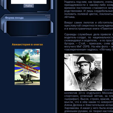
Надпись под ним, как правило, очень
принадлежности к какому-либо кон
времени постепенно становятся ничь
родственники. И лишь сердобольные 
положить полевой цветок, поклонит
лётчика.
Форма входа
Вокруг самих пилотов и обстоятель
пресловутой секретности вынуждены 
и в многостраничные книги «Памяти»
Однажды служебные дела привели м
водитель-солдат, по национальнос
скомандовал я водителю, - и по про
бугорок. – Стой, - приехали,- сняв
Авиаистория в книгах
могучего МиГ-25РБ. На нём фото – м
«засекреченная» надпись: «Лётчику С
Капитан
коллектив 10-го отдельного Москов
спортсмен, отличный лётчик, за п
«шерифа»). Высок, строен, красив, 
мысли, что в нём каким-то невероя
Алена Делона и блистательное испан
Харламова. А какая у него была искр
длинными руками, он творил настоящ