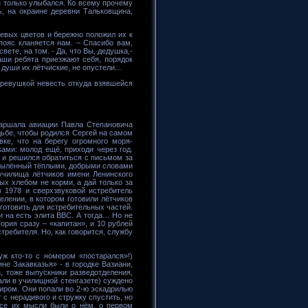
он только улыбался. Ко всему прочему
ь, на окраине деревни Тальковщина,
евых цветов и бережно положил их к
пояс кланяется нам. – Спасибо вам,
вете, на том. - Да, что Вы, дедушка,-
Ваши ребята приезжают себя, порядок
 души их лётчиские, не опустели...
деревушкой невесть откуда взявшейся
маршала авиации Павла Степановича
дьбе, чтобы родился Сергей на самом
вке, что на берегу огромного моря-
ками: молод ещё, приходи через год.
т и решился обратиться с письмом за
крылённый тёплыми, добрыми словами
 училища лётчиков имени Ленинского
ых хлебом не корми, а дай только за
 1978 и сверхзвуковой истребитель
елении, в котором готовили лётчиков
готовить для истребительных частей.
и на есть элита ВВС. А тогда… Но не
ория сразу – «капитан», и 10 рублей
стребителя. Но, как говорится, службу
уж кто-то с номером «постарался»!)
е Закавказья» - в городке Вазиани,
, тоже выпускники разведотделения,
ли в училищной стенгазете) суждено
диром. Они попали во 2-ю эскадрилью
с нерадивого и стружку спустить, но
все их мысли были о нём, о первом