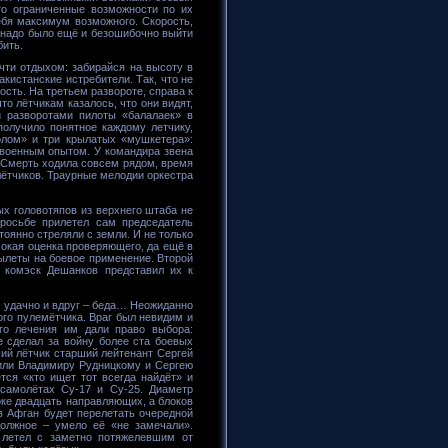
ого ограниченные возможности по их
ебя максимум возможного. Скорость,
ь надо было ещё и безошибочно выйти
бить.
чти отдыхом: забирайся на высоту в
кистанские истребители. Так, что не
сть. На третьем развороте, справа к
о лётчикам казалось, что они видят,
 разворотами пилоты «балалаек» в
получило понятное каждому летчику,
олом» и три крылатых «мушкетера»:
 военным опытом. У командира звена
 Смерть ходила совсем рядом, время
лётчиков. Траурные мелодии оркестра
ых головотяпов из верхнего штаба не
просьбе прилетел сам председатель
оянно стреляли с земли. И не только
сокая оценка проверяющего, да ещё в
вылеты на боевое применение. Второй
, комэск Дешанков представил их к
, удачно и вдруг – беда… Неожиданно
ого пулемётчика. Враг был невидим и
го лечения им дали право выбора:
е сделал за войну более ста боевых
ший лётчик старший лейтенант Сергей
или Владимиру Рудницкому и Сергею
тся «кто ищет тот всегда найдёт» и
 самолётах Су-17 и Су-25. Диаметр
оке двадцать направляющих, а блоков
в Афган будет перелетать очередной
должное – умело её «не замечали».
 летел с заметно потяжелевшим от