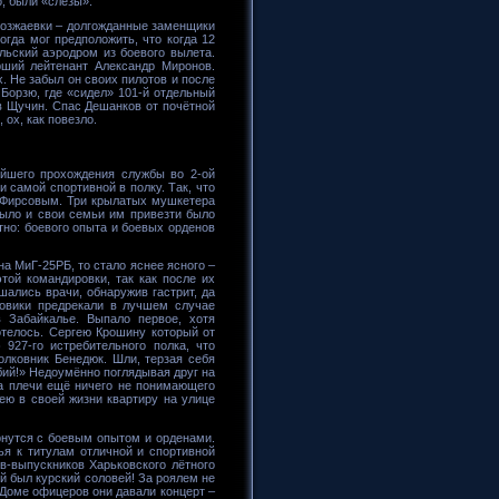
, были «слёзы».
 Возжаевки – долгожданные заменщики
гда мог предположить, что когда 12
льский аэродром из боевого вылета.
рший лейтенант Александр Миронов.
. Не забыл он своих пилотов и после
Борзю, где «сидел» 101-й отдельный
 в Щучин. Спас Дешанков от почётной
ох, как повезло.
ейшего прохождения службы во 2-ой
 самой спортивной в полку. Так, что
 с Фирсовым. Три крылатых мушкетера
было и свои семьи им привезти было
тно: боевого опыта и боевых орденов
на МиГ-25РБ, то стало яснее ясного –
той командировки, так как после их
шались врачи, обнаружив гастрит, да
ровики предрекали в лучшем случае
 Забайкалье. Выпало первое, хотя
телось. Сергею Крошину который от
927-го истребительного полка, что
олковник Бенедюк. Шли, терзая себя
бий!» Недоумённо поглядывая друг на
за плечи ещё ничего не понимающего
нею в своей жизни квартиру на улице
ернутся с боевым опытом и орденами.
я к титулам отличной и спортивной
в-выпускников Харьковского лётного
й был курский соловей! За роялем не
в Доме офицеров они давали концерт –