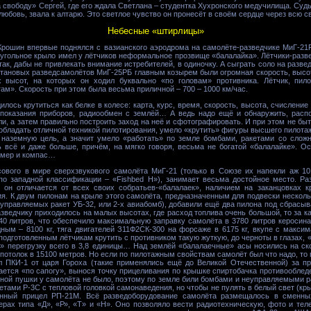
 свободу» Сергей, где его ждала Светлана – студентка Хухронского медучилища. Судь
юбовь, звала к алтарю. Это светлое чувство он пронесёт в своём сердце через всю с
Небесные «штирлицы»
Крошин впервые поднялся с вазианского аэродрома на самолёте-разведчике МиГ-21Р
еугольное крыло имел у лётчиков неформальное прозвище «балалайка». Лётчики-разв
 так, дабы не привлекать внимание истребителей, в одиночку. А сыграть соло на разв
титановых разведсамолётов МиГ-25РБ главным козырем были огромная скорость, высота
высот, на которых он ходил буквально «по головам» противника. Лётчик, пилот
ам». Скорость при этом была весьма приличной – 700 – 1000 км/час.
лось крутиться как белке в колесе: карта, курс, время, скорость, высота, счисление
показания приборов, радиообмен с землёй… А ведь надо ещё и обнаружить, распо
и, а затем правильно построить заход на неё и сфотографировать. И при этом не б
 обладать отличной техникой пилотирования, умело «крутить» фигуры высшего пилотаж
 наземную цель, а значит умело «работать» по земле бомбами, ракетами со сложн
 всё и даже больше, причём, на мягко говоря, весьма не богатой «балалайке». 
домер и компас…
ового в мире сверхзвукового самолёта МиГ-21 (только в Союзе их напекли аж 101
по западной классификации – «Fishbed H»), занимает весьма достойное место. Ра
он отличается от всех своих собратьев-«балалаек», наличием на заканцовках к
я. К двум пилонам на крыле этого самолёта, предназначенным для подвески несколь
еуправляемых ракет УБ-32, или 2-х авиабомб), добавили ещё два пилона под сбрас
азведчику приходилось на малых высотах, где расход топлива очень большой, то за ка
40 литров, что обеспечило максимальную заправку самолёта в 3780 литров керосина
ным – 8100 кг, тяга двигателей З11Ф2СК-300 на форсаже в 6175 кг, вкупе с макси
 подготовленным лётчикам крутить с противником такую жуткую, до черноты в глазах,
л» перегрузку всего в 3,8 единицы… Над землёй «балалаечные» асы носились на ско
 потолок в 15100 метров. Но если по пилотажным свойствам самолёт был что надо, то
 ПКИ-1 от царя Гороха (такие применялись ещё до Великой Отечественной) за при
ается «по сапогу», вынося точку прицеливания по крышке спиртобачка противообле
ной пушки у самолёта не было, поэтому по земле били бомбами и неуправляемыми р
етами Р-3С с тепловой головкой самонаведения, но чтобы не пулять в белый свет (кр
онный прицел РП-21М. Всё разведоборудование самолёта размещалось в сменн
рах типа «Д», «Р», «Т» и «Н». Оно позволяло вести радиотехническую, фото и тел