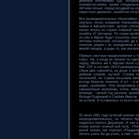
дневные контейнеры «Д», которы
аэрофотосъёмки, кроме специальн
лётчики ночью, перед посадкой на а
окрестных деревнях, ошибочно почуя
Все разведывательные «балалайки» б
хватало, летал, осваивая «балалайку
войны в Афганистане, жуткие споло
начал летать по стране «чёрный тюл
погибло 47 лётчиков. По спине проб
по уму в Афган будут посылать опытн
лётчики поопытней, посильней, да и
пилотов, рядом с их аэродромом в г
жилой городок, а руды-то, как оказал
Первые смутные предположения о том
класс. Ну, а когда их начали по од
черед. Менять им в Афгане было суж
МиГ-21Р в составе 263-й разведэска
сбили два самолёта, на душе у моло
добрым словом, шуткой. Страна п
посильней, но страна посылала име
всегда берегли, лелеяли. А тут – в 
редко, урывками. Она продолжала у
гарнизонным матронам, очень люби
впереди – целый год разлуки, целый
Володя Рудницкий и Серёжа Фирсов. В
не успели. И оставалось-то всего ни
02 июля 1981 года пузатый военно-т
непродолжительного, но тёплого 
поднялся комэск Дешанков. И уже в 
снова окатил осиный рой пуль. «Те
рукой сказал, как отрезал: «Пацано
летать учить бы да учить, а там – в