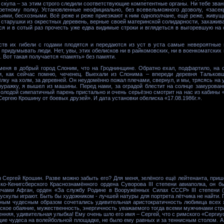
 скупа – за этим строго следили соответствующие компетентные органы. Ни тебе звани
кретному полку. Установленные неофициально, без всевельможного дозволу, «засе
ими, бесхозными. Всё реже и реже приезжают к ним однополчане, ещё реже, живущие
старушки из окрестных деревень, верные своей материнской солидарности, захажив
ься и в сотый раз прочесть уже едва видимые строки и вглядеться в выгоревшую на
ств их гибели с годами плодятся и передаются из уст в уста самые невероятные
придумывать люди. Нет, увы, этих обелисков ни в райкомовских, ни в военкоматских 
. Вот такая получается «память» без памяти.
еня в добрый город Слоним, что на Гроднинщине. Обратно ехал, подфартило, на 
ти, как сейчас помню, чеченец. Выехали из Слонима – впереди деревня Тальковщ
сёлку на холм, за деревней. Он неудомённо пожал плечами, свернул, и мы, трясясь на
 фуражку, я вышел из машины. Перед нами, за оградой блестит на солнце замурова
олодой симпатичный парень пристально и очень серьёзно смотрит на нас из кабины «
ергею Крошину от боевых друзей». И дата установки обелиска «17.08.1986г.».
 Сергей Крошин. Разве можно забыть его? Для меня, зелёного ещё лейтенанта, приш
ско-Кенигсберского Краснознамённого ордена Суворова III степени авиаполка, он 
лечами Афган, орден «За службу Родине в Вооружённых Силах СССР» III степени (
мускулы играют. Быть бы художником - лучшей натуры для портрета лётчика не найти. 
тным чудесным образом сочетались удивительная аристократичность любимца всех 
ское обаяние, мужественность, энергичность уважаемого тогда всеми мужчинами стр
енняя, удивительная улыбка! Ему очень шло его имя – Сергей, что с римского «Серги
ие чудеса на волейбольной площадке, не было ему равных и за теннисным столом. А 