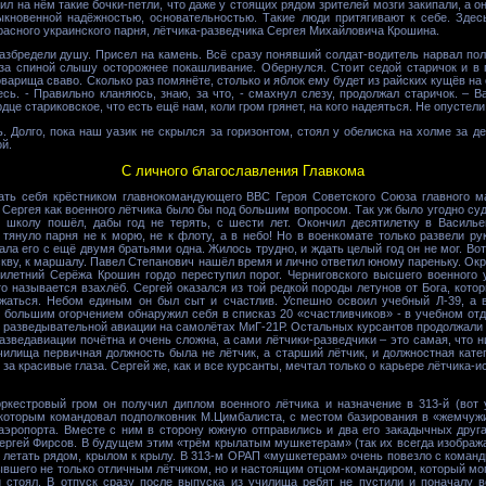
ил на нём такие бочки-петли, что даже у стоящих рядом зрителей мозги закипали, а 
быкновенной надёжностью, основательностью. Такие люди притягивают к себе. Здес
красного украинского парня, лётчика-разведчика Сергея Михайловича Крошина.
збредели душу. Присел на камень. Всё сразу понявший солдат-водитель нарвал пол
за спиной слышу осторожнее покашливание. Обернулся. Стоит седой старичок и в 
варища сваво. Сколько раз помянёте, столько и яблок ему будет из райских кущёв на с
тесь. - Правильно кланяюсь, знаю, за что, - смахнул слезу, продолжал старичок. – 
дце стариковское, что есть ещё нам, коли гром грянет, на кого надеяться. Не опустели
ь. Долго, пока наш уазик не скрылся за горизонтом, стоял у обелиска на холме за 
й.
С личного благославления Главкома
ать себя крёстником главнокомандующего ВВС Героя Советского Союза главного 
е Сергея как военного лётчика было бы под большим вопросом. Так уж было угодно су
 школу пошёл, дабы год не терять, с шести лет. Окончил десятилетку в Василье
януло парня не к морю, не к флоту, а в небо! Но в военкомате только развели ру
ала его с ещё двумя братьями одна. Жилось трудно, и ждать целый год он не мог. Во
кву, к маршалу. Павел Степанович нашёл время и лично ответил юному пареньку. О
илетний Серёжа Крошин гордо переступил порог. Черниговского высшего военного
то называется взахлёб. Сергей оказался из той редкой породы летунов от Бога, котор
жаться. Небом единым он был сыт и счастлив. Успешно освоил учебный Л-39, а в
 большим огорчением обнаружил себя в списказ 20 «счастливчиков» - в учебном отд
 разведывательной авиации на самолётах МиГ-21Р. Остальных курсантов продолжали 
разведавиации почётна и очень сложна, а сами лётчики-разведчики – это самая, что н
илища первичная должность была не лётчик, а старший лётчик, и должностная катег
за красивые глаза. Сергей же, как и все курсанты, мечтал только о карьере лётчика-и
ркестровый гром он получил диплом военного лётчика и назначение в 313-й (вот 
которым командовал подполковник М.Цимбалиста, с местом базирования в «жемчужин
 аэропорта. Вместе с ним в сторону южную отправились и два его закадычных друга
ергей Фирсов. В будущем этим «трём крылатым мушкетерам» (так их всегда изобража
и летать рядом, крылом к крылу. В 313-м ОРАП «мушкетерам» очень повезло с коман
вшего не только отличным лётчиком, но и настоящим отцом-командиром, который мог 
й стоял. В отпуск сразу после выпуска из училища ребят не пустили и поначалу 