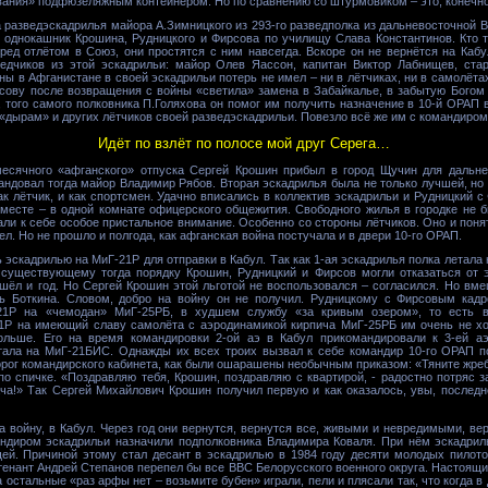
вания» подфюзеляжным контейнером. Но по сравнению со штурмовиком – это, конечно
а разведэскадрилья майора А.Зимницкого из 293-го разведполка из дальневосточной
 однокашник Крошина, Рудницкого и Фирсова по училищу Слава Константинов. Кто то
ред отлётом в Союз, они простятся с ним навсегда. Вскоре он не вернётся на Кабу
ведчиков из этой эскадрильи: майор Олев Яассон, капитан Виктор Лабнищев, ста
ны в Афганистане в своей эскадрильи потерь не имел – ни в лётчиках, ни в самолётах
сову после возвращения с войны «светила» замена в Забайкалье, в забытую Богом 
а, того самого полковника П.Голяхова он помог им получить назначение в 10-й ОРАП
дырам» и других лётчиков своей разведэскадрильи. Повезло всё же им с командиром, 
Идёт по взлёт по полосе мой друг Серега…
месячного «афганского» отпуска Сергей Крошин прибыл в город Щучин для дальн
андовал тогда майор Владимир Рябов. Вторая эскадрилья была не только лучшей, но и
ак лётчик, и как спортсмен. Удачно вписались в коллектив эскадрильи и Рудницкий
 вместе – в одной комнате офицерского общежития. Свободного жилья в городке не 
али к себе особое пристальное внимание. Особенно со стороны лётчиков. Оно и поня
мел. Но не прошло и полгода, как афганская война постучала и в двери 10-го ОРАП.
эскадрилью на МиГ-21Р для отправки в Кабул. Так как 1-ая эскадрилья полка летала 
 существующему тогда порядку Крошин, Рудницкий и Фирсов могли отказаться от э
ёл и год. Но Сергей Крошин этой льготой не воспользовался – согласился. Но вме
ь Боткина. Словом, добро на войну он не получил. Рудницкому с Фирсовым кад
21Р на «чемодан» МиГ-25РБ, в худшем службу «за кривым озером», то есть в
21Р на имеющий славу самолёта с аэродинамикой кирпича МиГ-25РБ им очень не хо
ольше. Его на время командировки 2-ой аэ в Кабул прикомандировали к 3-ей аэ 
тала на МиГ-21БИС. Однажды их всех троих вызвал к себе командир 10-го ОРАП п
орог командирского кабинета, как были ошарашены необычным приказом: «Тяните жре
по спичке. «Поздравляю тебя, Крошин, поздравляю с квартирой, - радостно потряс 
ача!» Так Сергей Михайлович Крошин получил первую и как оказалось, увы, послед
на войну, в Кабул. Через год они вернутся, вернутся все, живыми и невредимыми, в
ндиром эскадрильи назначили подполковника Владимира Коваля. При нём эскадриль
й. Причиной этому стал десант в эскадрилью в 1984 году десяти молодых пилото
тенант Андрей Степанов перепел бы все ВВС Белорусского военного округа. Настоящи
 остальные «раз арфы нет – возьмите бубен» играли, пели и плясали так, что когда 