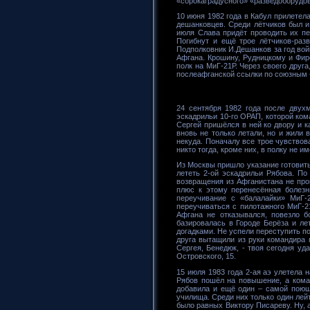
«сорокаградусного» «разведоборудо
10 июня 1982 года в Кабул прилетел
дешанковцев. Среди лётчиков был и
июля Слава придёт проводить их пе
Погибнут и ещё трое лётчиков-раз
Подполковник И.Дешанков за год вой
Афгана. Крошину, Рудницкому и Фир
полк на МиГ-21Р. Через своего друг
послеафганской ссылки по союзным «
24 сентября 1982 года после двух
эскадрильи 10-го ОРАП, которой ком
Сергей пришёлся в ней ко двору и к
вновь не только летали, но и жили
некуда. Поначалу все трое чувствов
никто тогда, кроме них, в полку не и
Из Москвы пришло указание готовить 
лететь 2-ой эскадрильи Рябова. По
возвращения из Афганистана не прош
плюс к этому перенесённая болезн
переучивание с «балалайки» МиГ-
переучиваться с пилотажного МиГ-
Афгана не отказывался, повезло б
базировалась в Городе Берёза и ле
догадками. Не успели переступить п
друга вытащили из руки командира 
Сергея, Бенедюк, - твоя сегодня уд
Островского, 15.
15 июля 1983 года 2-ая аэ улетела 
Рябов пошёл на повышение, а кома
добавила и ещё один – самой поюще
училища. Среди них только один лей
было равных Виктору Писареву. Ну, а