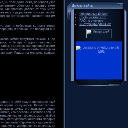
я, ни тебе должности, не говоря уж о
креченные» обелиски с прошествием
Друзья сайта
, как правило, далеко от этих мест,
ают на эти дюралевые погосты, чтобы
Официальный блог
 солнце фотографию неизвестного им
Сообщество uCoz
FAQ по системе
Инструкции для uCoz
 истории и небылицы, которые ввиду
перечнях и списках. Не попадают они
оказавшемся попутном УАЗике. Я да
ина. – Теперь с дороги направо, -
 ухабах, въезжаем на поросший лесом
нный в бетон правый стабилизатор от
мигаря». Рядом, на металле, краткая
едшего в 1985 году в прославленный
был одним из кумиров. Великолепный
иногда в шутку его называли орден
Помню, что постоянно ловило себя на
женщин тех лет французского актёра
аны, легендарного хоккеиста Валерия
ус» - высокий. Стройный, худощавый с
если уж он добирался до не очень-то