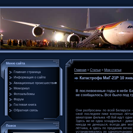
Меню сайта
Главная
»
Статьи
»
Мои статьи
Главная страница
Информация о сайте
Катастрофа МиГ-21Р 10 янв
Авиационные происшествия
Мемориал
В послевоенные годы в небе Бе
Фотоальбомы
не сообщалось. Всё было под г
Форум
Гостевая книга
Обратная связь
Они разбросаны по всей Беларуси –
своё последнее пике военных лётчи
авиаторам фильма «В бой идут одни 
Здесь же не одна эскадрилья – диви
никуда не денешься, всегда две мог
Поиск
лётчика, а здесь по преданию вечно
устанавливались их однополчанами 