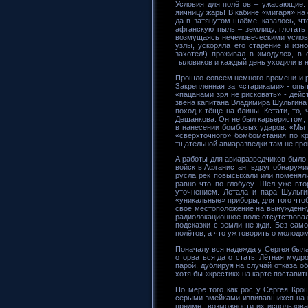
Условия для полётов – ужасающие. 
яичницу жарь! В кабине «мигаря» на
да в затянутом шлёме, казалось, чт
афганскую пыль – землицу, глотать
возмущаясь нечеловеческими услови
узлы, ускоряла его старение и изн
захотел!) проживал в «модуле», в
тыловиков и каждый день уходили в 
Прошло совсем немного времени и р
Закрепленная за «стариками» - опы
«пацанами зря не рисковать» - дей
звена капитана Владимира Шульгина 
поход к тёще на блины. Кстати, то,
Дешанкова. Он не был карьеристом, 
в нанесении бомбовых ударов. «Мы р
«сверхточного» бомбометания по кр
тщательной авиаразведки там не про
А работы для авиаразведчиков было 
войск в Афганистан, вдруг обнаружи
русла рек повысыхали или поменяли
равно что по глобусу. Шёл уже вт
уточнением. Летала и пара Шульг
«уникальные» приборы, для того чтоб
своё местоположение на вынужденную
радиолокационное поле отсутствовал
подсказки с земли не жди. Без сам
полётов, а что уж говорить о молод
Поначалу вся надежда у Сергея была 
оторваться да отстать. Лётная мудр
парой, дублируя на случай отказа о
хотя бы «крестик» на карте поставить
По мере того как рос у Сергея Кро
серыми змейками извивавшихся на г
предмет возможности их использова