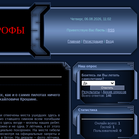
Четверг, 06.08.2026, 11:02
РОФЫ
Приветствую Вас
Гость
|
RSS
Главная
|
Регистрация
|
Вход
Наш опрос
Боитесь ли Вы летать
самолетами?
Результаты
|
Архив опросов
, как и о самих пилотах ничего
Всего ответов:
146
ихайловиче Крошине.
Статистика
ции отмечены места ушедших здесь в
о из ставшего гимном всем погибшим
о здесь везде – могилы наших ребят.
Онлайн всего:
1
но и не одна. У лётчика, и от этого
Гостей:
1
ициально похоронен. На месте гибели
Пользователей:
0
, несмотря на официальные запреты и
в бетон. На дюрали – фото лётчика.