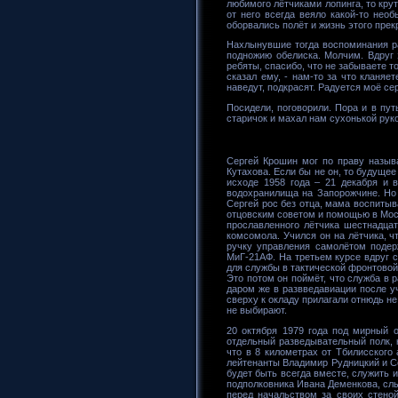
любимого лётчиками лопинга, то крут
от него всегда веяло какой-то нео
оборвались полёт и жизнь этого пре
Нахлынувшие тогда воспоминания ра
подножию обелиска. Молчим. Вдруг 
ребяты, спасибо, что не забываете то
сказал ему, - нам-то за что кланяе
наведут, подкрасят. Радуется моё сер
Посидели, поговорили. Пора и в пут
старичок и махал нам сухонькой руко
Сергей Крошин мог по праву назыв
Кутахова. Если бы не он, то будуще
исходе 1958 года – 21 декабря и в
водохранилища на Запорожчине. Но т
Сергей рос без отца, мама воспитыв
отцовским советом и помощью в Мос
прославленного лётчика шестнадцат
комсомола. Учился он на лётчика, ч
ручку управления самолётом подер
МиГ-21АФ. На третьем курсе вдруг с
для службы в тактической фронтовой
Это потом он поймёт, что служба в 
даром же в развведавиации после уч
сверху к окладу прилагали отнюдь не 
не выбирают.
20 октября 1979 года под мирный о
отдельный разведывательный полк, 
что в 8 километрах от Тбилисского
лейтенанты Владимир Рудницкий и С
будет быть всегда вместе, служить 
подполковника Ивана Деменкова, слы
перед начальством за своих стено