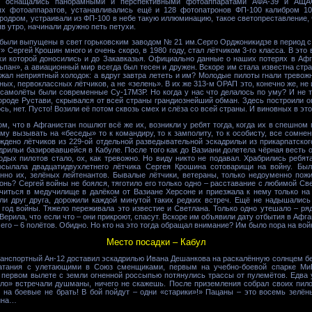
е оснащались панорамными и перспективными фотоаппаратами АФА-39 и АЩА
ых фотоаппаратов, устанавливались ещё и 128 фотопатронов ФП-100 калибром 1
эродром, устраивали из ФП-100 в небе такую иллюминацию, такое светопреставление, ч
в утро, начинали дружно петь петухи.
ыли выпущены в свет горьковским заводом № 21 им.Серго Орджоникидзе в период с 1
» Сергей Крошин много и очень скоро, в 1980 году, стал лётчиком 3-го класса. В эт
хи которой доносились и до Закавказья. Официально данные о наших потерях в Афга
ьпан», а авиационный мир всегда был тесен и дружен. Вскоре им стала известна стра
ежал неприятный холодок: а вдруг завтра лететь и им? Молодые пилоты гнали тревож
ых, первоклассных лётчиков, а не «зелень». В их же 313-м ОРАП это, конечно же, не и
 самолёты были современные Су-17М3Р. Но когда у нас что делалось по уму? И не 
ороде Рустави, скрывался от всей страны грандиознейший обман. Здесь построили 
ось, нет. Пусто! Возили её потом сквозь смех и слёза со всей страны. И виновных в это
, что в Афганистан пошлют всё же их, возникли у ребят тогда, когда их в спешном 
ному вызывать на «беседы» то к командиру, то к замполиту, то к особисту, все сомне
дено лётчиков из 229-ой отдельной разведывательной эскадрильи из прикарпатског
дрильи базировавшейся в Кабуле. После того как до Вазиани долетела чёрная весть 
дых пилотов стало, ох, как тревожно. Но виду никто не подавал. Храбрились ребята
осылала двадцатидвухлетнего лётчика Сергея Крошина сотоварищи на войну. Был
нно их, зелёных лейтенантов. Бывалые лётчики, ветераны, только недоуменно по
огонь? Сергей войны не боялся, тяготило его только одно – расставание с любимой Св
читься в медучилище в далёком от Вазиане Херсоне и приезжала к нему только на
ли друг друга, дорожили каждой минутой таких редких встреч. Ещё не надышались
 год войны. Тяжело переживала это известие и Светлана. Только одно утешало – ря
ерила, что если что – они прикроют, спасут. Вскоре им объявили дату отбытия в Афган
чего – 6 полётов. Обидно. Но кто на это тогда обращал внимание? Им было пора на во
Место посадки – Кабул
ранспортный Ан-12 доставил эскадрилью Ивана Дешанкова на раскалённую солнцем б
братания с улетающими в Союз сменщиками, первым на учебно-боевой спарке Ми
первом вылете с земли огненной россыпью потянулись трассы от пулемётов. Едва у
пло» встречали душманы, ничего не скажешь. После приземления собрал своих пило
в на боевые не брать! В бой пойдут – одни «старики»!» Пацаны – это восемь зелё
ойна…