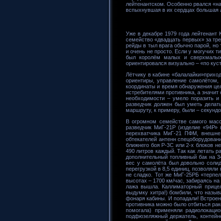
лейтенантском. Особенно рвался «на
вспыхнувшая в их сердцах большая л
Уже в декабре 1979 года лейтенант 
семейство «двадцать первых» за тр
рейды в тыл врага обычно парой, но
и очень не просто. Если у могучих 
был королём малых и сверхмалых 
ориентировался визуально – «по куст
Лётчику в кабине «балалайки»приходи
ориентиры, управление самолётом, 
координаты и время обнаружения цел
истребителями противника, а значит
необходимости – умело поразить и
разведчик должен был уметь делать
маршруту, к примеру, были – секун
В огромном семействе самого масс
разведчик МиГ-21Р (изделие «94Р» 
перехватчика МиГ-21 ПФМ, внешне 
обтекателей антенн спецоборудовани
ближнего боя Р-3С или 2-х блоков н
490 литров каждый. Так как летать р
дополнительный топливный бак на 3
вес у самолёта был довольно солид
перегрузкой в 8,5 единиц, позволяли
не сладко. Тот же МиГ-25РБ «терпе
высотах – 1700 км/час, забираясь на
лажа вышла. Каллиматорный прицел
выдумку хитра!) бомбили, что назыв
фонаря кабины. И попадали! Встроен
противника можно было отбиться рак
помогала) применяли радиолокаци
подфюзеляжный держатель, контейне