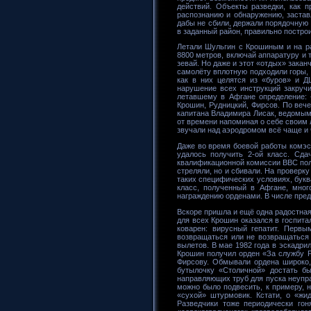
действий. Объекты разведки, как п
распознанию и обнаружению, застав
дабы не сбили, держали порядочную 
в заданный район, правильно построи
Летали Шульгин с Крошиным и на ра
8800 метров, включай аппаратуру и 
зевай. Но даже и этот «отдых» зака
самолёту вплотную подходили горы, 
как в них целятся из «буров» и 
нарушение всех инструкций закручи
летавшему в Афгане определение: 
Крошин, Рудницкий, Фирсов. По веч
капитана Владимира Лисак, ведомым
от времени напоминая о себе своим 
звучали над аэродромом всё чаще и
Даже во время боевой работы комэск
удалось получить 2-ой класс. Сда
квалификационной комиссии ВВС полк
стреляли, но и сбивали. На проверк
таких специфических условиях, букв
класс, полученный в Афгане, мног
награждению орденами. В числе пре
Вскоре пришла и ещё одна радостная
для всех Крошин оказался в госпита
коварен: вирусный гепатит. Перв
возвращаться или не возвращаться 
вылетов. В мае 1982 года в эскадри
Крошин получил орден «За службу 
Фирсову. Обмывали ордена широко, 
бутылочку «Столичной» достать бы
направляющих труб для пуска неупра
можно было подвесить, к примеру, 
«сухой» штурмовик. Кстати, о «жи
Разведчики тоже периодически го