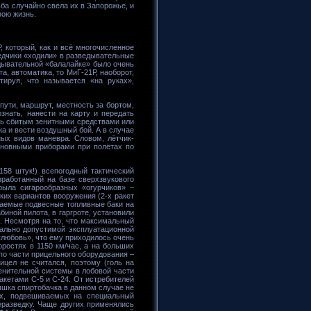
ба случайно свела их в Запорожье, и
вою жизнь.
, который, как и всё многочисленное
едчики «ходили» в разведывательные
едывательной «балалайке» было очень
, автоматика, то МиГ-21Р, наоборот,
ируя, что называется «на руках»,
 пути, маршрут, местность за бортом,
знать, нанести на карту и передать
ыть сбитым зенитными средствами или
а и вести воздушный бой. А в случае
ых видов маневра. Словом, лётчик-
Основными приборами при полётах по
58 штук!) всепогодный тактический
зработанный на базе сверхзвукового
рыла сигарообразных «огурчиков» –
ких вариантов вооружения (2-х ракет
ываемые подвесные топливные баки на
биной пилота, в гаргроте, установили
. Несмотря на то, что максимальный
мально допустимой эксплуатационной
 «любовь», что ему приходилось очень
ростях в 1150 км/час, а на больших
 по части прицельного оборудования –
цел не считался, поэтому (голь на
денительной системы в лобовой части
акетами С-5 и С-24. От истребителей
ышка спиртобачка в данном случае не
ых, подвешиваемых на специальный
еразведку. Чаще других применялись