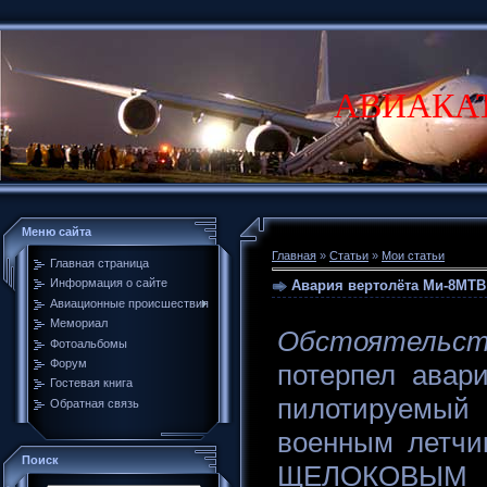
АВИАКА
Меню сайта
Главная
»
Статьи
»
Мои статьи
Главная страница
Информация о сайте
Авария вертолёта Ми-8МТВ 
Авиационные происшествия
Мемориал
Обстоятельст
Фотоальбомы
Форум
потерпел авар
Гостевая книга
пилотируемый
Обратная связь
военным летчи
Поиск
ЩЕЛОКОВЫМ И