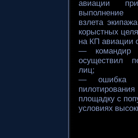
авиации пр
выполнение н
взлета экипаж
корыстных цел
на КП авиации о
— командир 
осуществил пе
лиц;
— ошибка л
пилотирован
площадку с поп
условиях высок