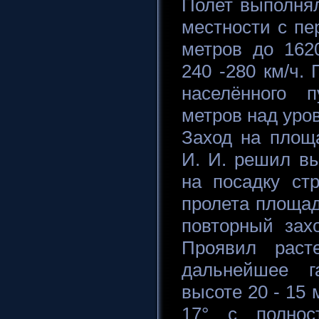
Полет выполня
местности с пе
метров до 162
240 -280 км/ч
населённого 
метров над уро
Заход на пло
И. И. решил вы
на посадку ст
пролета площа
повторный зах
Проявил расте
дальнейшее г
высоте 20 - 15
17° с полнос