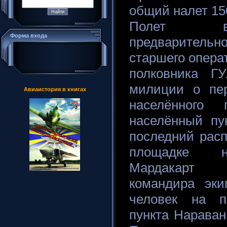
общий налет 150
Полет в
Форма входа
предваритель
старшего опера
полковника Г
милиции о пер
Авиаистория в книгах
населённого
населённый пу
последний рас
площадке на
Мардакарт 
командира эки
человек на п
пункта Нараван