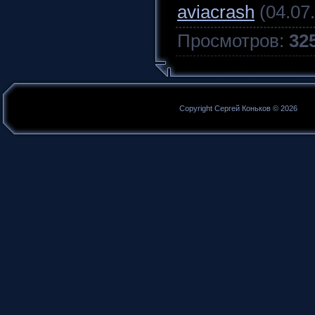
aviacrash
(04.07
Просмотров
:
32
Copyright Сергей Коньков © 2026