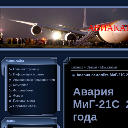
АВИАКА
Меню сайта
Главная
»
Статьи
»
Мои статьи
Главная страница
Информация о сайте
Авария самолёта МиГ-21С 2
Авиационные происшествия
Мемориал
Авари
Фотоальбомы
Форум
МиГ-21С 
Гостевая книга
Обратная связь
года
Поиск