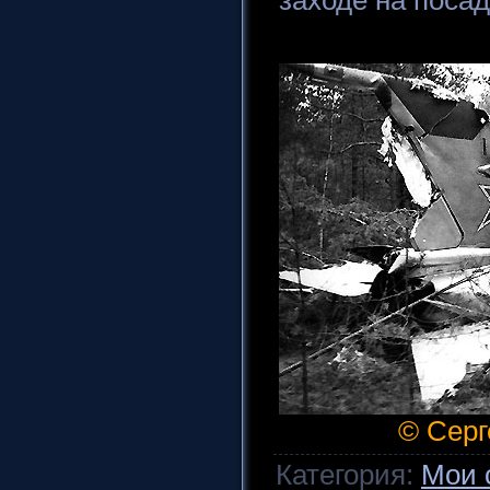
© Серг
Категория
:
Мои 