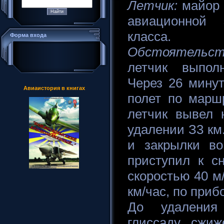
Летчик:
майор 
авиационной 
класса.
Форма входа
Обстоятельст
летчик выпол
Через 26 мину
Авиаистория в книгах
полет по марш
летчик вывел 
удалении З3 км
и закрылки во
приступил к с
скоростью 40 м/
км/час, по прибо
До удаления
глиссаду сжиж