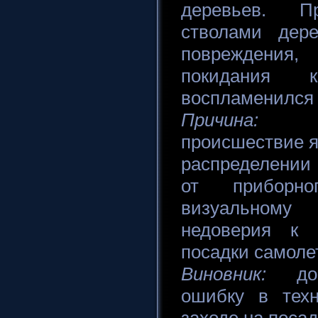
деревьев. П
стволами дере
повреждения,
покидания 
воспламенился 
Причина:
При
происшествие я
распределении
от приборно
визуальному
недоверия к 
посадки самоле
Виновник:
допу
ошибку в техн
заходе на посад