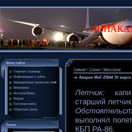
АВИАКА
Меню сайта
Главная
»
Статьи
»
Мои статьи
Главная страница
Информация о сайте
Авария МиГ-25БМ 20 марта 
Авиационные происшествия
Мемориал
Летчик:
капит
Фотоальбомы
Форум
старший летчик,
Гостевая книга
Обстоятельст
Обратная связь
выполнял поле
Поиск
КБП РА-86.