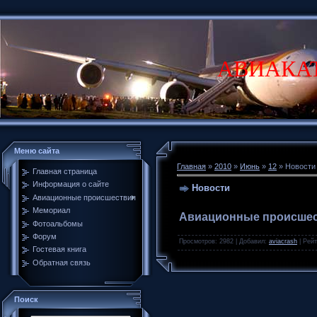
АВИАКА
Меню сайта
Главная
»
2010
»
Июнь
»
12
» Новости
Главная страница
Информация о сайте
Новости
Авиационные происшествия
Мемориал
Авиационные происше
Фотоальбомы
Форум
Просмотров
: 2982 |
Добавил
:
aviacrash
|
Рейт
Гостевая книга
Обратная связь
Поиск