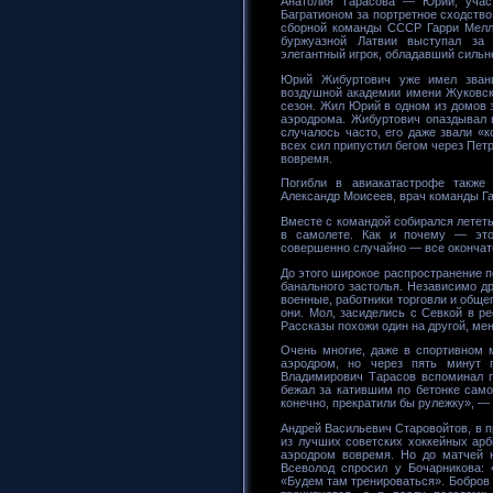
Анатолия Тарасова — Юрий, участ
Багратионом за портретное сходство
сборной команды СССР Гарри Мелл
буржуазной Латвии выступал за
элегантный игрок, обладавший силь
Юрий Жибуртович уже имел звани
воздушной академии имени Жуковског
сезон. Жил Юрий в одном из домов 
аэродрома. Жибуртович опаздывал 
случалось часто, его даже звали «к
всех сил припустил бегом через Петр
вовремя.
Погибли в авиакатастрофе также
Александр Моисеев, врач команды Га
Вместе с командой собирался лететь
в самолете. Как и почему — эт
совершенно случайно — все окончат
До этого широкое распространение п
банального застолья. Независимо др
военные, работники торговли и обще
они. Мол, засиделись с Севкой в ре
Рассказы похожи один на другой, ме
Очень многие, даже в спортивном 
аэродром, но через пять минут 
Владимирович Тарасов вспоминал п
бежал за катившим по бетонке само
конечно, прекратили бы рулежку», —
Андрей Васильевич Старовойтов, в п
из лучших советских хоккейных арби
аэродром вовремя. Но до матчей н
Всеволод спросил у Бочарникова: 
«Будем там тренироваться». Бобров 