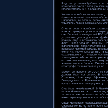
Когда поезд стоял в Куйбышеве, по 
немедленно зайти в военную коменда
гибели команды ВВС в авиационной 
Хоронили погибших торжественно, 
братской могилой воздвигли обели
Свердловск, он первым делом отпра
умудряясь даже в зимнюю стужу дост
О катастрофе и погибших хоккеист
понятно: трагедия произошла через 
сын Василий, командующий ВВС МВО
устраивать для подопечных футбо
реакции отца и возможного рассле
факт использования машины из 
выполнявшей правительственные
перевозки любимой команды генерала
сколотить новую команду ВВС. В га
сохранившихся от старого состав
злополучным рейсом. Как и прежде, 
его имя или инициалы, поскольку з
чемпион мира и Европы. Сталин, н
катастрофе так никогда и не узнал.
Между тем первенство СССР по хок
должны были состояться. В кома
Стриганов, Александр Афонькин
Виноградовым и Шуваловым их п
предстояло провести первую игру.
Она была незабываемой. В Челяби
горячо болели не за хозяев поля,
летчики играют не только за себя, 
матче играл виртуозно, и, к всеобще
Среди московских болельщиков ходи
Свердловске. Естественно, все с к