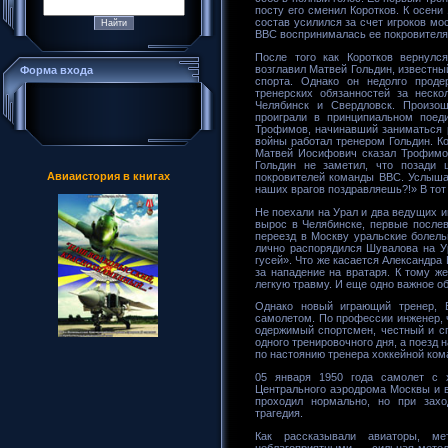
посту его сменил Коротков. К осени
состав усилился за счет игроков мо
ВВС воспринималась ее покровителя
После того как Коротков вернулс
возглавил Матвей Гольдин, известны
Форма входа
спорта. Однако он недолго проде
тренерских обязанностей за неск
Челябинск и Свердловск. Произош
проиграли в принципиальном поед
Трофимов, начинавший заниматься 
войны работал тренером Гольдин. Ко
Матвей Иосифович сказал Трофимов
Гольдин не заметил, что позади
Авиаистория в книгах
покровителей команды ВВС. Услышав
наших врагов поздравляешь?!» В тот 
Не поехали на Урал и два ведущих 
вырос в Челябинске, первые послев
переезд в Москву уральские болел
лично распорядился Шувалова на Ур
гусей». Что же касается Александра
за нападение на вратаря. К тому ж
легкую травму. И еще одно важное о
Однако новый играющий тренер, Б
самолетом. По профессии инженер, 
одержимый спортсмен, честный и сп
одного тренировочного дня, а поезд н
по настоянию тренера хоккейной ком
05 января 1950 года самолет с 
Центрального аэродрома Москвы и в
проходил нормально, но при зах
трагедия.
Как рассказывали авиаторы, м
неблагоприятными — сильная метел