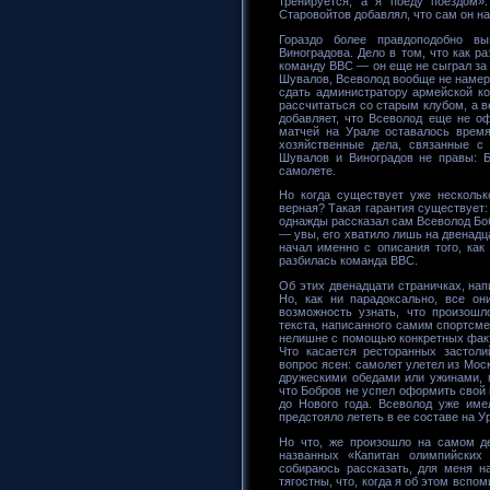
тренируется, а я поеду поездом»
Старовойтов добавлял, что сам он на
Гораздо более правдоподобно в
Виноградова. Дело в том, что как р
команду ВВС — он еще не сыграл за 
Шувалов, Всеволод вообще не намере
сдать администратору армейской к
рассчитаться со старым клубом, а в
добавляет, что Всеволод еще не о
матчей на Урале оставалось время
хозяйственные дела, связанные с
Шувалов и Виноградов не правы: Б
самолете.
Но когда существует уже нескольк
верная? Такая гарантия существует: 
однажды рассказал сам Всеволод Боб
— увы, его хватило лишь на двенадц
начал именно с описания того, как
разбилась команда ВВС.
Об этих двенадцати страничках, нап
Но, как ни парадоксально, все он
возможность узнать, что произошл
текста, написанного самим спортсме
нелишне с помощью конкретных факт
Что касается ресторанных застоли
вопрос ясен: самолет улетел из Моск
дружескими обедами или ужинами, п
что Бобров не успел оформить свой 
до Нового года. Всеволод уже име
предстояло лететь в ее составе на У
Но что, же произошло на самом д
названных «Капитан олимпийских 
собираюсь рассказать, для меня н
тягостны, что, когда я об этом вспом