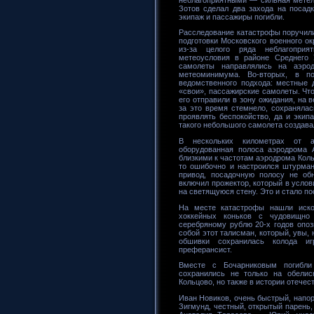
Зотов сделал два захода на посад
экипаж и пассажиры погибли.
Расследование катастрофы поручили
подготовки Московского военного о
из-за целого ряда неблагоприя
метеоусловия в районе Среднего 
самолеты направлялись на аэро
метеоминимума. Во-вторых, в п
ведомственного подхода: местные 
«свои», пассажирские самолеты. Чт
его отправили в зону ожидания, на 
за это время стемнело, сохранялас
проявлять беспокойство, да и экипа
такого небольшого самолета создав
В нескольких километрах от а
оборудованная полоса аэродрома 
близкими к частотам аэродрома Кольц
то ошибочно и настроился штурман
привод, посадочную полосу не обн
включил прожектор, который в услов
на светящуюся стену. Это и стало п
На месте катастрофы нашли иско
хоккейных коньков с чудовищно
серебряному рублю 20-х годов опоз
собой этот талисман, который, увы, 
обшивки сохранилась колода и
преферансист.
Вместе с Бочарниковым погибли
сохранились не только на обелис
Кольцово, но также в истории отечес
Иван Новиков, очень быстрый, напо
Зигмунд, честный, открытый парень,