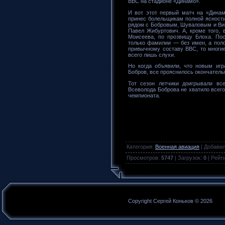
ВВС на стадионе «Динамо».
И вот этот первый матч на «Динамо
принес болельщикам полной ясности,
рядом с Бобровым, Шуваловым и Ви
Павел Жибуртович. А, кроме того, 
Моисеева, по прозвищу Блоха. Пос
только фамилии — без имен, а пол
привычному составу ВВС, то многие
всего лишь слухи.
Но когда объявили, что новым иг
Бобров, все прояснилось окончатель
Тот сезон летчики доигрывали вс
Всеволода Боброва не хватило всего
чемпионата.
Категория
:
Военная авиация
|
Добави
Просмотров
:
5747
|
Загрузок
:
0
|
Рейт
Copyright Сергей Коньков © 2026