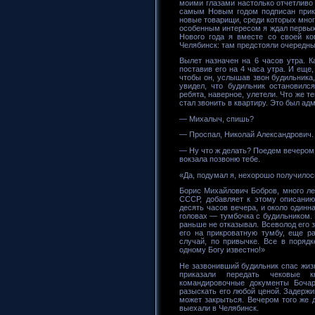
моими глазами настолько отчетливо 
самым Новым годом подписан прик
новые товарищи, среди которых мног
особенным интересом я ждал первых 
Нового года я вместе со своей ко
Челябинск: там предстояли очередны
Вылет назначен на 6 часов утра. К
поставив его на 4 часа утра. И еще
чтобы он, услышав звон будильника,
увидел, что будильник остановилс
ребята, наверное, улетели. Что же те
стал звонить в квартиру. Это был ад
— Михалыч, спишь?
— Проспал, Николай Александрович. 
— Ну что ж делать? Поедем вечером 
вокзала позвоню тебе.
«Да, подумал я, нехорошо получилось
Борис Михайлович Бобров, много ле
СССР, добавляет к этому описани
десять часов вечера, и около одинн
головах — тумбочка с будильником. 
раньше не отказывал. Всеволод его з
его на прикроватную тумбу, еще р
случай, по привычке. Все в поряд
одному Богу известно!»
Не зазвонивший будильник спас жизн
приказали передать чековые к
командировочные документы Бочар
разыскать его любой ценой. Задержи
может закрыться. Вечером того же д
выехали в Челябинск.