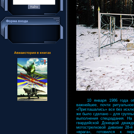
Форма входа
Авиаистория в книгах
10 января 1986 года 
важнейшее, почти ритуальное
«Приглашались» все без исклю
же было сделано – для группы
выполнения спецзадания. На 
гвардейской Донецкой дваж
мотострелковой дивизии 28-й
«врага», готовился к пер