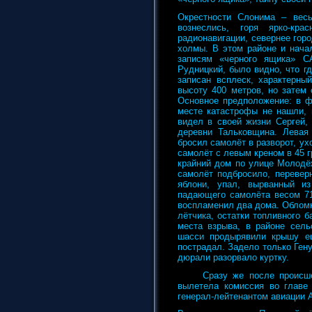
Окрестности Слонима – весь
вознеслись, горя ярко-кр
радионавигации, севернее гор
холмы. В этом районе и нача
записям «черного ящика» С
Рудницкий, было видно, что г
записан всплеск, характерны
высоту 400 метров, но затем
Основное предположение: в ф
месте катастрофы не нашли, 
видел в своей жизни Сергей, 
деревни Тальковщина. Левая
бросил самолёт в разворот, у
самолёт с левым креном в 45 г
крайний дом по улице Молодё
самолёт подбросило, перевер
яблони, упал, вырванный и
падающего самолёта весом 71
воспламенил два дома. Обломк
лётчика, остатки топливного 
места взрыва, в районе сель
шасси продырявили крышу ещ
пострадал. Задело только Ген
дюрали разорвало куртку.
Сразу же после происш
вылетела комиссия во глав
генерал-лейтенантом авиации 