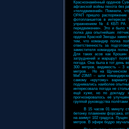
Краснознамённый орденов Суво
афганской войны пехота без р
«телодвижений». Помнили, чт
ОРАП пришло распоряжение в
фотопланшетов в интересах 
упражнением № 4 КБП РА: «П
передвижении». Это и было т
полка два опытнейших лётчик
ордена Красной Звезды замест
тем, что командир полка по
ответственность за подготов
заместителя командира полка
Для таких асов как Крошин
затруднений и маршрут полёт
погода. Она была в тот день в
300 метров, видимость – 3 к
метров… Но на Щучинском а
МиГ-23МЛ – шли командирски
самому «крутому» вариант
поднимались наиболее опытные
интересовала погода не столь
ещё хуже, но по докладу н
прогнозировалось её улучше
группой руководства полётами
В 15 часов 01 минуту с
бетонку пламенем форсажа, ото
на азимут 102 градуса. Пущен 
метров. В эфире бодро звучал