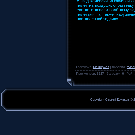
Вывод комиссии: «Причиной л
полёт на воздушную разведку
соответствовали полётному за
полётами, а также нарушени
поставленной задачи».
Категория
:
Мемориал
|
Добавил
:
aviac
Просмотров
:
3217
|
Загрузок
:
0
|
Рейт
Copyright Сергей Коньков © 