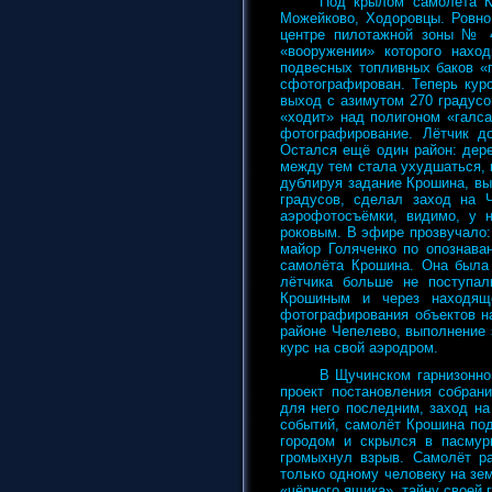
Под крылом самолёта К
Можейково, Ходоровцы. Ровно
центре пилотажной зоны № 4
«вооружении» которого нахо
подвесных топливных баков «г
сфотографирован. Теперь кур
выход с азимутом 270 градусо
«ходит» над полигоном «галса
фотографирование. Лётчик д
Остался ещё один район: дер
между тем стала ухудшаться, 
дублируя задание Крошина, в
градусов, сделал заход на Ч
аэрофотосъёмки, видимо, у 
роковым. В эфире прозвучало
майор Голяченко по опознава
самолёта Крошина. Она была 
лётчика больше не поступал
Крошиным и через находящ
фотографирования объектов н
районе Чепелево, выполнение 
курс на свой аэродром.
В Щучинском гарнизонно
проект постановления собран
для него последним, заход н
событий, самолёт Крошина под
городом и скрылся в пасмурн
громыхнул взрыв. Самолёт ра
только одному человеку на зе
«чёрного ящика», тайну своей г