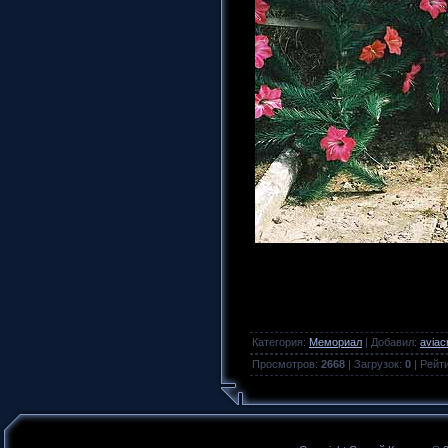
Категория
:
Мемориал
|
Добавил
:
aviac
Просмотров
:
2668
|
Загрузок
:
0
|
Рейт