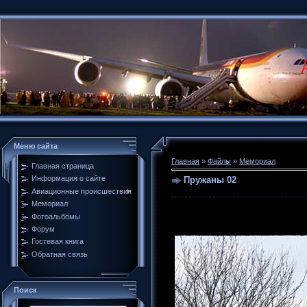
Меню сайта
Главная
»
Файлы
»
Мемориал
Главная страница
Информация о сайте
Пружаны 02
Авиационные происшествия
Мемориал
Фотоальбомы
Форум
Гостевая книга
Обратная связь
Поиск