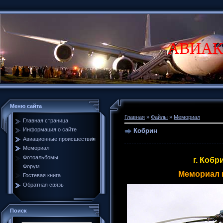
АВИАК
Меню сайта
Главная
»
Файлы
»
Мемориал
Главная страница
Информация о сайте
Кобрин
Авиационные происшествия
Мемориал
Фотоальбомы
г. Кобр
Форум
Мемориал 
Гостевая книга
Обратная связь
Поиск