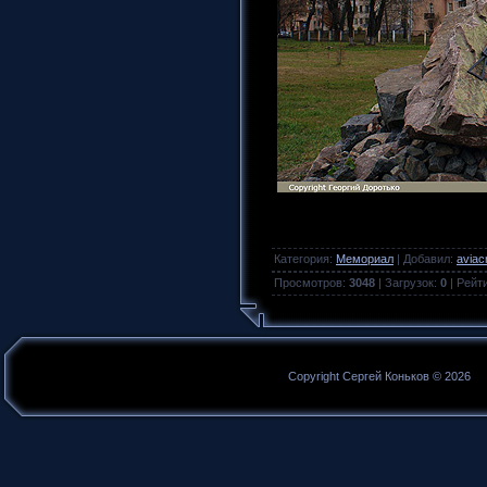
Категория
:
Мемориал
|
Добавил
:
aviac
Просмотров
:
3048
|
Загрузок
:
0
|
Рейт
Copyright Сергей Коньков © 2026