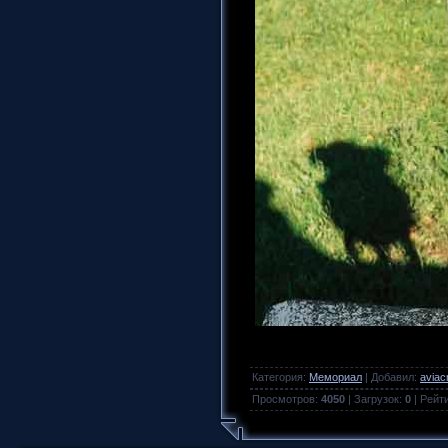
Категория
:
Мемориал
|
Добавил
:
aviac
Просмотров
:
4050
|
Загрузок
:
0
|
Рейт