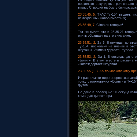
несколько секунд смотрел вправо 
видел. Старший на борту был раздра
23.35.45, 5.
ТКАС Ту-154 выдает: Incr
немедленный набор высоты!»)
23.35.49, 7.
Climb он говорит!
Тот же пилот, что в 23.35.21 гово
опять обращает на это внимание.
23.35.51, 2.
За 3, 8 секунды до стол
Ту-154, поскольку на пленке в это
«Ругань». Экипаж дергает штурвал.
23.35.53, 2.
За 1, 8 секунды до сто
«Боинг». В этом месте в распечатк
Экипаж дергает штурвал.
23.35.55 (1.35.55 по московскому вре
Из распечатки переговоров экипаже
точку столкновения «Боинг» и Ту-15
футов.
Но даже в последние 50 секунд кат
командах диспетчера.