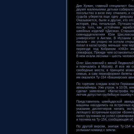
Дин Хужин, главный специалист ба
двумя маленькими детьми собирался
посольство в визе ему отказало, и 
судьба уберегла еще одну девушку 
Оказывается, были и другие, кто от
история, увы, печальная. Путешес
после того, как устойчиво зарабо
швейных изделий «Дисма». Старшек
семнадцатилетняя Юля Шисловск
университет в Англии. В Испании 
начала – им упорно не хотели откры
попал в катастрофу меньше чем чер
переезде под Кобрином «УАЗ» ме
семафора. Прежде чем остановиться
В нем ехали лесники – шесть человек
Олег Шисловский с женой Людмилой 
и помчались в Москву. И все же с
свободные места; в принципе можн
семью, а сам переоформил билеты 
им оказался Ту-154 «Башкирских ав
По горячим следам власти Германии
авиалайнера. Уже утром, в 10.09, 
сделал заявление: «Катастрофа пр
летчик допустил грубейшую ошибку»
Представитель швейцарской авиад
машины находились на встречных ку
указание диспетчеров начать экст
летящего встречным курсом «Боинга
пилот грузовика не успел среагирова
и техника на Ту-154, сообщающая об
По другой версии, экипаж Ту-154 
услышал команд с земли.