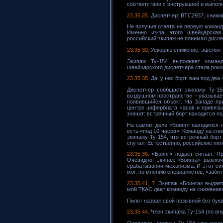
соответствии с инструкцией и выпол
23.35.25.
Диспетчер: BTC2937, снижай
Не получив ответа на первую команду
Именно из-за этого швейцарская
российский экипаж не понимал диспе
23.35.30.
Ускоряю снижение, эшелон т
Экипаж Ту-154 выполняет коман
швейцарского диспетчера стала роко
23.35.35.
Да, у нас борт, вам под два
Диспетчер сообщает экипажу Ту-1
воздушном пространстве – указывае
появившийся объект. На Западе пр
центре циферблата часов и привязы
значит: встречный борт находится по
На самом деле «Боинг» находился не
есть «под 10 часов». Команду на сн
экипажу Ту-154, что встречный борт
спутал. Естественно, российские пил
23.35.36.
«Боинг» подает сигнал. П
Очевидно, экипаж «Боинга» выключ
срабатывании механизма. И этот си
мог, по мнению специалистов, «забит
23.35.41, 7.
Экипаж «Боинга» выдает
мой ТКАС дает команду на снижение»
Пилот назвал свой позывной без букв
23.35.44.
Член экипажа Ту-154 (по вну
Очевидно, пилоты Ту-154 уже поня