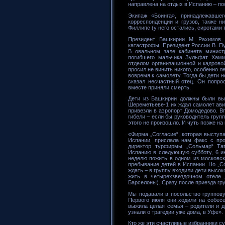
направлена на отдых в Испанию – п
Экипаж «Боинга», принадлежавше
корреспонденции и грузов, также н
Филлипс (у него остались, сиротами 
Президент Башкирии М. Рахимов 
катастрофы. Президент России В. П
В овальном зале кабинета минист
погибшего мальчика Зульфат Хамм
отделом организационной и кадрово
просил не винить никого, особенно л
вовремя к самолету. Тогда бы дети н
сказал несчастный отец. Он попро
вместе приняли смерть.
Дети из Башкирии должны были вы
Шереметьеве-1 их ждал самолет ави
привезли в аэропорт Домодедово. В
гибели – если бы руководитель груп
этого не произошло. И чуть позже н
«Фирма „Согласие“, которая выступ
Испании, прислала нам факс с про
директор турфирмы „Сольмар“ Та
Испанию в следующую субботу, 6 ию
неделю пожить в одном из московск
пребывание детей в Испании. Но „С
ждать – в группу входили дети высо
жить в четырехзвездочном отеле 
Барселоны). Сразу после приезда гр
Мы подавали в посольство группову
Первого июля они ходили на собесе
выжила целая семья – родители и д
узнали о трагедии уже дома, в Уфе».
Кто же эти счастливые избранники с