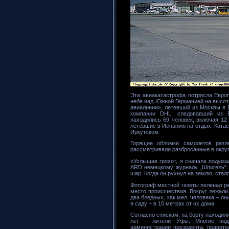
Эта авиакатастрофа потрясла Европ
небе над Южной Германией на высот
авиалинии», летевший из Москвы в 
компании DHL, следовавший из Б
находились 69 человек, включая 12
летевшие в Испанию на отдых. Катас
Иркутском.
Горящие обломки самолетов разл
рассматривали разбросанные в округ
«Услышав грохот, я сначала подумал
ARD немецкому журналу „Шпигель“.
шар. Когда он рухнул на землю, стал
Фотограф местной газеты пеленал ре
место происшествия. Вокруг лежали
два бледных, как мел, человека – он
в саду – в 10 метрах от их дома.
Согласно спискам, на борту находили
лет – жители Уфы. Многие подр
администрации президента, правите