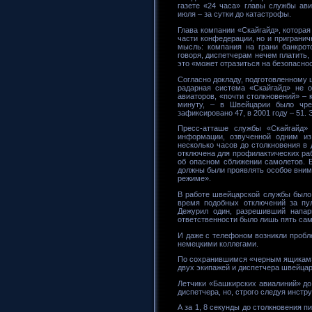
газете «24 часа» главы службы ав
июля – за сутки до катастрофы.
Глава компании «Скайгайд», котора
части конфедерации, но и пригранич
мысль: компания на грани банкрот
говоря, диспетчерам нечем платить,
это «может отразиться на безопаснос
Согласно докладу, подготовленному
радарная система «Скайгайд» не о
авиаторов, «почти столкновений» –
минуту, – в Швейцарии было чре
зафиксировано 47, в 2001 году – 51.
Пресс-атташе службы «Скайгайд»
информации, озвученной одним из
несколько часов до столкновения в
отключена для профилактических ра
об опасном сближении самолетов. 
должны были проявлять особое вним
режиме».
В работе швейцарской службы было
время подобных отключений за пу
Дежурил один, разрешивший напар
ответственности было лишь пять сам
И даже с телефоном возникли пробл
немецкими коллегами.
По сохранившимся «черным ящикам»,
двух экипажей и диспетчера швейца
Летчики «Башкирских авиалиний» до
диспетчера, но, строго следуя инстр
А за 1, 8 секунды до столкновения 