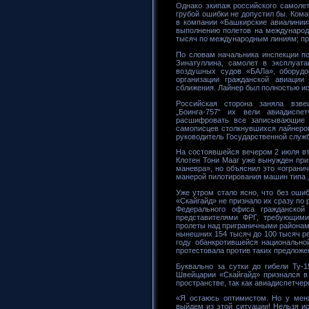
Однако экипаж российского самолет
грубой ошибки не допустил бы. Коман
в компании «Башкирские авиалинии»
выполнению полетов на международн
тысяч по международным линиям; пре
По словам начальника инспекции п
Зинатуллина, самолет в эксплуата
воздушных судов «БАЛа», оборудо
организации гражданской авиаци
сближения. Лайнер был полностью и
Российская сторона заняла взв
„Боинга-757“ их вели авиадиспе
расшифровать все записывающие 
самописцев столкнувшихся лайнеров
руководитель Государственной служ
На состоявшейся вечером 2 июля вт
Клотен Тони Мааг уже вынужден при
маневра», но объяснил это «ограни
манерой пилотирования машин типа „
Уже утром стало ясно, что без оши
«Скайгайд» не признало их сразу по 
Федерального офиса гражданской
представителями ФРГ, требующими
пролеты над приграничными районам
нынешних 154 тысяч до 100 тысяч р
году обанкротившейся национально
протестовала против таких предложе
Буквально за сутки до гибели Ту-
Швейцарии «Скайгайд» признался в
пространстве, так как авиадиспетчер
«Я остаюсь оптимистом. Но у меня
выйдем из этой ситуации! Нельзя и