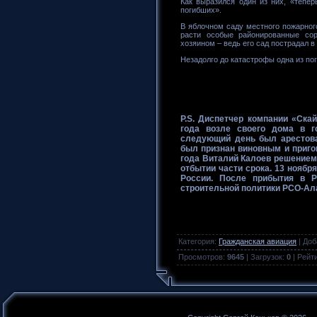
Как выразился один из них, «тепер
погибших».
В яблочном саду местного пожарного
расти особые районированные сор
хозяином – ведь его сад пострадал в
Незадолго до катастрофы одна из по
P.S.
Диспетчер компании «Скай
года возле своего дома в г
следующий день был арестова
был признан виновным и приго
года Виталий Калоев решением
отбытии части срока. 13 ноябр
России. После прибытия в Р
строительной политики РСО-Ал
Категория
:
Гражданская авиация
|
Доб
Просмотров
:
9645
|
Загрузок
:
0
|
Рейт