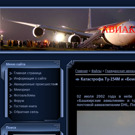
АВИАК
Меню сайта
Главная
»
Файлы
»
Гражданская авиац
Главная страница
Информация о сайте
Катастрофа Ту-154М и «Бои
Авиационные происшествия
Мемориал
Фотоальбомы
02 июля 2002 года в небе 
«Башкирские авиалинии» и тр
Форум
почтовой авиакомпании DHL. Пог
Гостевая книга
Обратная связь
Поиск