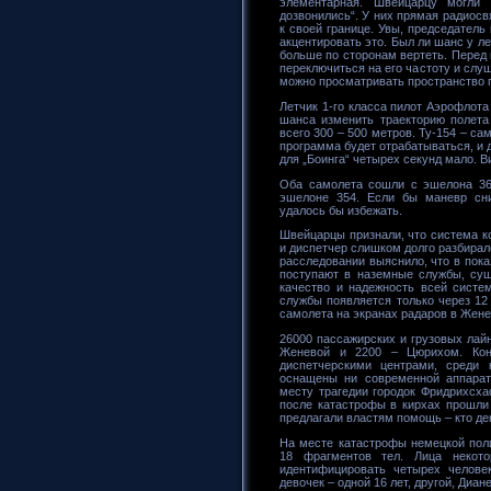
элементарная. Швейцарцу могли 
дозвонились“. У них прямая радиосв
к своей границе. Увы, председател
акцентировать это. Был ли шанс у л
больше по сторонам вертеть. Перед 
переключиться на его частоту и слу
можно просматривать пространство
Летчик 1-го класса пилот Аэрофлота
шанса изменить траекторию полета
всего 300 – 500 метров. Ту-154 – с
программа будет отрабатываться, и д
для „Боинга“ четырех секунд мало. В
Оба самолета сошли с эшелона 360
эшелоне 354. Если бы маневр сни
удалось бы избежать.
Швейцарцы признали, что система к
и диспетчер слишком долго разбирал
расследовании выяснило, что в пока
поступают в наземные службы, сущ
качество и надежность всей систе
службы появляется только через 12
самолета на экранах радаров в Жене
26000 пассажирских и грузовых лай
Женевой и 2200 – Цюрихом. Конт
диспетчерскими центрами, среди 
оснащены ни современной аппарат
месту трагедии городок Фридрихсха
после катастрофы в кирхах прошли
предлагали властям помощь – кто де
На месте катастрофы немецкой пол
18 фрагментов тел. Лица некото
идентифицировать четырех человек
девочек – одной 16 лет, другой, Диан