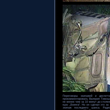
Переговоры экипажей и диспетч
прокомментировать Валерия Тимошк
не менее чем за 10 минут до столк
курс „Боинга“. Но он сделал это за
экипаж последнего шанса. Ради