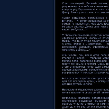
Отец последней, Виталий Калоев,
родственников погибших в авиакатас
в аэропорту Барселоны всю свою се
Диану. Там и узнал о том, что случил
«Меня остановили полицейские в 
Виталий. – Я долго уговаривал их п
семья, то пропустили. Мою дочь Диа
ее сразу опознал. Дочка опустилась
нашел ее бусики…»
У обломков самолета родители оста
уфимских ромашек, любимые безде
мишки. Кто-то из отцов привез крас
«Летом, ближе к 1 сентября», – п
фотографий хороших, счастливых
любимому Зайчику…»
«Вы знаете, они, наши дети, себе 
Россия и Россия, – говорила Мари
Мягкое поле, засеянное пшеницей.
горсти той земли с пеплом. Сразу т
этого становилось легче даже самы
просеяна немецкими полицейскими чу
все равно почти ползком излазили 
А к месту катастрофы шли простые 
дом для неходячих детей, и немцы б
десятки детских жизней.
Немецкие и башкирские власти попр
лучше запомните своих детей такими
Печальным подарком родственник
композиция, созданная немецким 
приняла участие в открытии памятн
акция до слез растрогала десятки 