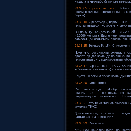
– сделать что-либо было уже невозм
23.35.05 (время местное).
Кабина 
предупреждения столкновения в возду
борт!»)
23.35.10.
Диспетчер (Цюрих – Юг) 
триста пятьдесят, ускорьте, у меня 
Экипажу Ту-154 (позывной – BTC293
- 10668 метров). Диспетчер предупр
самолет. (Многоточием обозначены н
23.35.15.
Экипаж Ту-154: Снижаемся.
Пока что российский экипаж спок
диспетчер дал команду на снижение 
три секунды ситуация коренным обр
23.35.17.
Срабатывает ТКАС «Боинга
«Снижение, снижение!») «Боинг» нач
Спустя 10 секунд после команды шве
23.35.20.
Climb, climb!
Система командует: «Набрать высот
подниматься, а не снижаться, ка
нагромождение обстоятельств. Пилот
23.35.21.
Кто-то из членов экипажа Ту
команду ТКАС).
Действительно, что делать, когда
настаивает на снижении?
23.35.23.
Снижайся!
КВС или находившийся на борту