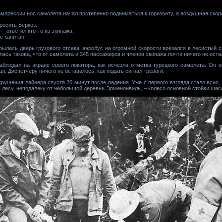
омпрессии нос самолета начал постепенно подниматься к горизонту, а воздушная скор
росить Беркоз.
– ответил кто-то из экипажа.
с капитан.
крылась дверь грузового отсека, аэробус на огромной скорости врезался в лесистый с
лась такова, что от самолета и 345 пассажиров и членов экипажа почти ничего не оста
аблюдал на экране своего локатора, как исчезла отметка турецкого самолета. Он
л. Диспетчеру ничего не оставалось, как подать сигнал тревоги.
рушения лайнера спустя 20 минут после падения. Уже с первого взгляда стало ясно
в лесу, неподалеку от небольшой деревни Эрменонвиль, – колесо основной стойки шас