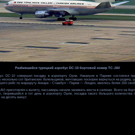
Разбившийся турецкий аэробус DC-10 бортовой номер TC-JAV
бус DC-10 совершил посадку в аэропорту Орли. Накануне в Париже состоялся п
ь несколько сот британских болельщиков, мечтавших поскорее вернуться на родину,
вшего рейс по маршруту Анкара – Стамбул – Париж — Лондон, имелось более 200 сво
V) приготовлен к вылету, пассажиры начали занимать места в салонах. Всего на борт
е, творившейся в тот день в аэропорту Орли, посадка такого большого количества 
 на десять минут.