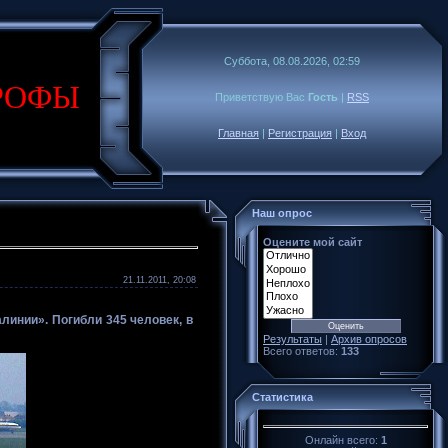
Суббота, 08.08.2026, 02:59
РОФЫ
Приветствую Вас
Гость
|
RSS
Главная
|
Регистрация
|
Вход
Наш опрос
Оцените мой сайт
21.11.2011, 20:08
линии». Погибли 345 человек, в
Результаты
|
Архив опросов
Всего ответов:
133
Статистика
Онлайн всего:
1