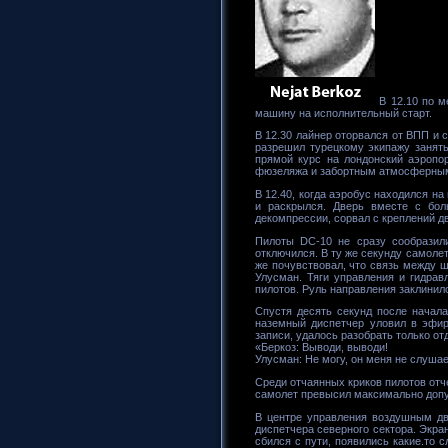
В 12.10 по м
машину на исполнительный старт.
В 12.30 лайнер оторвался от ВПП и 
разрешил турецкому экипажу занять
прямой курс на лондонский аэропо
фюзеляжа и забортным атмосферным
В 12.40, когда аэробус находился н
и раскрылся. Дверь вместе с бо
декомпрессии, сорвал с креплений д
Пилоты DC-10 не сразу сообразили
отключился. В ту же секунду самолет
же почувствовал, что связь между ш
Улусман. Тяги управления и гидрав
пилотов. Руль направления заклинил
Спустя десять секунд после начала
наземный диспетчер уловил в эфир
записи, удалось разобрать только от
«Беркоз: Выводи, выводи!
Улусман: Не могу, он меня не слушае
Среди отчаянных криков пилотов отч
самолет превысил максимально допу
В центре управления воздушным дв
диспетчера северного сектора. Экра
сбился с пути, появились какие.то 