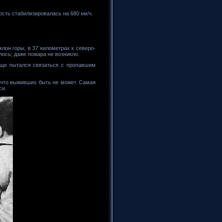
ость стабилизировалась на 680 км/ч.
клон горы, в 37 километрах к северо-
лось; даже пожара не возникло.
 еще пытался связаться с пропавшим
, что выживших быть не может. Самая
си.