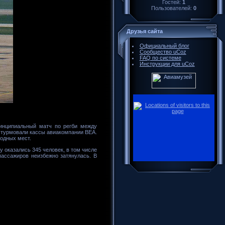
Гостей:
1
Пользователей:
0
Друзья сайта
Официальный блог
Сообщество uCoz
FAQ по системе
Инструкции для uCoz
ринципиальный матч по регби между
 штурмовали кассы авиакомпании BEA.
бодных мест.
у оказались 345 человек, в том числе
пассажиров неизбежно затянулась. В