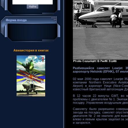
Форма входа
Авиаистория в книгах
Разбившийся самолет Learjet 
аэропорту Helsinki (EFHK), 07 июл
02 мая 2000 года самолет Learjet 
компании Northern Executive Aviat
Airport) в аэропорт Нице (Nice-Cot
известный британский автогонщик Дэ
В 12 часов 22 минуты GMT, во вр
проблемы с двигателем № 1. Экипаж
посадку. Управление воздушным движ
Самолету было разрешено совершит
захода на посадку, самолет опусти
двигателя № 2 не хватило для выво
влево и левым крылом зацепил за з
и загорелся.