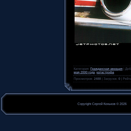
Категория
:
Гражданская авиация
|
Доб
мая 2000 года
,
катастрофа
Просмотров
:
2488
|
Загрузок
:
0
|
Рейт
Copyright Сергей Коньков © 2026