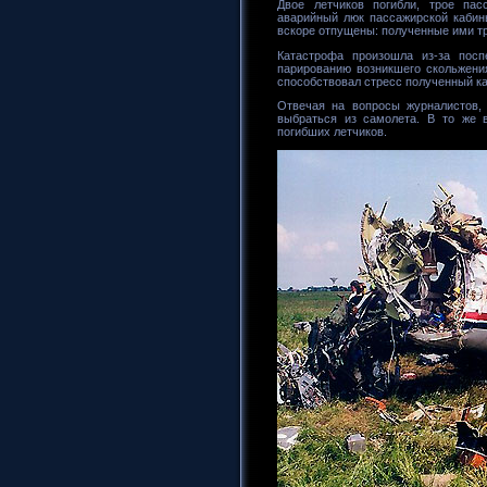
Двое летчиков погибли, трое па
аварийный люк пассажирской кабин
вскоре отпущены: полученные ими т
Катастрофа произошла из-за пос
парированию возникшего скольжения
способствовал стресс полученный кап
Отвечая на вопросы журналистов, 
выбраться из самолета. В то же 
погибших летчиков.