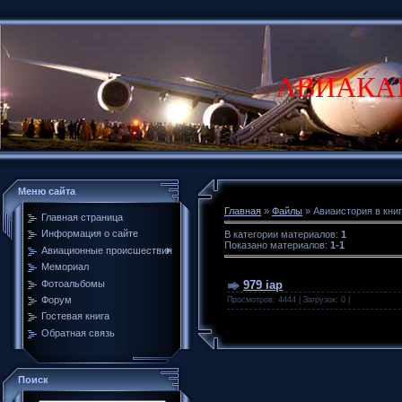
АВИАКА
Меню сайта
Главная
»
Файлы
» Авиаистория в кни
Главная страница
Информация о сайте
В категории материалов
:
1
Показано материалов
:
1-1
Авиационные происшествия
Мемориал
Фотоальбомы
979 iap
Форум
Просмотров: 4444 | Загрузок: 0 |
Гостевая книга
Обратная связь
Поиск