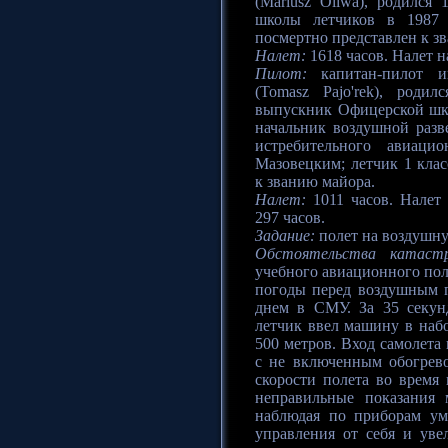
(Mariusz Oliwa), родился
школы летчиков в 1987 г
посмертно представлен к з
Налет:
1618 часов. Налет на
Пилот:
капитан-пилот и
(Tomasz Pajo'rek), роди
выпускник Офицерской шко
начальник воздушной разв
истребительного авиац
Мазовецким; летчик 1 клас
к званию майора.
Налет:
1011 часов. Налет 
297 часов.
Задание:
полет на воздушну
Обстоятельства катаст
учебного авиационного пол
погоды перед воздушным п
днем в СМУ. За 35 секун
летчик ввел машину в наб
500 метров. Вход самолета
с не включенным обогрев
скорости полета во время
неправильные показания 
наблюдая по приборам ум
управления от себя и уве