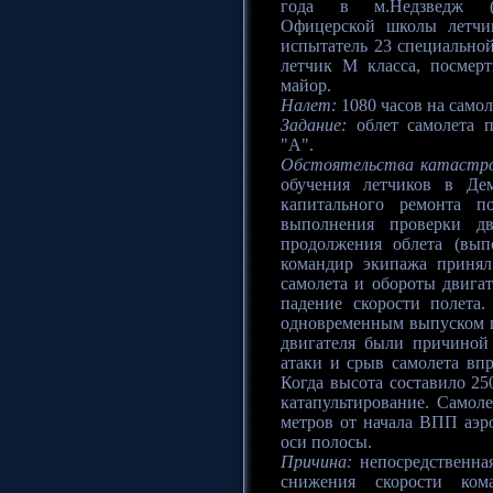
года в м.Недзведж (N
Офицерской школы летчик
испытатель 23 специально
летчик М класса, посмер
майор.
Налет:
1080 часов на самоле
Задание:
облет самолета п
"А".
Обстоятельства катастр
обучения летчиков в Де
капитального ремонта 
выполнения проверки дв
продолжения облета (вы
командир экипажа принял
самолета и обороты двигат
падение скорости полета
одновременным выпуском ша
двигателя были причиной 
атаки и срыв самолета вп
Когда высота составило 25
катапультирование. Самоле
метров от начала ВПП аэр
оси полосы.
Причина:
непосредственна
снижения скорости ком