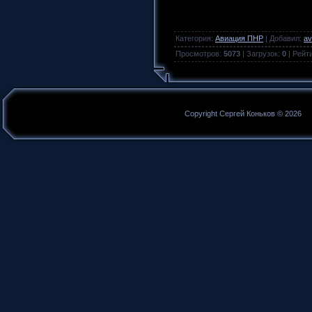
Категория
:
Авиация ПНР
|
Добавил
:
av
Просмотров
:
5073
|
Загрузок
:
0
|
Рейт
Copyright Сергей Коньков © 2026