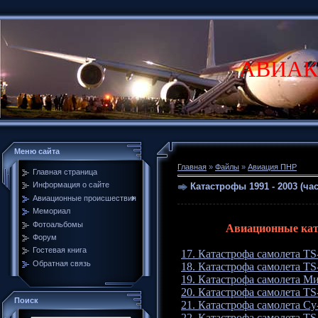
АВИАК
Меню сайта
Главная
»
Файлы
»
Авиация ПНР
Главная страница
Информация о сайте
Катастрофы 1991 - 2003 (час
Авиационные происшествия
Мемориал
Фотоальбомы
Авиационные ката
Форум
Гостевая книга
17. Катастрофа самолета TS-
Обратная связь
18. Катастрофа самолета TS-
19. Катастрофа самолета Ми
20. Катастрофа самолета TS-
Поиск
21. Катастрофа самолета С
22. Катастрофа самолета TS-