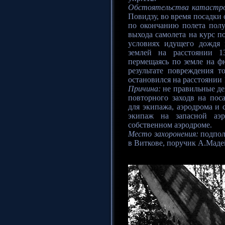
Обстоятельства катастр
Повидзу, во время посадк
по окончанию полета полу
выхода самолета на курс п
условиях идущего дождя 
землей на расстоянии 1
пермещаясь по земле на ф
результате повреждения 
остановился на расстоянии 
Причина:
не правильные де
повторного заходв на пос
для экипажа, аэродрома и 
экипаж на запасной аэр
собственном аэродроме.
Место захоронения:
подпол
в Виткове, поручик А.Маде