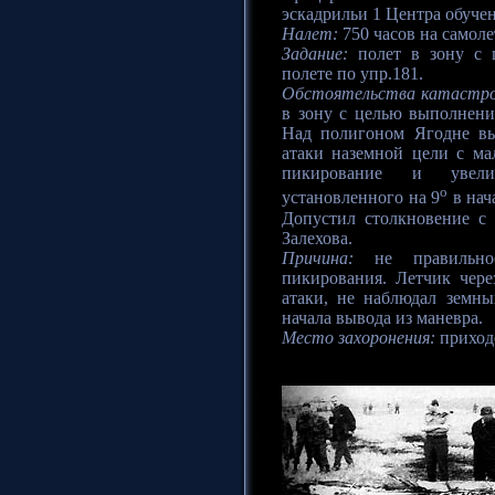
эскадрильи 1 Центра обуче
Налет:
750 часов на самолет
Задание:
полет в зону с 
полете по упр.181.
Обстоятельства катастр
в зону с целью выполнени
Над полигоном Ягодне в
атаки наземной цели с ма
пикирование и увел
o
установленного на 9
в нач
Допустил столкновение с 
Залехова.
Причина:
не правильное
пикирования. Летчик чере
атаки, не наблюдал земн
начала вывода из маневра.
Место захоронения:
приходс