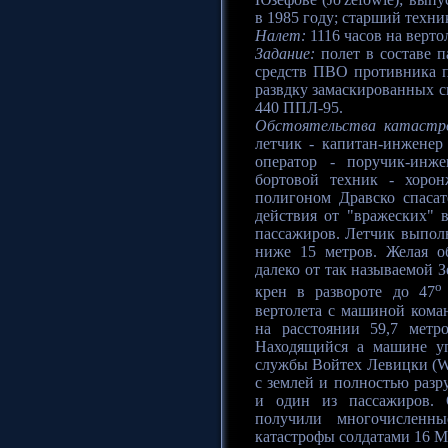
в 1985 году; старший техни
Налет:
1116 часов на верто
Задание:
полет в составе 
средств ПВО противника п
развдку замаскированных с
440 ППЛ-95.
Обстоятельства катастр
летчик - капитан-инженер 
оператор - поручик-инж
бортовой техник - хоро
полигоном Дравско спасат
действия от "вражеских" в
пассажиров. Летчик выпол
ниже 15 метров. Желая о
далеко от так называемой 
o
крен в развороте до 47
вертолета с машиной ком
на расстоянии 59,7 метр
Находящийся а машине уп
службы Войтех Левицки (Wo
с землей и полностью разр
и один из пассажиров. 
получили многочисленн
катастрофы солдатами 16 