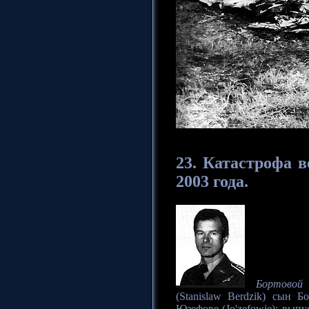
23. Катастрофа
в
2003 года.
Бортовой
(Stanislaw Berdzik) сын Б
Юзефове (Jo'zefowie); вы