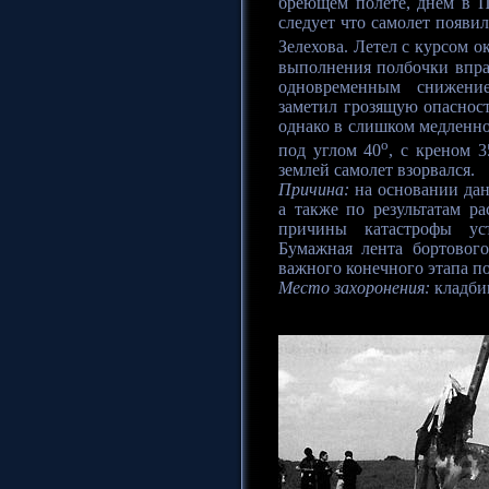
бреющем полете, днем в П
следует что самолет появи
Зелехова. Летел с курсом о
выполнения полбочки впра
одновременным снижение
заметил грозящую опасност
однако в слишком медленно
o
под углом 40
, с креном 3
землей самолет взорвался.
Причина:
на основании дан
а также по результатам р
причины катастрофы уст
Бумажная лента бортового
важного конечного этапа по
Место захоронения:
кладби