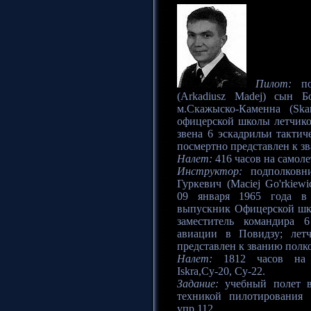
Пилот:
по
(Arkadiusz Madej) сын Б
м.Скажыско-Каменна (Sk
офицерской школы летчико
звена 6 эскадрильи тактич
посмертно представлен к з
Налет:
416 часов на самолет
Инструктор:
подполковни
Гуркевич (Maciej Go'rkiew
09 января 1965 года в 
выпускник Офицерской шко
заместитель командира 6
авиации в Повидзу; лет
представлен к званию полк
Налет:
1812 часов на с
Iskra,Су-20, Су-22.
Задание:
учебный полет в
техникой пилотирования
упр.112.