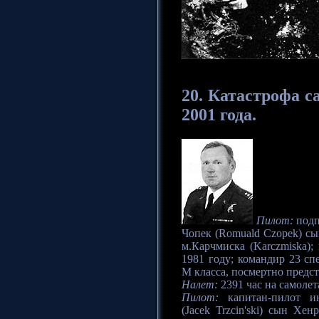
20. Катастрофа
са
2001 года.
Пилот:
подп
Чопек (Romuald Czopek) сы
м.Карчмиска (Karczmiska)
1981 году; командир 23 сп
М класса, посмертно предс
Налет:
2391 час на самолета
Пилот:
капитан-пилот и
(Jacek Trzcin'ski) сын Хе