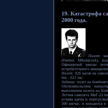
19. Катастрофа
са
2000 года.
Пилот:
май
(Dariusz Mikolajczyk), 
Офицерской школы летч
истребительного авиационно
Налет:
926 часов на самол
бис - 621 час.
Задание:
полет на бомбомет
Обстоятельства катаст
выполнения полета на бом
Летчик самолета МиГ-21 би
углами крена и перегрузко
500 км/час. и находился в
допустил дальнейшее сниж