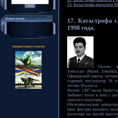
23. Катастрофа вертолета М
Форма входа
17. Катастрофа
с
1998 года.
Авиаистория в книгах
Пилот:
ка
Тоболски (Marek Tobolski
Офицерской школы летчиков
старший инструктор 58 у
летчик М класса.
Налет:
1307 часов. Налет на
Задание:
полет в зону с це
простого пилотажа.
Обстоятельства катастр
Iskra фигуры высшего пил
пилотажа на малой высоте