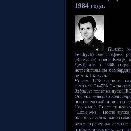
1984 года.
Пилот:
май
Fendrych) сын Стефана, ро
(Boles'cice) повет Келце
Демблине в 1968 году; 
истребительном бомбарди
летчик 1 класса.
Налет:
1758 часов на сам
самолете Су-7БКЛ - около 6
Задание:
полет на пуск НРС
Обстоятельства катастр
показательный полет на а
Надажыце. Полет снималс
"Czolo'wka". После пуск
обычно, летчик вывел само
резко перевернул самолет
чтобы увидеть результаты 