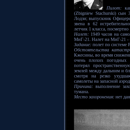
Пилот:
кап
(Zbigniew Stachurski) сын
Лодзи; выпускник Офицерс
звена в 62 истребитель
летчик 1 класса, посмертно
Налет:
1949 часов на само
МиГ-21. Налет на МиГ-21 - 
Задание:
полет по системе 
Обстоятельства катастр
Кжесины, во время снижени
очень плохих погодных 
потерял пространственну
землей между дальним и бл
смотря на резко ухудша
самолеты на запасной аэро
Причина:
выполнение захо
тумана.
Место захоронения:
нет да