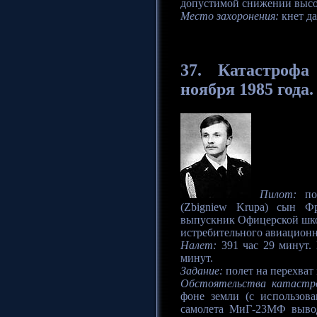
допустимой снижении высо
Место захоронения:
кнет д
37. Катастрофа
ноября 1985 года.
Пилот:
под
(Zbigniew Krupa) сын Ф
выпускник Офицерской школ
истребительного авиационн
Налет:
391 час 29 минут. 
минут.
Задание:
полет на перехват
Обстоятельства катастр
фоне земли (с использов
самолета МиГ-23МФ вывод