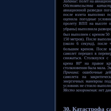
Задание:
полет на авиацион
Обстоятельства катаст
авиационной разведки пог
после взлета выполнял п
оценила погодные услови
пролету ВПП на высоте о
убраны) выполнила разворо
был выполнен с креном 50 
150 метров). После выполн
(около 6 секунд), после
большим креном. После в
самолет перешел в переве
снижаться. Столкнулся с
o
крена 80
на правое кры
столкновения была мала. Э
Причина:
ошибочные дейс
самолета на закритиче
энергичных маневроы под
условиях не стоило выполн
Место захоронения:
нет да
30. Катастрофа
са