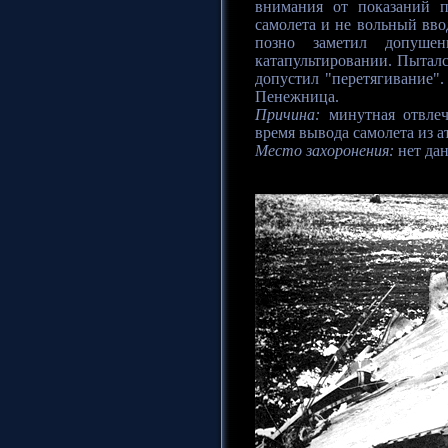
внимания от показаний п
самолета и не вольный вво
позно заметил допуше
катапультировании. Пыталс
допустил "перетягивание".
Пенежница.
Причина:
минутная отвлеч
время вывода самолета из а
Место захоронения:
нет да