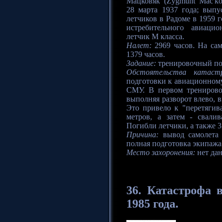
Мацковяк (Zygmunt Mac'ko
28 марта 1937 года; вып
летчиков в Радоме в 1959 
истребительного авиаци
летчик М класса.
Налет:
2969 часов. На са
1379 часов.
Задание:
тренировочный пол
Обстоятельства катаст
подготовки к авиационному
СМУ. В первом тренирово
выполняя разворот влево, в
Это привело к "перетягив
метров, а затем - свали
Погибли летчики, а также 3
Причина:
вывод самолета 
полная подготовка экипажа
Место захоронения:
нет да
36. Катастрофа
в
1985 года.