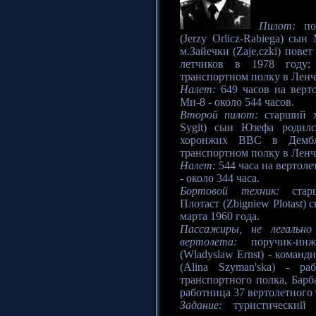
Пилот:
пор
(Jerzy Orlicz-Rabiega) сы
м.Зайечки (Zaje,czki) пов
летчиков в 1978 году;
транспортном полку в Ленч
Налет:
649 часов на верто
Ми-8 - около 544 часов.
Второй пилот:
старший х
Sygit) сын Юзефа родил
хоронжих ВВС в Дембл
транспортном полку в Ленч
Налет:
544 часа на вертоле
- около 344 часа.
Бортовой техник:
старш
Плотаст (Zbigniew Plotast)
марта 1960 года.
Пассажиры, не легально
вертолета:
поручик-инж
(Wladyslaw Ernst) - кома
(Alina Szyman'ska) - ра
транспортного полка, Барба
работница 37 вертолетного
Задание:
туристический 