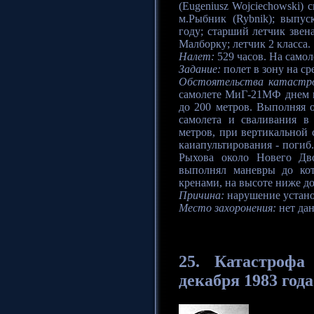
(Eugeniusz Wojciechowski) 
м.Рыбник (Rybnik); выпу
году; старший летчик звен
Малборку; летчик 2 класса.
Налет:
529 часов. На само
Задание:
полет в зону на с
Обстоятельства катастр
самолете МиГ-21МФ днем 
до 200 метров. Выполняя 
самолета и сваливания в
метров, при вертикальной 
каиапультирования - погиб.
Рыхова около Новего Дво
выполнял маневры до ко
кренами, на высоте ниже до
Причина:
нарушение устано
Место захоронения:
нет да
25. Катастрофа
декабря 1983 года