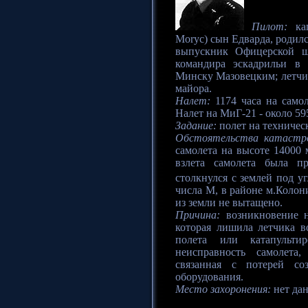
Пилот:
кап
Moryc) сын Едварда, родилс
выпускник Офицерской шк
командира эскадрильи в
Минску Мазовецким; летчик
майора.
Налет:
1174 часа на самол
Налет на МиГ-21 - около 59
Задание:
полет на техничес
Обстоятельства катастр
самолета на высоте 14000 
взлета самолета была пр
столкнулся с землей под у
числа М, в районе м.Колон
из земли не вытащено.
Причина:
возникновение н
которая лишила летчика 
полета или катапульти
неисправность самолета,
связанная с потерей со
оборудования.
Место захоронения:
нет да