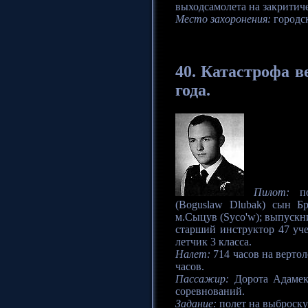
выходсамолета на закритиче
Место захоронения:
городск
40. Катастрофа
ве
года.
Пилот:
по
(Boguslaw Dlubak) сын Б
м.Сыцув (Syco'w); выпускн
старший инструктор 47 уч
летчик 3 класса.
Налет:
714 часов на вертол
часов.
Пассажир:
Дорота Адамек 
соревнований.
Задание:
полет на выброску