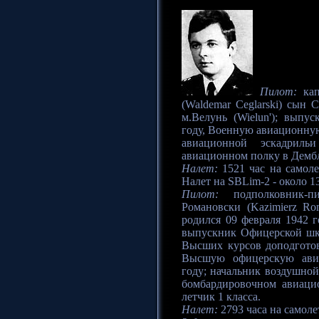
Пилот:
кап
(Waldemar Ceglarski) сын 
м.Велунь (Wielun'); вып
году, Военную авиационную
авиационной эскадрил
авиационном полку в Дембл
Налет:
1521 час на самолет
Налет на SBLim-2 - около 13
Пилот:
подполковник-п
Романовски (Kazimierz Ro
родился 09 февраля 1942 г
выпускник Офицерской шко
Высших курсов доподготов
Высшую офицерскую ави
году; начальник воздушно
бомбардировочном авиаци
летчик 1 класса.
Налет:
2793 часа на самолет