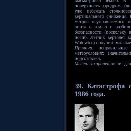
высматривал землю. В 
поверхность аэродрома (в
уже избежать столкнове
вертикального снижения. 
метров неуправляемого п
винта о землю и разбил
безопасности (поскольку 
погиб. Летчик вертолет к
Wolowiec) получил тяжелые
Причина:
неправильные 
метеоусловиях значител
подготовлен.
Место захоронения:
нет да
39. Катастрофа
с
1986 года.