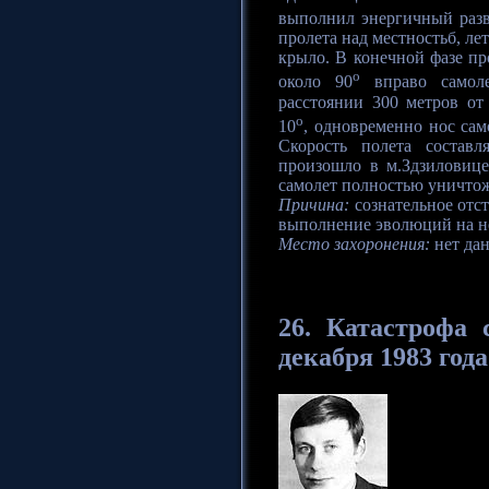
выполнил энергичный разв
пролета над местностьб, л
крыло. В конечной фазе пр
o
около 90
вправо самол
расстоянии 300 метров от
o
10
, одновременно нос сам
Скорость полета составл
произошло в м.Здзиловиц
самолет полностью уничто
Причина:
сознательное отс
выполнение эволюций на н
Место захоронения:
нет да
26. Катастрофа
с
декабря 1983 года