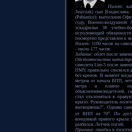
Пилот:
кап
Juszczak) сын Владислава,
(Pabianice); выпускник Оф
году, Военно-воздушной 
эскадрильи 38 учебно-б
исполняющий обязанности 
посмертно представлен к з
Налет:
1100 часов на самол
- около 177 часов.
Задание:
облет после замен
Обстоятельства катастр
самолета Lim-5 после замен
ПМУ, правильно снизился д
без кренов. В момент когда
метров от начала ВПП, лет
метра и плавно по
объяснениямсвидетелей, с
стал отклоняться в праву
крыло. Руководитель полето
вытворяешь?". Однако само
o
от ВПП на 70
. По дос
концовкой правого крыла з
разбился. Летчик погиб.
Причина:
ошибка в пилотир