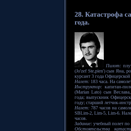
28. Катастрофа
са
года.
Пилот:
плу
(Jo'zef Ste,pien') сын Яна, 
курсант 3 года Офицерской
Налет:
183 часа. На самоле
Инструктор:
капитан-пил
(Marian Lato) сын Веслава
года; выпускник Офицерск
году; старший летчик-инстр
Налет:
787 часов на самолет
SBLim-2, Lim-5, Lim-6. Нал
часов.
Задание:
учебный полет по 
Обстоятельства катаст