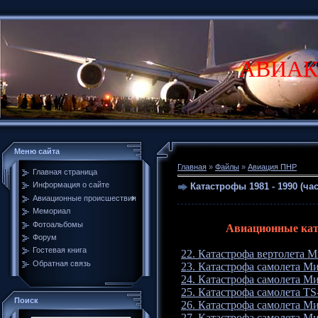
АВИАК
Меню сайта
Главная
»
Файлы
»
Авиация ПНР
Главная страница
Информация о сайте
Катастрофы 1981 - 1990 (час
Авиационные происшествия
Мемориал
Фотоальбомы
Авиационные ката
Форум
Гостевая книга
22. Катастрофа вертолета 
Обратная связь
23. Катастрофа самолета М
24. Катастрофа самолета Ми
25. Катастрофа самолета TS-
Поиск
26. Катастрофа самолета М
27. Катастрофа самолета М