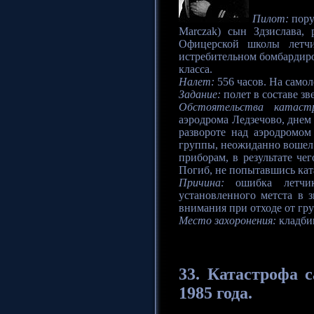
Пилот:
пору
Marczak) сын Здзислава,
Офицерской школы летчи
истребительном бомбардир
класса.
Налет:
556 часов. На самоле
Задание:
полет в составе зв
Обстоятельства катаст
аэродрома Ледзечово, днем
развороте над аэродромом 
группы, неожиданно вошел 
приборам, в результате че
Погиб, не попытавшись кат
Причина:
ошибка летчик
установленного метста в з
внимания при отходе от гр
Место захоронения:
кладби
33. Катастрофа
с
1985 года.