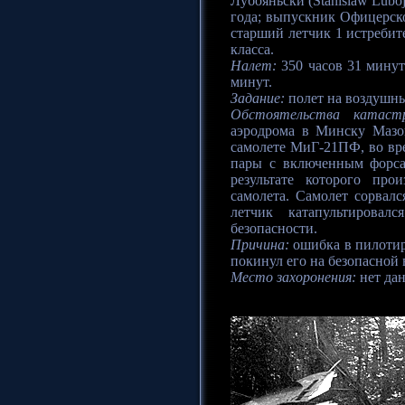
Лубояньски (Stanislaw Luboj
года; выпускник Офицерско
старший летчик 1 истребит
класса.
Налет:
350 часов 31 минут
минут.
Задание:
полет на воздушн
Обстоятельства катаст
аэродрома в Минску Мазо
самолете МиГ-21ПФ, во вр
пары с включенным форса
результате которого про
самолета. Самолет сорвалс
летчик катапультирова
безопасности.
Причина:
ошибка в пилотир
покинул его на безопасной 
Место захоронения:
нет да