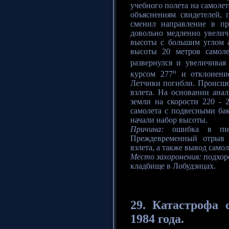
учебного полета на самоле
объяснениям свидетелей, 
сменил направление в пр
довольно медленно увелич
высоты с большим углом а
высоты 20 метров самоле
развернулся и увеличивая
o
курсом 277
и отклонени
Летчики погибли. Происшес
взлета. На основании анал
земли на скорости 220 - 2
самолета с подвесными бак
начали набор высоты.
Причина:
ошибка в пило
Преждевременный отрыв 
взлета, а также вывод самол
Место захоронения:
подхор
кладбище в Лобудзицах.
29. Катастрофа
с
1984 года.