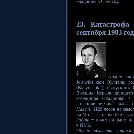
кладбище в Слупску.
23. Катастрофа
с
сентября 1983 год
Пилот:
капи
Jo'z'wik) сын Юлиана, р
(Bialymstoku); выпускник
Высших Курсов доподгото
командира эскадрильи в
Голенове; летчик 1 класса,
Налет:
1129 часов на самол
на МиГ-21 - около 634 часов
Задание:
полет на выполне
в ПМУ.
Обстоятельства катаст