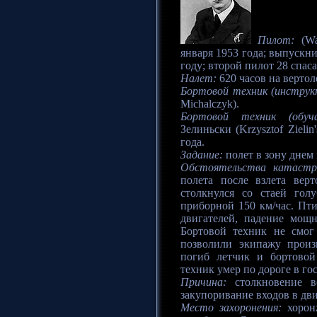
Пилот:
(Wa
января 1953 года; выпуск
году; второй пилот 28 спас
Налет:
620 часов на вертол
Бортовой техник (инструк
Michalczyk).
Бортовой техник (обуча
Зелиньски (Krzysztof Zieli
года.
Задание:
полет в зону днем
Обстоятельства катастр
полета после взлета вер
столкнулся со стаей гол
приборной 150 км/час. Пт
двигателей, падение мощн
Бортовой техник не смог
позволили экипажу произв
погиб летчик и бортовой
техник умер по дороге в го
Причина:
столкновение ве
закупоривание входов в дв
Место захоронения:
хоронж