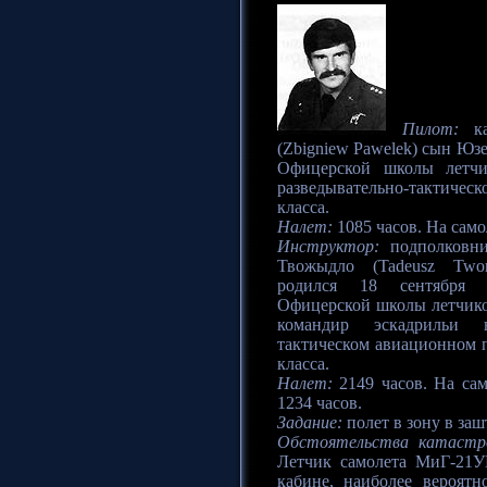
Пилот:
ка
(Zbigniew Pawelek) сын Юзе
Офицерской школы летчи
разведывательно-тактическ
класса.
Налет:
1085 часов. На само
Инструктор:
подполковни
Твожыдло (Tadeusz Twor
родился 18 сентября 
Офицерской школы летчико
командир эскадрильи 
тактическом авиационном п
класса.
Налет:
2149 часов. На са
1234 часов.
Задание:
полет в зону в за
Обстоятельства катастр
Летчик самолета МиГ-21У
кабине, наиболее вероят