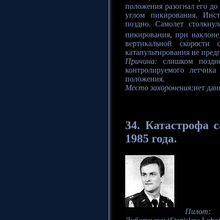
положения разогнал его до 
углом пикирования. Инс
поздно. Самолет столкну
пикирования, при наклоне
вертикальной скорости 
катапультирования не пред
Причина:
слишком поздне
контролируемого летчика
положения.
Место захоронения:
нет дан
34. Катастрофа
с
1985 года.
Пилот:
по