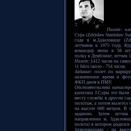
Пилот:
кап
Сура (Zdzislaw Stanislaw S
года в м.Здзиловице (Zd
летчиков в 1975 году, Ку
командир звена в 58 шт
полку в Демблине; летчик 1
Налет:
1412 часов на самоле
11 Iskra около - 754 часов.
Задание:
полет по маршрут
назначенное время и фот
ФКП днем в ПМУ.
Обстоятельства катастр
капитана З.Суры это были
месту службы в другом га
пилотаж, а потом вылетел н
на высоте 600 метров. В 
заданию. Затем летчик
направлении м. Здзилови
полета) в котором родился
Здзиловицами - на высот