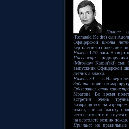
Пилот:
ка
(Romuald Ke,dra) сын Адол
Офицерской школы летчи
вертолетного полка; летчик 
Налет:
1252 часа. На верто
Пассажир:
подпоручик-
(Miroskaw Karpin'ski) сын
выпускник Офицерской шко
летчик 3 класса.
Налет:
391 час. На вертолет
Задание:
полет по маршрут
Обстоятельства катастр
Мрагова. Во время поле
встретил очень трудн
возвращвться на аэродром
земли, снизил высоту пол
чего вертолет столкнулся с 
на вертолете возник пожар.
Причина:
не правильные д