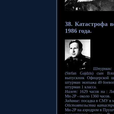
38. Катастрофа
в
1986 года.
Штурман:
(Stefan Gajdzis) сын Вл
выпускник Офицерской ш
штурман экипажа 49 боевог
штурман 1 класса.
Налет:
1629 часов на : Ли
Ми-2Р - около 1360 часов.
Задание:
посадка в СМУ в м
Обстоятельства катастр
Ми-2Р на аэродром в Прушч