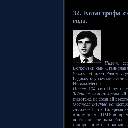
32.
Катастрофа
са
года.
Пилот:
сер
Borkowski) сын Станислава
(Gzowice) повет Радом; ст
Радоме; обучаемый летчик
Новым Месце.
Налет:
104 часа. Налет на с
Задание:
самостоятельный 
пилотажа на средней высот
Обстоятельства катастр
самолете Lim-2. Во время 
в зону днем в ПМУ, во вре
допустил слишком больш
пикирование на полных об