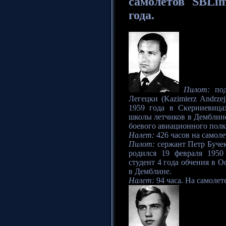
самолетов SBLi
года.
Пилот:
под
Легецки (Kazimierz Andrze
1959 года в Скерниевицах
школы летчиков в Демблине
боевого авиационного полка
Налет:
426 часов на самолет
Пилот:
сержант Петр Бучек
родился 19 февраля 1950
студент 4 года обчения в 
в Демблине.
Налет:
94 часа. На самолете