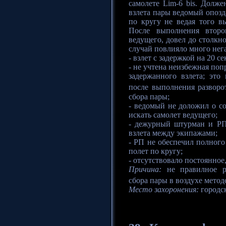
самолете Lim-6 bis. Долж
взлета пары ведомый опозда
по кругу не ведая того в
После выполнения второг
ведущего, довел до столкн
случай повлияло много нег
- взлет с задержкой на 20 се
- не учтена неизбежная поп
задержанного взлета; это
после выполнения разворо
сбора пары;
- ведомый не доложил о со
искать самолет ведущего;
- дежурный штурман и РП
взлета между экипажами;
- РП не обеспечил полног
полет по кругу;
- отсутствовало постоянно
Причина:
не правилное р
сбора пары в воздухе метод
Место захоронения:
городс