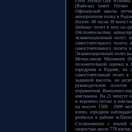
Leon Szelka) сын Юлиана,
(Radwan) повет Опчно (
Офицерской школы летчи
авиационном полку в Радом
Налет:
88 часов 30 минут на
Задание:
полет в зону на с
Обстоятельства катастр
экзаменационный полет, 
самостоятельного полета 
самостоятельного полета в
Экзаменационный полет вы
Мечыславом Мрозикем (Mi
положительной оценки в 
аэродрома в Радоме, на с
самостоятельный полет в
заданной высоты, на десят
руководителем полетов
упражнения. Выполнил вира
имельмана. На 21 минуте п
и вероятно петлю и имельм
на высоте 1500 - 2000 ме
влево, аэродром наблюдаю
разбился в районе м.Пион
Столкновение с землей 
скоростью около 770 км/час