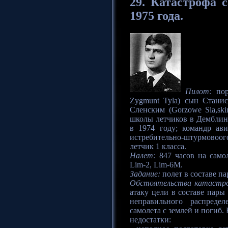
29.
Катастрофа
с
1975 года.
Пилот:
пор
Zygmunt Tyla) сын Станис
Сленским (Gorzowe Sla,s
школы летчиков в Демблине
в 1974 году; командр ав
истребительно-штурмовоог
летчик 1 класса.
Налет:
847 часов на самол
Lim-2, Lim-6M.
Задание:
полет в составе па
Обстоятельства катастр
атаку цели в составе пары
неправильного распреде
самолета с землей и погиб
недостатки: