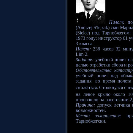
Пилот:
под
(Andrzej S'le,zak) сын Мари
(Sielec) под Тарнобжегом
1973 году; инструктор 61 
3 класса.
Налет:
236 часов 32 мину
Lim-2.
Задание:
учебный полет на
целью отработки сбора и ро
Обстоятельства катастр
учебный полет над обла
задания, во время полета
снижаться. Столкнулся с зе
на левое крыло около 10
произошло на расстоянии 2
Причина:
допуск летчика 
возможностей.
Место захоронения:
прих
Тарнобжегски.