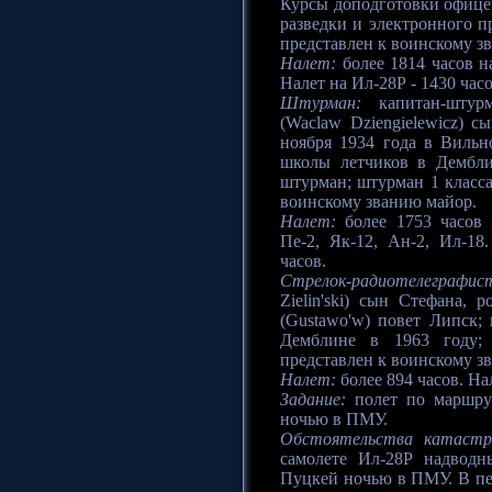
Курсы доподготовки офицер
разведки и электронного п
представлен к воинскому з
Налет:
более 1814 часов на
Налет на Ил-28Р - 1430 часо
Штурман:
капитан-штурм
(Waclaw Dziengielewicz) с
ноября 1934 года в Виль
школы летчиков в Дембли
штурман; штурман 1 класса
воинскому званию майор.
Налет:
более 1753 часов н
Пе-2, Як-12, Ан-2, Ил-18
часов.
Стрелок-радиотелеграфис
Zielin'ski) сын Стефана, 
(Gustawo'w) повет Липск
Демблине в 1963 году; 
представлен к воинскому з
Налет:
более 894 часов. Нал
Задание:
полет по маршру
ночью в ПМУ.
Обстоятельства катастр
самолете Ил-28Р надводн
Пуцкей ночью в ПМУ. В пер