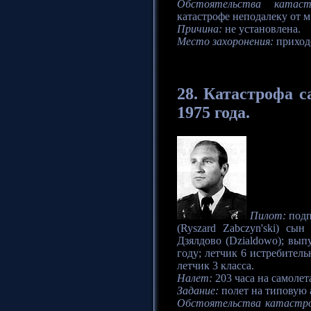
Обстоятельства катаст
катастрофе неподалеку от 
Причина:
не установлена.
Место захоронения:
приход
28.
Катастрофа
са
1975 года.
Пилот:
подп
(Ryszard Zabczyn'ski) сы
Дзялдово (Dzialdowo); вы
году; летчик 6 истребител
летчик 3 класса.
Налет:
203 часа на самолета
Задание:
полет на типовую 
Обстоятельства катастр