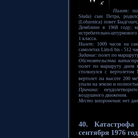
Пилот:
пор
Siuda) сын Петра, родил
(Lobzenica) повет Быдгош
Демблине в 1968 году; к
истребительно-штурмового 
1 класса.
Налет:
1009 часов на само
самолетах Lim-6 bis - 512 ча
Задание:
полет по маршрут
Обстоятельства катастр
полет по маршруту днем 
столкнулся с вертолетом
вертолет на высоте 200 ме
упали на землю и полность
Причина:
неудолетворите
воздушного движения.
Место захоронения:
нет да
40.
Катастрофа
сентября 1976 год