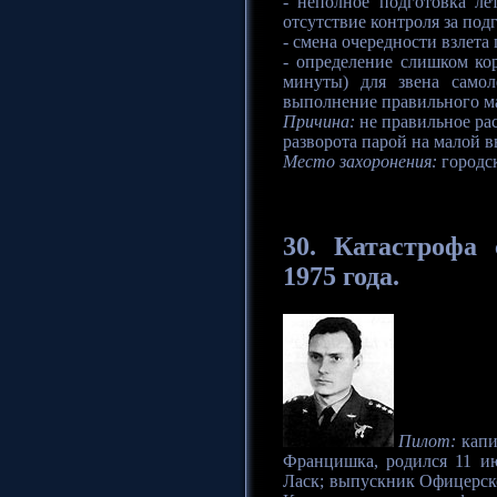
- неполное подготовка ле
отсутствие контроля за под
- смена очередности взлета 
- определение слишком кор
минуты) для звена самол
выполнение правильного м
Причина:
не правильное ра
разворота парой на малой в
Место захоронения:
городск
30.
Катастрофа
с
1975 года.
Пилот:
капи
Францишка, родился 11 ию
Ласк; выпускник Офицерско