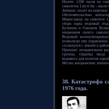
Налет:
1208 часов на само
самолетах Lim-6 bis - около 
Задание:
полет на перехват
Обстоятельства катаст
Мирославцу на самолете 
сбора пары ведомый под
Бучинем и Гожовем Велко
оперением своего самоле
Ведомый катапультировал
позволили ему управление 
столкнулся с землей в райо
Причина:
неправильное рас
группы. Ошибка была ре
ведомого для полетов парой
Место захоронения:
военное
38.
Катастрофа
са
1976 года.