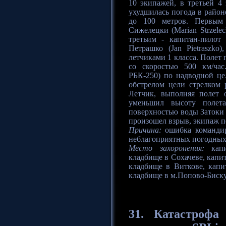
10 экипажей, в третьей 4
ухудшилась погода в район
до 100 метров. Первым 
Сижелецки (Marian Strzele
третьим - капитан-пилот
Петрашко (Jan Pietraszko
летчиками 1 класса. Полет
со скоростью 500 км/ча
РБК-250) по надводной ц
обстрелом цели стрелком 
Летчик, выполняя полет 
уменьшил высоту полета
поверхностью воды Затоки 
произошел взрыв, экипаж п
Причина:
ошибка командир
неблагоприятных погодных
Место захоронения:
капи
кладбище в Сохачеве, капи
кладбище в Виткове, капи
кладбище в м.Попово-Биск
31.
Катастрофа
(