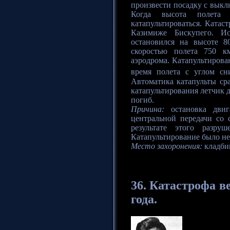
произвести посадку с выкл
Когда высота полета 
катапультироваться. Катас
Казимиже Бискупего. Ис
остановился на высоте 8
скоростью полета 750 км
аэродрома. Катапультирова
время полета с углом сн
Автоматика катапульты ср
катапультирования летчик д
погиб.
Причина:
остановка двига
центральной передачи со 
результате этого разруш
Катапультирование было не
Место захоронения:
кладби
36.
Катастрофа
ве
года.