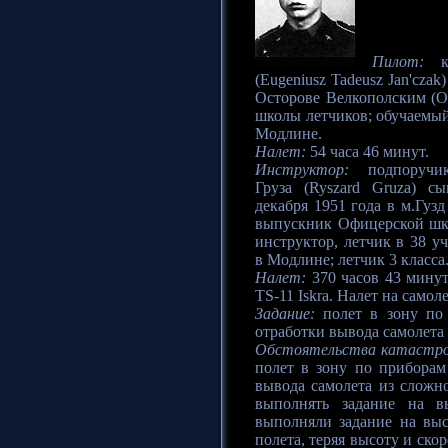
Пилот:
ка
(Eugeniusz Tadeusz Jan'cza
Осторове Велкополским (Os
школы летчиков; обучаемый
Модлине.
Налет:
54 часа 46 минут.
Инструктор:
подпоручик
Груза (Ryszard Gruza) с
декабря 1951 года в м.Гузд
выпускник Офицерской шко
инструктор, летчик в 38 
в Модлине; летчик 3 класса
Налет:
370 часов 43 минут
TS-11 Iskra. Налет на самоле
Задание:
полет в зону по 
отработки вывода самолета
Обстоятельства катастр
полет в зону по приборам
вывода самолета из слож
выполнять задание на в
выполняли задание на выс
полета, теряя высоту и ско