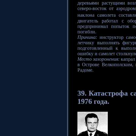
деревьями растущими возл
северо-восток от аэродро
наклона самолета составл
двигатель работал с об
предпринимал попыток по
погибли.
Причина:
инструктор самос
летчику выполнять фигур
подготовленный к выпол
ошибку и самолет столкнулс
Место захоронения:
капрал 
в Острове Велкополским, 
Радоме.
39.
Катастрофа
са
1976 года.