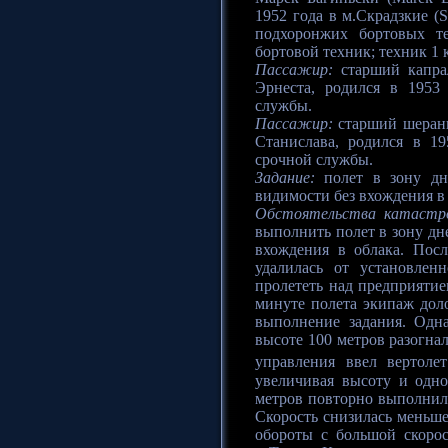
1952 года в м.Скрадзкие (
подхоронжих бортовых т
бортовой техник; техник 1 
Пассажир:
старший капрал
Эрнеста, родился в 1953 
службы.
Пассажир:
старший шеранг
Станислава, родился в 1
срочной службы.
Задание:
полет в зону дн
видимости без вхождения в 
Обстоятельства катастр
выполнить полет в зону дн
вхождения в облака. Пос
удалилась от установлен
пролететь над предприятие
минуте полета экипаж доло
выполнение задания. Одн
высоте 100 метров разогна
управления ввел вертол
увеличивая высоту и одн
метров повторно выполнил
Скорость снизилась меньше
обороты с большой скорос