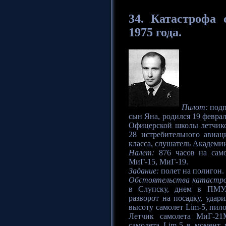
34.
Катастрофа
с
1975 года.
Пилот:
подп
сын Яна, родился 19 февраля
Офицерской школы летчико
28 истребительного авиа
класса, слушатель Академи
Налет:
876 часов на само
МиГ-15, МиГ-19.
Задание:
полет на полигон.
Обстоятельства катастр
в Слупску, днем в ПМУ.
разворот на посадку, уда
высоту самолет Lim-5, пил
Летчик самолета МиГ-21М
самолета Lim-5 в момент 