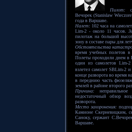
Пилот:
се
Вечорек (Stanislaw Wieczor
года в Варшаве.
Налет:
102 часа на самолет
Lim-2 - около 11 часов.
З
пилотаж на большой высот
зону в составе пары для лет
Обстоятельства катастр
время учебных полетов в
Полеты проходили днем в 
один из самолетов Lim-2
взлетел самолет SBLim-2 и
конце разворота во время н
в переднию часть фюзеляж
землей в районе второго ра
Причина:
неправильное 
недостаточный обзор воз
разворота.
Место захоронения:
подпор
Камионе Скерневицким, с
Саноку, сержант С.Вечоре
Варшаве.