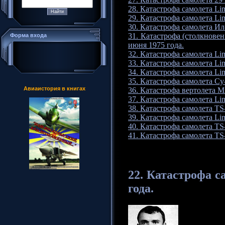
28. Катастрофа самолета Lim
29. Катастрофа самолета Li
30. Катастрофа самолета Ил
31. Катастрофа (столкновен
Форма входа
июня 1975 года.
32. Катастрофа самолета Li
33. Катастрофа самолета Li
34. Катастрофа самолета Lim
35. Катастрофа самолета Су
Авиаистория в книгах
36. Катастрофа вертолета М
37. Катастрофа самолета Lim
38. Катастрофа самолета TS-
39. Катастрофа самолета Lim
40. Катастрофа самолета TS-
41. Катастрофа самолета TS-
22.
Катастрофа
са
года.