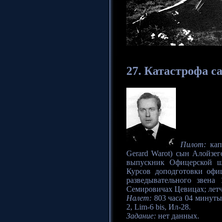
27.
Катастрофа
са
Пилот:
кап
Gerard Warot) сын Алойзег
выпускник Офицерской ш
Курсов доподготовки офи
разведывательного звена
Семировичах Цевицах; летч
Налет:
803 часа 04 минуты
2, Lim-6 bis, Ил-28.
Задание:
нет данных.