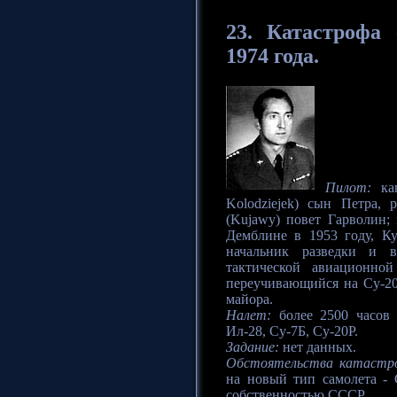
23.
Катастрофа
с
1974 года.
Пилот:
кап
Kolodziejek) сын Петра,
(Kujawy) повет Гарволин
Демблине в 1953 году, К
начальник разведки и в
тактической авиационно
переучивающийся на Су-20
майора.
Налет:
более 2500 часов н
Ил-28, Су-7Б, Су-20Р.
Задание:
нет данных.
Обстоятельства катастр
на новый тип самолета -
собственностью СССР.