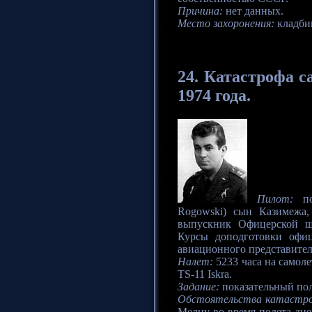
Причина:
нет данных.
Место захоронения:
кладби
24.
Катастрофа
са
1974 года.
Пилот:
под
Rogowski) сын Казимежа,
выпускник Офицерской ш
Курсы доподготовки офиц
авиационного представитель
Налет:
5233 часа на самоле
TS-11 Iskra.
Задание:
показательный поле
Обстоятельства катастр
Мелцу во время полета дне