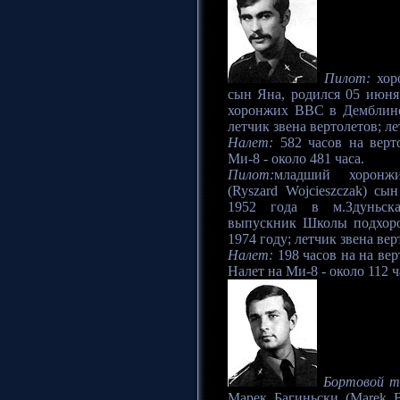
Пилот:
хоро
сын Яна, родился 05 июн
хоронжих ВВС в Демблине
летчик звена вертолетов; ле
Налет:
582 часов на верто
Ми-8 - около 481 часа.
Пилот:
младший хоронж
(Ryszard Wojcieszczak) сы
1952 года в м.Здуньска
выпускник Школы подхор
1974 году; летчик звена вер
Налет:
198 часов на на вер
Налет на Ми-8 - около 112 ч
Бортовой т
Марек Багиньски (Marek B