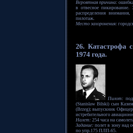
Вероятная причина:
ошибка 
в отвесное пикирование. 
распределения внимания,
пилотаж.
Место захоронения:
городс
26.
Катастрофа
с
1974 года.
Пилот:
подп
(Stanislaw Bilski) сын Кази
(Brzeg); выпускник Офицер
истребительного авиационно
Налет:
254 часа на самолета
Задание:
полет в зону над 
по упр.175 ПЛП-65.