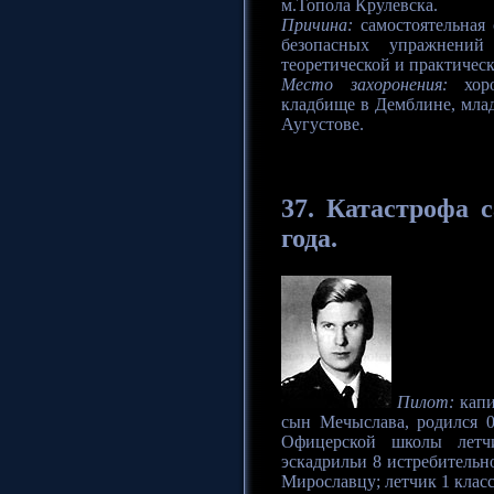
м.Топола Крулевска.
Причина:
самостоятельная
безопасных упражнений
теоретической и практичес
Место захоронения:
хоро
кладбище в Демблине, мла
Аугустове.
37.
Катастрофа
с
года.
Пилот:
капи
сын Мечыслава, родился 0
Офицерской школы летчи
эскадрильи 8 истребительн
Мирославцу; летчик 1 класс