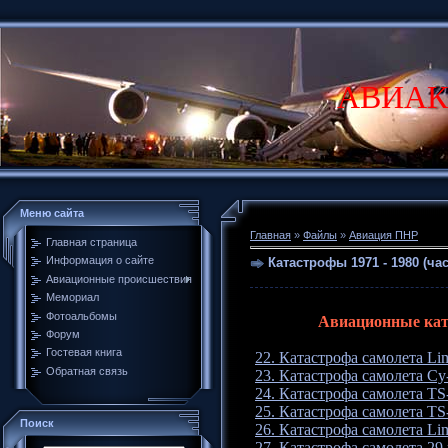
АВИАК
Меню сайта
Главная
»
Файлы
»
Авиация ПНР
Главная страница
Информация о сайте
Катастрофы 1971 - 1980 (час
Авиационные происшествия
Мемориал
Фотоальбомы
Авиационные ката
Форум
Гостевая книга
22. Катастрофа самолета Lim
Обратная связь
23. Катастрофа самолета Су-
24. Катастрофа самолета TS-
25. Катастрофа самолета TS-
Поиск
26. Катастрофа самолета Lim
27. Катастрофа самолета 29 