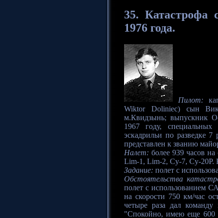
35.
Катастрофа
с
1976 года.
Пилот:
кап
Wiktor Doliniec) сын Ви
м.Квидзынь; выпускник О
1967 году, специальных
эскадрильи по разведке 7 
представлен к званию майо
Налет:
более 939 часов на
Lim-1, Lim-2, Су-7, Су-20Р. 
Задание:
полет с использо
Обстоятельства катастр
полет с использованием СА
на скорости 750 км/час ос
четыре раза дал команду 
"Спокойно, имею еще 600 м