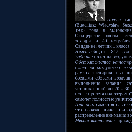
Пилот:
кап
(Eugeniusz Wladyslaw Stas
1935 года в м.Яблонна
Офицерской школы летч
эскадрильи 40 истребит
Свидвине; летчик 1 класса.
Налет:
общий - 1847 часов, 
Задание:
полет на воздушну
Обстоятельства катастр
полет на воздушную разв
рамках тренировочных по
боевыми сборами воздушн
выполнения задания са
установленной до 20 - 30 
после пролета над озером С
самолет полностью уничто
Причина:
самостоятельное 
что гораздо ниже природ
распределение внимания во
Место захоронения:
приход