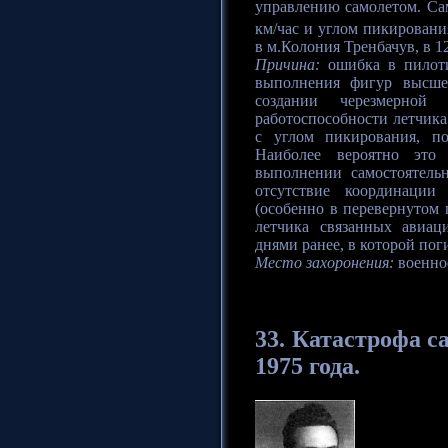
управлению самолетом. Сам
км/час и углом пикировани
в м.Колония Тренбачув, в 
Причина:
ошибка в пилоти
выполнения фигур высше
создании черезмерной 
работоспособности летчика
с углом пикирования, п
Наиболее вероятно это 
выполнении самостоятель
отсутствие координации
(особенно в перевернутом 
летчика связанных авиац
днями ранее, в которой пог
Место захоронения:
военное
33.
Катастрофа
са
1975 года.