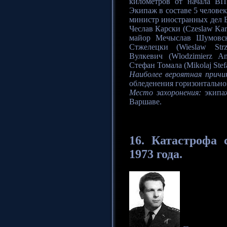
километров от начала В
Экипаж в составе 5 челове
министр иностранных дел В
Чеслав Карски (Czeslaw Kars
майор Мечыслав Шумовски
Стжелецки (Wieslaw Str
Вулкевич (Wlodzimierz A
Стефан Томала (Mikolaj Stef
Наиболее вероятная причи
обледенения горизонтально
Место захоронения:
экипаж
Варшаве.
16.
Катастрофа
с
1973 года.