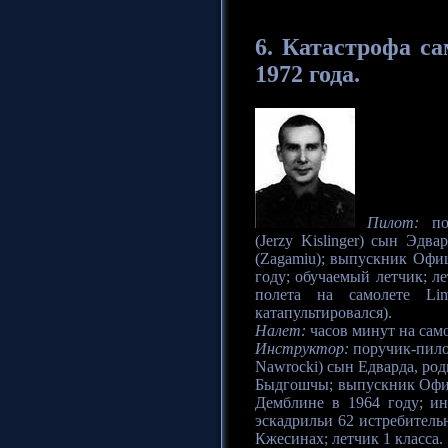
6.
Катастрофа
са
1972 года.
Пилот:
под
(Jerzy Kislinger) сын Эдв
(Zagamiu); выпускник Офи
году; обучаемый летчик; ле
полета на самолете Lim
катапультировался).
Налет:
часов минут на само
Инструктор:
поручик-пило
Nawrocki) сын Едварда, род
Быдгошчы; выпускник Офи
Демблине в 1964 году; ин
эскадрильи 62 истребитель
Кжесинах; летчик 1 класса.