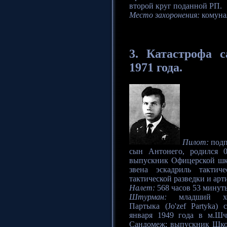
второй круг поданной РП.
Место захоронения:
комуна
3.
Катастрофа
са
1971 года.
Пилот:
подп
сын Антонего, родился 
выпускник Офицерской шко
звена эскадриль тактич
тактической разведки и арт
Налет:
568 часов 53 минуты
Штурман:
младший хор
Партыка (Jo'zef Partyka)
января 1949 года в м.Шчы
Сандомеж; выпускник Шк