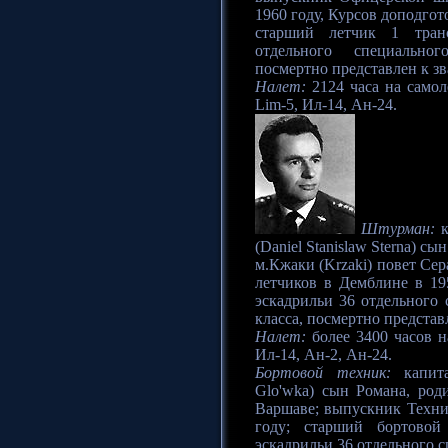
1960 году, Курсов доподгот
старший летчик 1 тран
отдельного специально
посмертно представлен к з
Налет:
2124 часа на самол
Lim-5, Ил-14, Ан-24.
Штурман:
к
(Daniel Stanislaw Sterna) с
м.Кжаки (Krzaki) повет Се
летчиков в Демблине в 19
эскадрильи 36 отдельного 
класса, посмертно представ
Налет:
более 3400 часов на
Ил-14, Ан-2, Ан-24.
Бортовой техник:
капита
Glo'wka) сын Романа, род
Варшаве; выпускник Техн
году; старший бортовой
эскадрильи 36 отдельного 