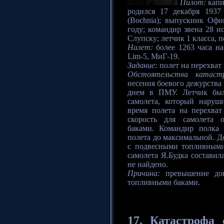
Пилот:
капи
родился 17 декабря 1937
(Bochnia); выпускник Оф
году; командир звена 28 
Слупску; летчик 1 класса, 
Налет:
более 1263 часа на
Lim-5, МиГ-19.
Задание:
полет на перехват 
Обстоятельства катаст
несения боевого дежурства
днем в ПМУ. Летчик был
самолета, который наруш
время полета на перехва
скорость для самолета 
баками. Командир полка 
полета до максимальной. Д
с подвесными топливными 
самолета Я.Будка составил
не найдено.
Причина:
превышение доп
топливными баками.
17.
Катастрофа
с