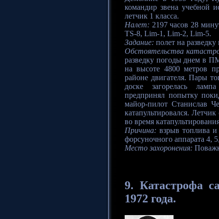
командир звена учебной 
летчик 1 класса.
Налет:
2197 часов 28 минут
TS-8, Lim-1, Lim-2, Lim-5.
Задание:
полет на разведку 
Обстоятельства катастр
разведку погоды днем в ПМ
на высоте 4800 метров п
районе двигателя. Пары то
доске загорелась ламп
предпринял попытку поки
майор-пилот Станислав Чен
катапультировался. Летчик
во время катапультирования
Причина:
взрыв топлива и
форсуночного аппарата 4, 5
Место захоронения:
Поважк
9.
Катастрофа
са
1972 года.