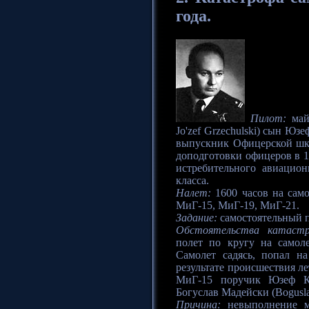
года.
Пилот:
май
Jo'zef Grzechulski) сын Юзе
выпускник Офицерской шко
доподготовки офицеров в 1
истребительного авиацио
класса.
Налет:
1600 часов на само
МиГ-15, МиГ-19, МиГ-21.
Задание:
самостоятельный п
Обстоятельства катаст
полет по кругу на самол
Самолет садясь, попал н
результате происшествия л
МиГ-15 поручик Юзеф Кул
Богуслав Мадейски (Bogusl
Причина:
невыполнение м