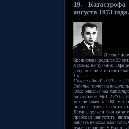
19.
Катастрофа
августа 1973 года.
Пилот:
пору
Бронислава, родился 30 окт
Лубань; выпускник Офице
году; летчик 2 истебитель
1 класса.
Налет:
общий - 923 часа, 1
Задание:
полет на воздушн
Обстоятельства катастр
на самолете МиГ-21Ф13. Н
метров (вместо 5000 метро
попал в струю газов от ат
Летчик должен был катапул
пробовал запустить двиг
набрать необходимой тяги. 
землей в районе м.Волин. Л