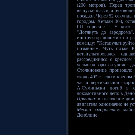
(200 метров). Перед тре
выпуске шасси, а руководи
посадки. Через 52 секунды
городом. Хетман 303, оста
РП спросил: " У кого ос
"Дотянуть до аэродрома"
инструктор доложил по рад
команду: "Катапультируйте
позывным. Чуть позже Р
катапультировался, одн
рассоединился с креслом
услышал взрыв и увидел ды
Столкновение произошло
o
около 40
с левым креном 6
час и вертикальной скоро
А.Суминьски погиб в с
локомотивного депо в Денб
Причина:
выключение двига
двигателя однозначно не ус
Место захоронения:
майор
Денблине.