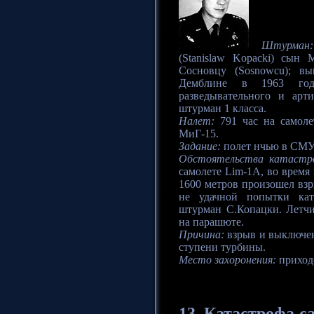
Штурман:
(Stanislaw Kopacki) сын
Сосновцу (Sosnowcu); в
Демблине в 1963 год
разведывательного и ар
штурман 1 класса.
Налет:
791 час на самолет
МиГ-15.
Задание:
полет нчью в СМУ
Обстоятельства катастр
самолете Lim-1A, во время
1600 метров произошел взр
не удачной попытки кат
штурман С.Копацки. Летчи
на парашюте.
Причина:
взрыв и выключени
ступени турбины.
Место захоронения:
приходс
13.
Катастрофа
са