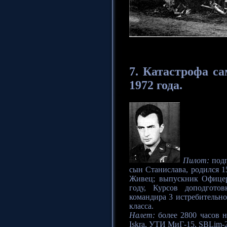
7.
Катастрофа
са
1972 года.
Пилот:
подп
сын Станислава, родился 15
Живец; выпускник Офицер
году, Курсов доподгото
командира 3 истребительно
класса.
Налет:
более 2800 часов на
Iskra, УТИ МиГ-15, SBLim-2