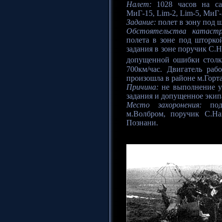
Налет:
1028 часов на са
МиГ-15, Lim-2, Lim-5, МиГ-
Задание:
полет в зону под 
Обстоятельства катаст
полета в зоне под шторко
задания в зоне поручик С.Н
допущенной ошибки столкн
700км/час. Двигатель раб
произошла в районе м.Горта
Причина:
не выполнение у
задания и допущенное экип
Место захоронения:
подп
м.Волбром, поручик С.Н
Познани.