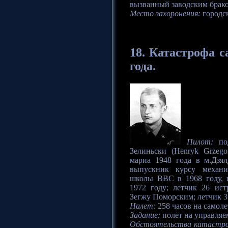
вызванный заводским брак
Место захоронения:
городск
18.
Катастрофа
са
года.
Пилот:
под
Зелиньски (Henryk Grzegor
мариа 1948 года в м.Дзял
выпускник курсу механи
школы ВВС в 1968 году, 
1972 году; летчик 26 ис
Зегжу Поморским; летчик 3 
Налет:
258 часов на самоле
Задание:
полет на управля
Обстоятельства катастр