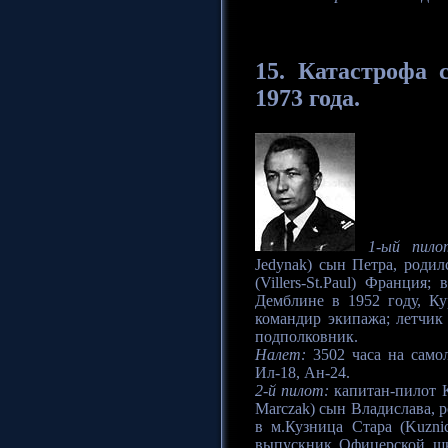
15.
Катастрофа
с
1973 года.
1-ый пило
Jedynak) сын Петра, родил
(Villers-St.Paul) Франци
Демблине в 1952 году, Ку
командир экипажа; летчик 
подполковник.
Налет:
3502 часа на самол
Ил-18, Ан-24.
2-й пилот:
капитан-пилот К
Marczak) сын Владислава, р
в м.Кузница Стара (Kuzni
выпускник Офицерской шк