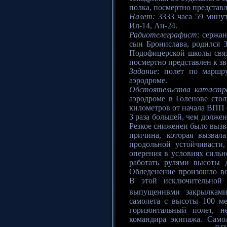
полка, посмертно представ
Налет:
3333 часа 59 минут
Ил-14, Ан-24.
Радиотелеграфист:
сержант
сын Бронислава, родился 
Подофицерской школы связи
посмертно представлен к з
Задание:
полет по маршру
аэродроме.
Обстоятельства катастр
аэродроме в Голенове стол
километров от начала ВПП с
3 раза большей, чем должен 
Резкое сниженеи было вызв
причина, которая вызвал
продольной устойчивасти,
оперения в условиях сильн
работать рулями высоты 
Обледенение произошло во
В этой исключительной 
выпущеннвми закрылкам
самолета с высоты 100 м
горизонтальный полет, 
командира экипажа. Само