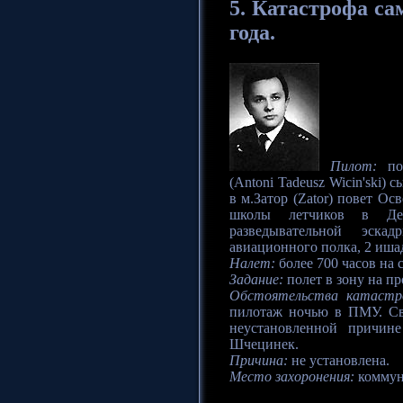
5.
Катастрофа
сам
года.
Пилот:
пор
(Antoni Tadeusz Wicin'ski) 
в м.Затор (Zator) повет О
школы летчиков в Де
разведывательной эска
авиационного полка, 2 ишад
Налет:
более 700 часов на 
Задание:
полет в зону на п
Обстоятельства катастр
пилотаж ночью в ПМУ. Свя
неустановленной причине
Шчецинек.
Причина:
не установлена.
Место захоронения:
коммун