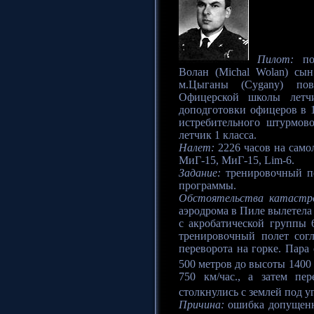
Пилот:
под
Волан (Michal Wolan) сы
м.Цыганы (Cygany) пове
Офицерской школы летч
доподготовки офицеров в 1
истребительного штурмов
летчик 1 класса.
Налет:
2226 часов на самол
МиГ-15, МиГ-15, Lim-6.
Задание:
тренировочный по
программы.
Обстоятельства катастр
аэродрома в Пиле вылетела 
с акробатической группы
тренировочный полет сог
переворота на горке. Пара
500 метров до высоты 1400 -
750 км/час., а затем пе
столкнулись с землей под у
Причина:
ошибка допущенн