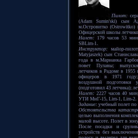
Пилот:
сер
(Adam Sumin'ski) сын А
м.Островитко (Ostrowitko)
Офицерской школы летчико
Налет:
179 часов 53 минут
SBLim-1.
Инструктор:
майор-пилот
Matyjaszek) сын Станислав
года в м.Марианка Гарбов
повет Пулавы; выпуск
летчиков в Радоме в 1955 
офицеров в 1971 году;
воздушной подготовки у
(подготовил 43 летчика); ле
Налет:
2227 часов 40 мину
УТИ МиГ-15, Lim-1, Lim-2.
Задание:
учебный полет по 
Обстоятельства катастр
целью выполнения комплекс
малой высоте. Полет в зон
После посадки и срулив
устройств без выключени
полосу и вылетел для вып