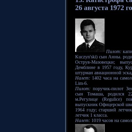
26 августа 1972 го
Пилот:
капи
Kuczyn'ski) сын Анны. родил
Острув-Мазовецки; вып
Демблине в 1957 году, Ку
штурман авиационной эскад
Налет:
1402 часа на самол
Lim-6.
Пилот:
поручик-пилот Зен
сын Томаша, родился 2
м.Регулице (Regulice) п
выпускник Офицерской шко
1964 году; старший летчи
летчик 1 класса.
Налет:
1019 часов на самол