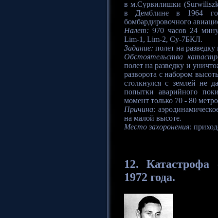
в м.Сурвилишки (Surwilisz
в Демблине в 1964 год
бомбардировочного авиацио
Налет:
970 часов 24 мину
Lim-1, Lim-2, Су-7БКЛ.
Задание:
полет на разведку
Обстоятельства катастр
полет на разведку и уничт
разворота с набором высоты
столкнулся с землей не д
попытки аварийного поки
момент только 70 - 80 метро
Причина:
аэродинамическое
на малой высоте.
Место захоронения:
приход
12.
Катастрофа
с
1972 года.