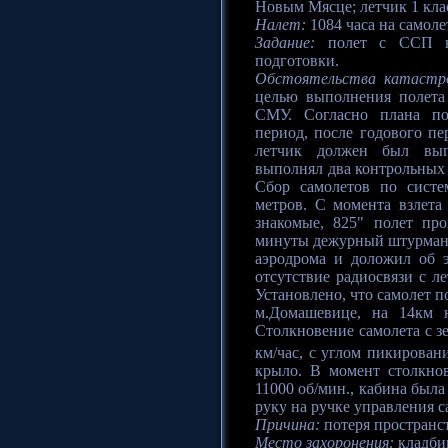
Новым Мясце; летчик 1 кла
Налет:
1084 часа на самолет
Задание:
полет с ССП н
подготовки.
Обстоятельства катастр
целью выполнения полета
СМУ. Согласно плана по
период, после годового пе
летчик должен был выпо
выполнял два контрольных п
Сбор самолетов по сист
метров. С момента взлета
знакомые, 825" полет пр
минуты дежурный штурман 
аэродрома и доложил об 
отсутствие радиосвязи с л
Установлено, что самолет 
м.Домашевице, на 14км 
Столкновение самолета с з
км/час, с углом пикирован
крыло. В момент столкнов
11000 об/мин., кабина была
руку на ручке управления с
Причина:
потеря пространс
Место захоронения:
кладби