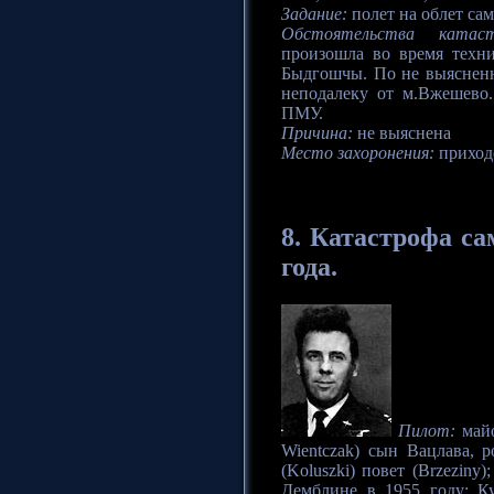
Задание:
полет на облет сам
Обстоятельства катас
произошла во время техни
Быдгошчы. По не выясненн
неподалеку от м.Вжешево
ПМУ.
Причина:
не выяснена
Место захоронения:
приходс
8.
Катастрофа
сам
года.
Пилот:
майо
Wientczak) сын Вацлава, 
(Koluszki) повет (Brzezin
Демблине в 1955 году; К