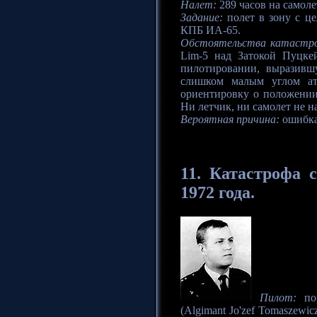
Налет:
289 часов на самоле
Задание:
полет в зону с ц
КПБ ИА-65.
Обстоятельства катастр
Lim-5 над Затокой Пуцке
пилотировании, выразивш
слишком малым углом ат
ориентировку о положении
Ни летчик, ни самолет не н
Вероятная причина:
ошибка
11.
Катастрофа
с
1972 года.
Пилот:
пор
(Algimant Jo'zef Tomaszewi