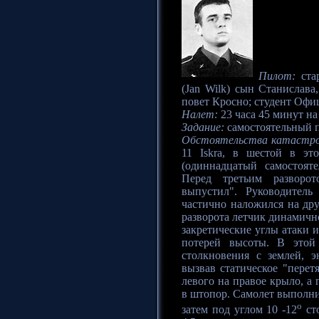
Пилот:
ста
(Jan Wilk) сын Станислава
повет Кросно; студент Офи
Налет:
23 часа 45 минут на 
Задание:
самостоятельный п
Обстоятельства катастр
11 Iskra, в шестой в эт
(одиннадцатый самостоят
Перед третьим разворо
выпустил". Руководитель
частично наложился на дру
разворота летчик динамично
закретические углы атаки 
потерей высоты. В этой
столкновения с землей, э
вызвав статическое "перет
левого на правое крыло, а 
в штопор. Самолет выполни
o
затем под углом 10 -12
сто