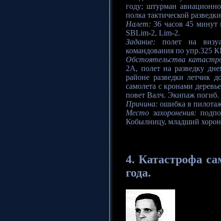
году; штурман авиационно
полка тактической разведки
Налет:
36 часов 45 минут н
SBLim-2, Lim-2.
Задание:
полет на визуал
командования по упр.325 
Обстоятельства катастр
2A, полет на разведку дн
районе разведки летчик 
самолета с кронами деревь
повет Валч. Экипаж погиб.
Причина:
ошибка в пилотаж
Место захоронения:
подпо
Кобылницу, младший хорон
4.
Катастрофа
сам
года.