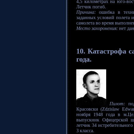
4,5 километрах на юго-во
Летчик погиб.
Причина:
ошибка в техни
заданных условий полета и
самолета во время выполнен
Место захоронения:
нет да
10.
Катастрофа
са
года.
Пилот:
под
Красовски (Zdzislaw Edwa
ноября 1948 года в м.Цел
выпускник Офицерской ш
летчик 34 истребительного
3 класса.