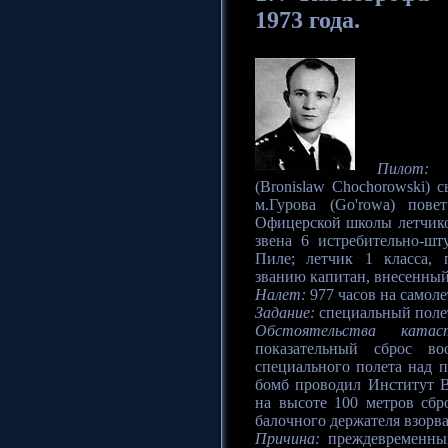
1973 года.
Пилот:
п
(Bronislaw Chochorowski) 
м.Гурова (Go'rowa) пов
Офицерской школы летчико
звена 6 истребительно-ш
Пиле; летчик 1 класса, 
званию капитан, внесенны
Налет:
977 часов на самолет
Задание:
специальный полет
Обстоятельства катас
показательный сброс в
специального полета над
бомб проводил Институт В
на высоте 100 метров сбр
балочного держателя взорв
Причина:
преждевременный