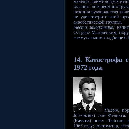
маневра, также допуск неп
задания летчиком-инстру
позиция руководителя поле
не удолетворительной ор
акробатической группы.
Место захоронения:
капит
Острове Мазовецким; пору
коммунальном кладбище в 
14.
Катастрофа
с
1972 года.
Пилот:
пор
Jo'zefaciuk) сын Феликса
(Rassosz) повет Люблин;
1965 году; инструктор, лет