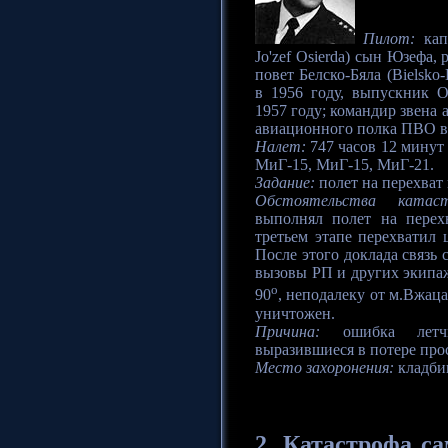
Пилот:
кап
Jo'zef Osierda) сын Юзефа,
повет Белско-Бяла (Bielsk
в 1956 году, выпускник 
1957 году; командир звена
авиационного полка ПВО в 
Налет:
747 часов 12 минут 
МиГ-15, МиГ-15, МиГ-21.
Задание:
полет на перехват
Обстоятельства катас
выполнял полет на пере
третьем этапе перехватил
После этого доклада связь 
вызовы РП и других экипаж
o
90
, неподалеку от м.Вжац
уничтожен.
Причина:
ошибка летчик
выразившиеся в потере про
Место захоронения:
кладби
2.
Катастрофа
са