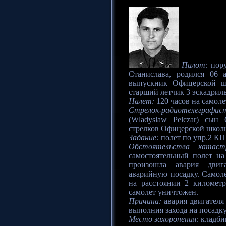
Пилот:
пору
Станислава, родился 06 а
выпускник Офицерской ш
старший летчик 3 эскадриль
Налет:
120 часов на самоле
Стрелок-радиотелеграфис
(Wladyslaw Pelczar) сын
стрелков Офицерской школы
Задание:
полет по упр.2 К
Обстоятельства катаст
самостоятельный полет на
произошла авария двиг
аварийную посадку. Самол
на расстоянии 2 километ
самолет уничтожен.
Причина:
авария двигателя 
выполния захода на посадк
Место захоронения:
кладбищ