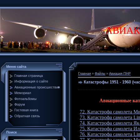
АВИАК
Меню сайта
Главная
»
Файлы
»
Авиация ПНР
Главная страница
Информация о сайте
Катастрофы 1951 - 1960 (час
Авиационные происшествия
Мемориал
Фотоальбомы
Авиационные ката
Форум
Гостевая книга
72. Катастрофа самолета Ми
Обратная связь
73. Катастрофа самолета Lim
74. Катастрофа самолета Як-
75. Катастрофа самолета Ил
Поиск
76. Катастрофа самолета Lim
77. Катастрофа самолета Ми