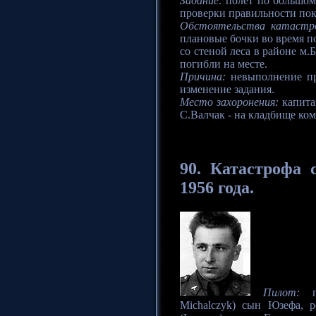
Задание:
полет по большом
проверки правильности по
Обстоятельства катастр
плановые бочки во время по
со стеной леса в районе м
погибли на месте.
Причина:
невыполнение пр
изменение задания.
Место захоронения:
капита
С.Валчак - на кладбище ко
90.
Катастрофа
с
1956 года.
Пилот:
по
Michalczyk) сын Юзефа, 