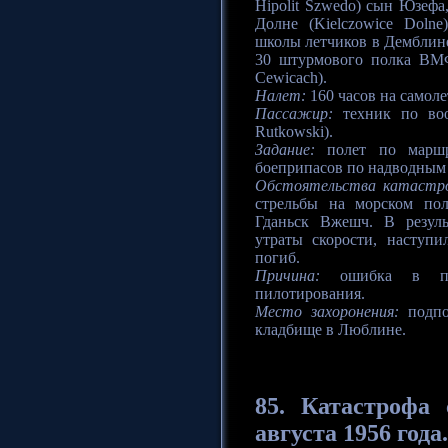
Hipolit Szwedo) сын Юзефа
Долне (Kielczowice Doln
школы летчиков в Демблине
30 штурмового полка ВМФ
Cewicach).
Налет:
160 часов на самолет
Пассажир:
техник по воо
Rutkowski).
Задание:
полет по маршр
боеприпасов по надводным 
Обстоятельства катастр
стрельбы на морском пол
Гданьск Вжешч. В резул
утраты скорости, наступ
погиб.
Причина:
ошибка в пил
пилотирования.
Место захоронения:
подпо
кладбище в Люблине.
85.
Катастрофа
августа 1956 года.