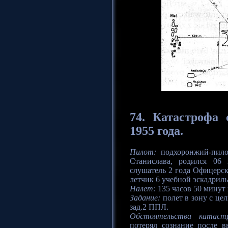
74.
Катастрофа
с
1955 года.
Пилот:
подхоронжий-пило
Станислава, родился 06 
слушатель 2 года Офицерс
летчик 6 учебной эскадрил
Налет:
135 часов 50 минут 
Задание:
полет в зону с це
зад.2 ППЛ.
Обстоятельства катаст
потерял сознание после в