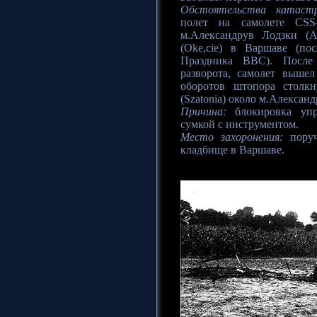
Обстоятельства катаст
полет на самолете CSS
м.Александрув Лодзки (A
(Oke,cie) в Варшаве (по
Праздника ВВС). После 
разворота, самолет выше
оборотов штопора столкн
(Szatonia) около м.Алексан
Причина:
блокировка упр
сумкой с инструментом.
Место захоронения:
поруч
кладбище в Варшаве.