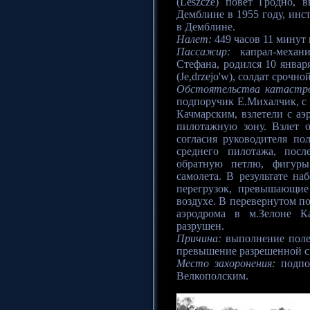
(Leszcze) повет Гродно,
Демблине в 1955 году, инс
в Демблине.
Налет:
449 часов 11 минут н
Пассажир:
капрал-механи
Стефана, родился 10 январ
(Je,drzejo'w), солдат срочн
Обстоятельства катастр
подпоручик Е.Михалчик, с 
Качмарским, взлетели с аэ
пилотажную зону. Взлет о
согласия руководителя по
среднего пилотажа, пос
обратную петлю, фигуры
самолета. В результате на
перегрузок, превышающие
воздухе. В перевернутом п
аэродрома в м.Зелоне К
разрушен.
Причина:
выполнение полет
превышение разрешенной ск
Место захоронения:
подпо
Велкополским.