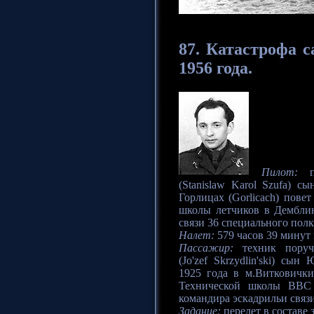
87.
Катастрофа
са
1956 года.
Пилот:
по
(Stanislaw Karol Szufa) с
Горлицах (Gorlicach) пове
школы летчиков в Демблин
связи 36 специального полк
Налет:
579 часов 39 минут 
Пассажир:
техник поруч
(Jo'zef Skrzydlin'ski) сын
1925 года в м.Витковички
Технической школы ВВС
командира эскадрильи связ
Задание:
перелет в составе 