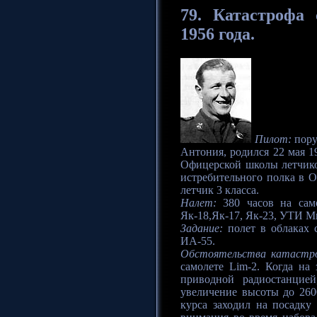
79.
Катастрофа
с
1956 года.
Пилот:
пору
Антония, родился 22 мая 1
Офицерской школы летчиков
истребительного полка в О
летчик 3 класса.
Налет:
380 часов на само
Як-18,Як-17, Як-23, УТИ Ми
Задание:
полет в облаках
ИА-55.
Обстоятельства катастр
самолете Lim-2. Когда на
приводной радиостанцией
увеличение высоты до 2600
курса заходил на посадку 