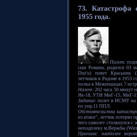
73.
Катастрофа
с
1955 года.
Пилот:
подп
сын Романа, родился 03 м
Duz'u) повет Красьник (
летчиков в Радоме в 1953 г
полка в Меженцицах 7 истр
Налет:
202 часа 50 минут н
Як-18, УТИ МиГ-15, МиГ-15
Задание:
полет в НСМУ на 
по упр.11 ППЛ.
Обстоятельства катастр
из атаки", летчик потерял 
чего самолет столкнулся с 
неподплеку м.Вержбы (Wierz
Причина:
наиболее вероят