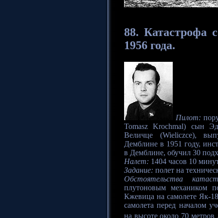
88.
Катастрофа
с
1956 года.
Пилот:
пору
Tomasz Krochmal) сын Эд
Величце (Wieliczce), в
Демблине в 1951 году, инс
в Демблине, обучил 30 под
Налет:
1404 часов 10 минут
Задание:
полет на техническ
Обстоятельства катаст
плутоновым механиком по
Кжевица на самолете Як-18
самолета перед началом уч
на высоте около 70 метров