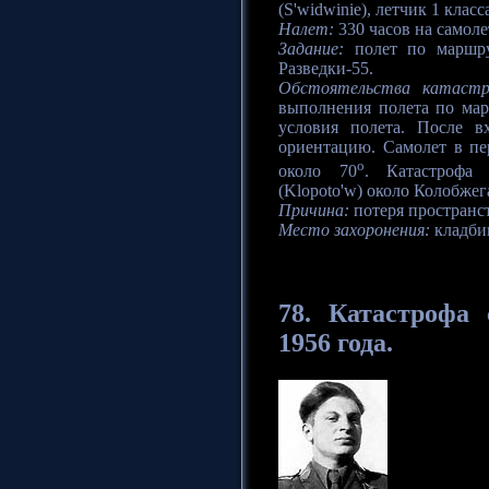
(S'widwinie), летчик 1 класс
Налет:
330 часов на самоле
Задание:
полет по маршру
Разведки-55.
Обстоятельства катаст
выполнения полета по мар
условия полета. После в
ориентацию. Самолет в пе
o
около 70
. Катастрофа 
(Klopoto'w) около Колобжег
Причина:
потеря пространс
Место захоронения:
кладби
78.
Катастрофа
с
1956 года.