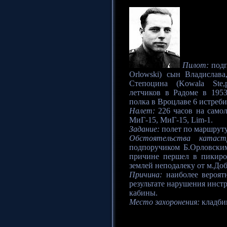
Пилот:
подп
Orlowski) сын Владислав
Степоцина (Kowala Ste,
летчиков в Радоме в 1953
полка в Вроцлаве 6 истреб
Налет:
226 часов на самол
МиГ-15, МиГ-15, Lim-1.
Задание:
полет по маршруту
Обстоятельства катаст
подпоручиком Б.Орловским
причине першел в пикиро
землей неподалеку от м.До
Причина:
наиболее вероятн
результате нарушения инст
кабины.
Место захоронения:
кладбищ