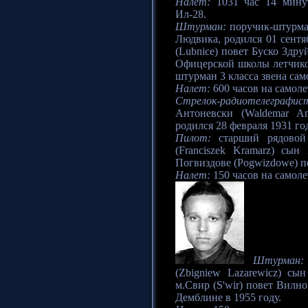
Налет:
1031 час 14 минут
Ил-28.
Штурман:
поручик-штурман
Людвика, родился 01 сентя
(Lubnice) повет Буско Здру
Офицерской школы летчико
штурман 3 класса звена са
Налет:
600 часов на самолет
Стрелок-радиотелеграфис
Антоневски (Waldemar An
родился 28 февраля 1931 го
Пилот:
старший рядовой
(Franciszek Kramarz) сы
Погвиздове (Pogwizdowe) п
Налет:
150 часов на самолет
Штурман:
(Zbigniew Lazarewicz) с
м.Свир (S'wir) повет Вилн
Демблине в 1955 году.