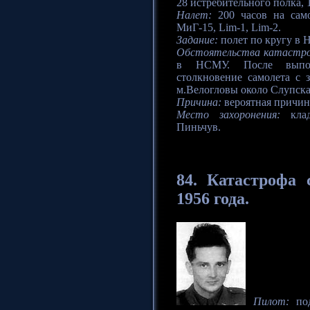
28 истребительного полка, 
Налет:
200 часов на само
МиГ-15, Lim-1, Lim-2.
Задание:
полет по кругу в
Обстоятельства катастр
в НСМУ. После выполн
столкновение самолета с 
м.Велогловы около Слупска
Причина:
вероятная причина
Место захоронения:
кладб
Пиньчув.
84.
Катастрофа
с
1956 года.
Пилот:
под