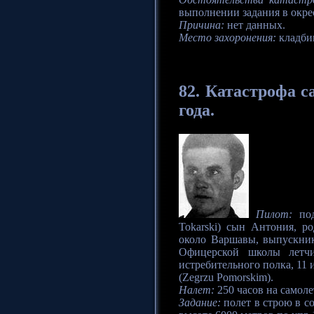
выполнении задания в окре
Причина:
нет данных.
Место захоронения:
кладби
82.
Катастрофа
са
года.
Пилот:
под
Tokarski) сын Антония, р
около Варшавы, выпускник
Офицерской школы летчи
истребительного полка, 11
(Zegrzu Pomorskim).
Налет:
250 часов на самоле
Задание:
полет в строю в с