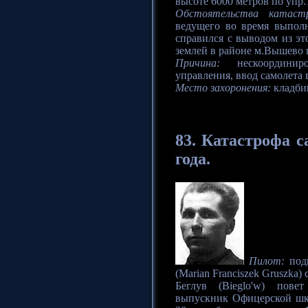
высоте 6000 метров по упр
Обстоятельства катаст
ведущего во время выполн
справился с выводом из эт
землей в районе м.Вышево 
Причина:
нескоординиро
управления, ввод самолета
Место захоронения:
кладби
83.
Катастрофа
са
года.
Пилот:
подп
(Marian Franciszek Gruszka)
Беглув (Bieglo'w) повет
выпускник Офицерской шко