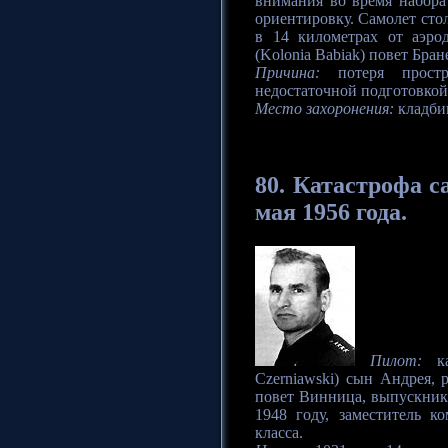
внимания во время набора
ориентировку. Самолет сто
в 14 километрах от аэро
(Kolonia Babiak) повет Бран
Причина:
потеря простр
недостаточной подготовкой
Место захоронения:
кладби
80.
Катастрофа
са
мая 1956 года.
Пилот:
ка
Czerniawski) сын Андрея, 
повет Винница, выпускник
1948 году, заместитель к
класса.