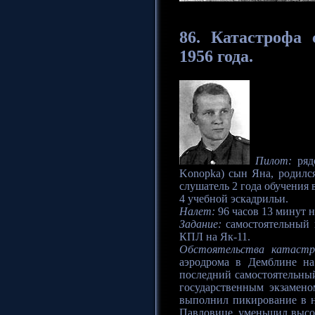
86.
Катастрофа
с
1956 года.
Пилот:
ряд
Konopka) сын Яна, родился 
слушатель 2 года обучения
4 учебной эскадрильи.
Налет:
96 часов 13 минут н
Задание:
самостоятельный 
КПЛ на Як-11.
Обстоятельства катаст
аэродрома в Демблине на
последний самостоятельный
государственным экзамено
выполнил пикирование в н
Павловице, уменьшил высоту