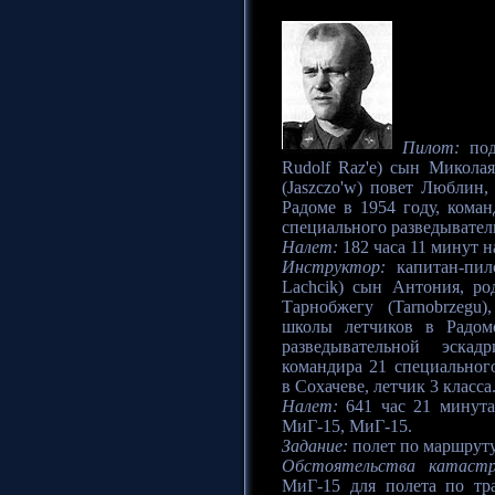
Пилот:
под
Rudolf Raz'e) сын Микола
(Jaszczo'w) повет Люблин
Радоме в 1954 году, коман
специального разведывател
Налет:
182 часа 11 минут н
Инструктор:
капитан-пил
Lachcik) сын Антония, ро
Тарнобжегу (Tarnobrzegu
школы летчиков в Радом
разведывательной эска
командира 21 специальног
в Сохачеве, летчик 3 класса
Налет:
641 час 21 минута
МиГ-15, МиГ-15.
Задание:
полет по маршруту
Обстоятельства катаст
МиГ-15 для полета по тр