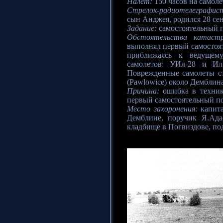
Налет:
150 часов на самолет
Стрелок-радиотелеграфис
сын Анджея, родился 28 сен
Задание:
самостоятельный п
Обстоятельства катаст
выполнял первый самостоят
приближаясь к ведущему
самолетов: УИл-28 и И
Поврежденные самолеты ст
(Pawlowice) около Демблин
Причина:
ошибка в техник
первый самостоятельный по
Место захоронения:
капита
Демблине, поручик Я.Ада
кладбище в Погвиздове, под