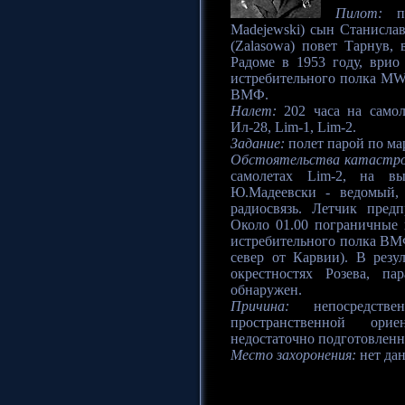
Пилот:
по
Madejewski) сын Станислав
(Zalasowa) повет Тарнув
Радоме в 1953 году, врио
истребительного полка MW
ВМФ.
Налет:
202 часа на самол
Ил-28, Lim-1, Lim-2.
Задание:
полет парой по м
Обстоятельства катастр
самолетах Lim-2, на в
Ю.Мадеевски - ведомый, 
радиосвязь. Летчик пред
Около 01.00 пограничные
истребительного полка ВМФ
север от Карвии). В резу
окрестностях Розева, п
обнаружен.
Причина:
непосредстве
пространственной ори
недостаточно подготовленн
Место захоронения:
нет да