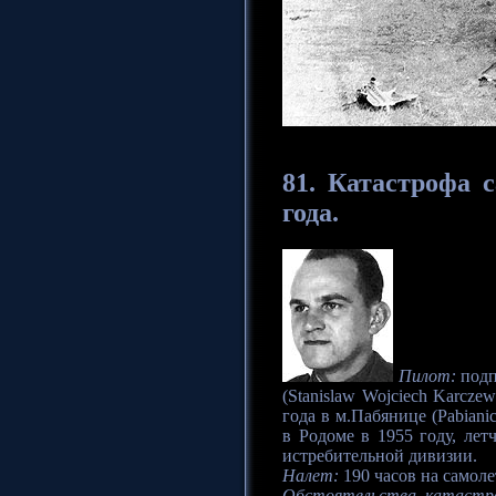
81.
Катастрофа
с
года.
Пилот:
подп
(Stanislaw Wojciech Karcze
года в м.Пабянице (Pabian
в Родоме в 1955 году, лет
истребительной дивизии.
Налет:
190 часов на самоле
Обстоятельства катастр