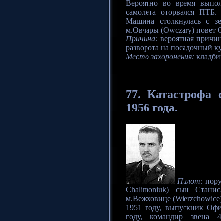
Вероятно во время выпол
самолета оторвался ПТБ.
Машина столкнулась с з
м.Овчары (Owczary) повет О
Причина:
вероятная причин
разворота на посадочный ку
Место захоронения:
кладби
77.
Катастрофа
с
1956 года.
Пилот:
пору
Chalimoniuk) сын Стани
м.Вежховице (Wierzchowice)
1951 году, выпускник Оф
году, командир звена 