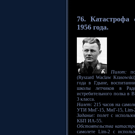
76.
Катастрофа
с
1956 года.
Пилот:
пор
(Ryszard Waclaw Krasowski
года в Гдыне, воспитанн
школы летчиков в Рад
истребительного полка в В
3 класса.
Налет:
215 часов на самоле
УТИ МиГ-15, МиГ-15, Lim-
Задание:
полет с использ
КБП ИА-55.
Обстоятельства катастр
самолете Lim-2 с исполь