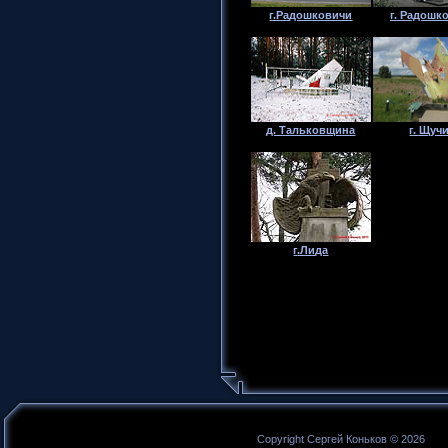
г.Радошковичи
г. Радошк
д. Тальковщина
г. Щуч
г
.Лида
Copyright Сергей Коньков © 2026