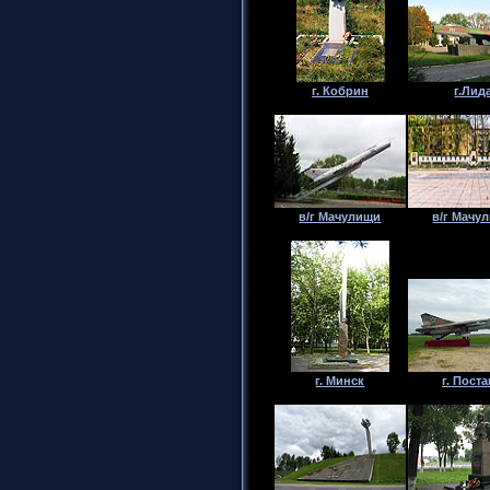
г. Кобрин
г
.Лид
в/г Мачулищи
в/г Мачу
г. Минск
г. Пост