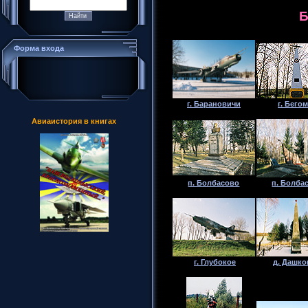
Б
Форма входа
г. Барановичи
г. Бего
Авиаистория в книгах
п. Болбасово
п. Болба
г. Глубокое
д. Дашк