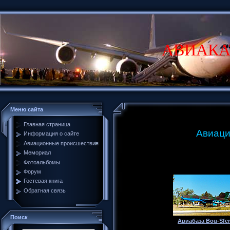
АВИАКА
Меню сайта
Главная страница
Авиаци
Информация о сайте
Авиационные происшествия
Мемориал
Фотоальбомы
Форум
Гостевая книга
Обратная связь
Поиск
Авиабаза Bou-Sfer