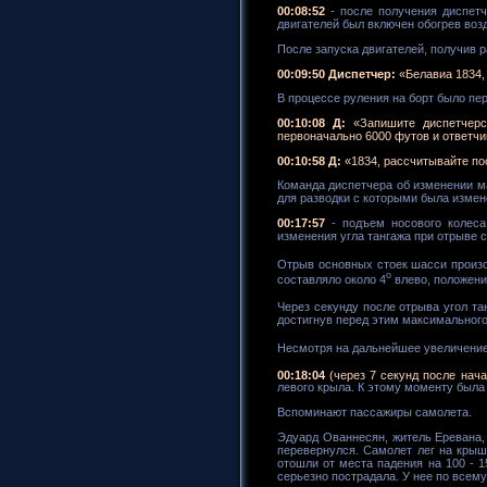
00:08:52
- после получения диспетч
двигателей был включен обогрев возд
После запуска двигателей, получив 
00:09:50 Диспетчер:
«Белавиа 1834,
В процессе руления на борт было пе
00:10:08 Д:
«Запишите диспетчерск
первоначально 6000 футов и ответчи
00:10:58 Д:
«1834, рассчитывайте пос
Команда диспетчера об изменении м
для разводки с которыми была измене
00:17:57
- подъем носового колес
изменения угла тангажа при отрыве с
Отрыв основных стоек шасси произош
о
составляло около 4
влево, положени
Через секунду после отрыва угол та
достигнув перед этим максимального 
Несмотря на дальнейшее увеличение 
00:18:04
(через 7 секунд после нача
левого крыла. К этому моменту была
Вспоминают пассажиры самолета.
Эдуард Ованнесян, житель Еревана, 
перевернулся. Самолет лег на крыш
отошли от места падения на 100 - 1
серьезно пострадала. У нее по всему