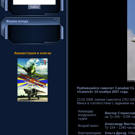
Форма входа
Авиаистория в книгах
Разбившийся самолет Canadair CL
«Gatwick» 14 ноября 2007 года.
13.02.2008 экипаж самолета CRJ-10
Минск в соответствии с заданием на 
Командир
Виктор Станисла
воздушного
на Ту-154 – 5795 ч
судна
Александр Викто
Второй пилот
Ту-154 – 1340 часо
Бортпроводник
Ольга Дрозд
. Общ