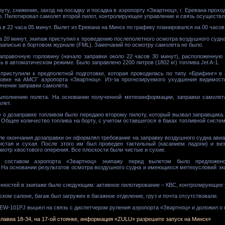
уту, снижение, заход на посадку и посадка в аэропорту «Звартноц», г. Еревана прох
о. Пилотировал самолет второй пилот, контролирующее управление и связь осуществл
в 22 часа 05 минут. Вылет из Еревана на Минск по графику планировался на 00 часов
а 20 минут, экипаж приступил к проведению послеполетного осмотра воздушного судна 
записью в бортовом журнале (FML). Замечаний по осмотру самолета не было.
аправочную горловину (начало заправки около 22 часов 30 минут), расположенную 
ь в автоматическом режиме. Было заправлено 2200 литров (1802 кг) топлива Jet A-1.
приступили к предполетной подготовке, которая проводилась по типу «Брифинг» в
овке на АМСГ аэропорта «Звартноц». Из-за прогнозируемого ухудшения видимост
ичении заправки самолета.
выполнению полета. На основании полученной метеоинформации, заправки самол
лет.
о дозаправке топливом было передано второму пилоту, который вызвал заправщика.
. Общее количество топлива на борту, с учетом оставшегося в баках топливной систем
ле окончания дозаправки он оформлял требование на заправку воздушного судна ави
истая и сухая. После этого им был проведен тактильный (касанием ладони) и виз
мотр хвостового оперения. Все плоскости были чистые и сухие.
м составом аэропорта «Звартноц» экипажу перед вылетом было предложено
 На основании результатов осмотра воздушного судна и имеющихся метеоусловий эк
ностей в экипаже было следующим: активное пилотирование – КВС, контролирующее уп
ом салоне, багаж был загружен в багажное отделение, груз и почта отсутствовали.
EW-101PJ вышел на связь с диспетчером руления аэропорта «Звартноц» и доложил о г
елавиа 18-34, на 17-ой стоянке, информация «ZULU» разрешите запуск на Минск»