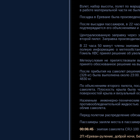
Взлет, набор высоты, полет по маршр
в работе материальной части не был
Посадка в Ереване была произведена 
После высадки пассажиров, в 22 час
подтверждается его объяснениями и 
Централизованную заправку через з
второй пилот. Заправка производилас
В 22 часа 50 минут члены экипажа 
полную информацию о метеообстан
Гомель КВС принял решение об увел
Метеоусловия не препятствовали 
принято обоснованное решение на вы
После прибытия на самолет решение 
(328 кг) была выполнена около 23:00
4830 кг.
По объяснениям второго пилота, пос
самолета. Плоскость крыла была ч
поверхностей крыла и визуальный ос
Наземным инженерно-технически
противообледенительной жидкостью.
облив самолета.
Перед полетом распределение обязан
Пассажиры заняли места в пассажирск
00:06:45
- экипаж самолета CRJ-100 
2П:«Ереван-руление, доброй ночи, Б