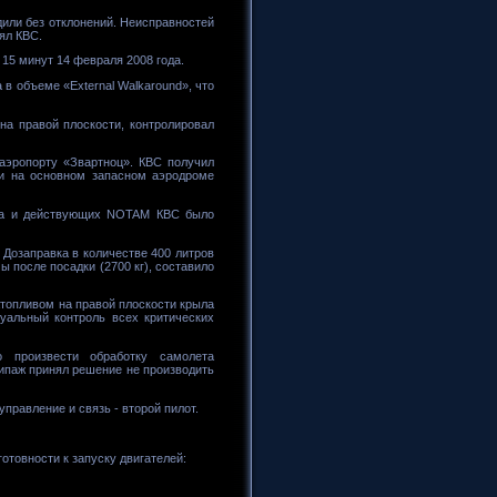
одили без отклонений. Неисправностей
ял КВС.
 15 минут 14 февраля 2008 года.
в объеме «External Walkaround», что
на правой плоскости, контролировал
 аэропорту «Звартноц». КВС получил
и на основном запасном аэродроме
ета и действующих NOTAM КВС было
 Дозаправка в количестве 400 литров
ы после посадки (2700 кг), составило
атопливом на правой плоскости крыла
уальный контроль всех критических
 произвести обработку самолета
ипаж принял решение не производить
равление и связь - второй пилот.
отовности к запуску двигателей: