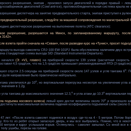
ерского разрешения, экипаж , произвел запуск двигателей в порядке правый – лев
ухозаборников двигателей (Cowl anti-ice), противообледенительная система крыла не
разрешение диспетчера на занятие предварительного старта, экипаж приступил к рулен
 предварительный разрешаю, следуйте за машиной сопровождения по магистральной Р
редано диспетчерское разрешение на выполнение полета (ATC clearance):
ое разрешение, разрешается на Минск, по запланированному маршруту, после 
к 3142».
ле взлета пройти сначала на «Севан», после разводки курс на «Тунис», просит подход
аршрута выхода самолета CRJ-100 EW-101PJ была обусловлена наличием двух встре
на стандартная схема выхода SID (Standard Instrumental Departure).
а начался
(Э: «V1, rotate»)
на приборной скорости 139 узлов (расчетная скорость
оставил 4,5 град/сек, что на 1,5 град/сек превышает рекомендованный РЛЭ (3 град/сек)
о
ел спустя 2.5 секунды на приборной скорости около 147 узлов и угле тангажа 6
. 
е руля направления было практически нейтрально.
о
нгажа увеличился до 10
, но вертикальная перегрузка несмотря на увеличение угла а
значения в 1.2g.
o
o
угла тангажа до максимального значения 12.3,
и угла атаки до 10.3
вертикальная пе
o
ла подъема носового колеса)
левый крен достиг величины около 70
и произошло ка
 достигнута максимальная величина падения коэффициента подъемной силы (около 0.
47 лет: «После взлета самолет поднялся в воздух где-то на 4 - 5 метров. Потом борт
у. Кто-то из ребят открыл запасную дверь, и мы все выбрались. Помню, что в неко
50 метров и вдруг услышали взрыв. Оглянулись - самолет запылал. Со мной все в п
 телу ушибы, порезы на голове.