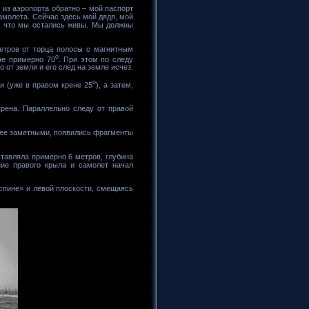
 из аэропорта обратно – мой паспорт
самолета. Сейчас здесь мой дядя, мой
о, что мы остались живы. Мы должны
етров от торца полосы с магнитным
о
не примерно 70
. При этом по следу
от земли и его след на земле исчез.
о
и (уже в правом крене 25
), а затем,
крена. Параллельно следу от правой
лее заметными, появились фрагменты
тавляла примерно 6 метров, глубина
ние правого крыла и самолет начал
спине» и левой плоскости, смещаясь