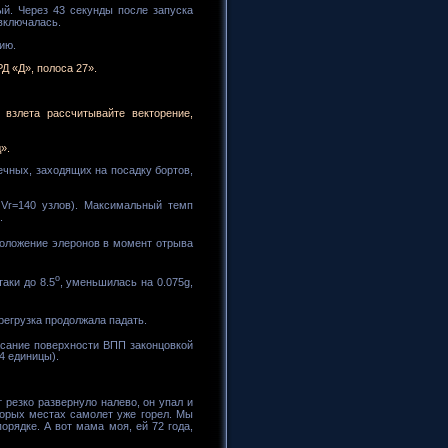
ый. Через 43 секунды после запуска
 включалась.
ию.
Д «Д», полоса 27».
взлета рассчитывайте векторение,
».
чных, заходящих на посадку бортов,
 Vr=140 узлов). Максимальный темп
.
Положение элеронов в момент отрыва
о
таки до 8.5
, уменьшилась на 0.075g,
регрузка продолжала падать.
сание поверхности ВПП законцовкой
4 единицы).
 резко развернуло налево, он упал и
торых местах самолет уже горел. Мы
орядке. А вот мама моя, ей 72 года,