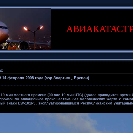
АВИАКАТАСТ
ия
 14 февраля 2008 года (аэр.Звартноц, Ереван)
 19 мин местного времени (00 час 19 мин UTC) (далее приводится время U
произошло авиационное происшествие без человеческих жертв с само
ный знаки EW-101PJ, эксплуатировавшимся Республиканским унитарны