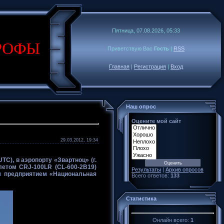
Пятница, 07.08.2026, 05:33
РОФЫ
Приветствую Вас
Гость
|
RSS
Главная
|
Регистрация
|
Вход
Наш опрос
Оцените мой сайт
29.03.2012, 19:34
TC), в аэропорту «Звартноц» (г.
летом CRJ-100LR (CL-600-2B19)
Результаты
|
Архив опросов
м предприятием «Национальная
Всего ответов:
133
Статистика
Онлайн всего:
1