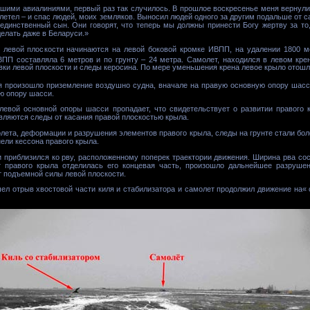
шими авиалиниями, первый раз так случилось. В прошлое воскресенье меня вернули
олетел – и спас людей, моих земляков. Выносил людей одного за другим подальше от 
й единственный сын. Они говорят, что теперь мы должны принести Богу жертву за т
делать даже в Беларуси.»
й левой плоскости начинаются на левой боковой кромке ИВПП, на удалении 1800 м
ПП составляла 6 метров и по грунту – 24 метра. Самолет, находился в левом кре
ки левой плоскости и следы керосина. По мере уменьшения крена левое крыло отошло 
ия произошло приземление воздушно судна, вначале на правую основную опору шасс
ую опору шасси.
левой основной опоры шасси пропадает, что свидетельствует о развитии правого 
вляются следы от касания правой плоскостью крыла.
лета, деформации и разрушения элементов правого крыла, следы на грунте стали бо
ели кессона правого крыла.
 приблизился ко рву, расположенному поперек траектории движения. Ширина рва сос
т правого крыла отделилась его концевая часть, произошло дальнейшее разруше
т подъемной силы левой плоскости.
ел отрыв хвостовой части киля и стабилизатора и самолет продолжил движение на« 