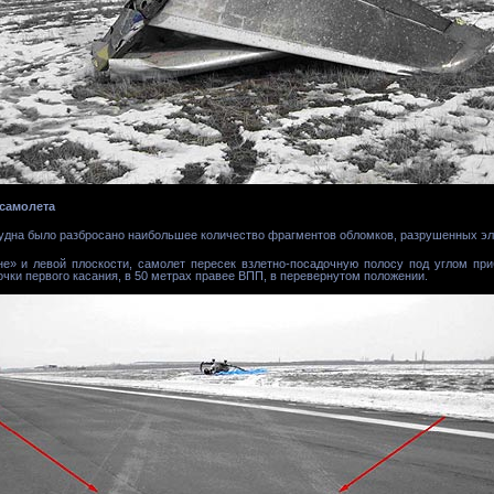
 самолета
судна было разбросано наибольшее количество фрагментов обломков, разрушенных эл
е» и левой плоскости, самолет пересек взлетно-посадочную полосу под углом при
очки первого касания, в 50 метрах правее ВПП, в перевернутом положении.