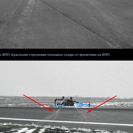
о ВПП. Красными стрелками показаны следы от фюзеляжа на ВПП.