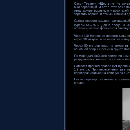
Сасун Теванян: «Шесть лет летаю ва
был порванный. И вот в этот раз я п
отец, другие родные, я у родителе
зарезать барана, и это мы сможем с
Следы первого касания законцовко
курсом МК=265?. Длина следа на ИВ
остались мелкие фрагменты законцов
Через 110 метров от первого касан
через 30 метров, и на левую основн
Через 80 метров след на земле от 
основной опоры шасси на грунте поя
По мере дальнейшего движения само
разрушенных элементов силовой пан
Самолет прошел правее куч щебня и
1,2 метра. При пересечении рва о
переворачиваться на «спину» за сче
После переворота самолета произош
вправо.