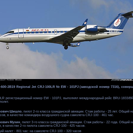
-600-2B19 Regional Jet CRJ-100LR № EW - 101PJ (заводской номер 7316), совер
0LR регистрационный номер EW - 101PJ, выполнял международный рейс BRU-1833/B
полет.
вович Шишло
, пилот 2-го класса гражданской авиации. Стаж работы - 25 лет. Общий на
асов, в качестве командира воздушного судна самолета CRJ-100 - 461 час.
рович Мухин
, пилот 3-го класса гражданской авиации. Стаж работы - 22 года. Общий на
в, в качестве 2-го пилота самолета CRJ-100 - 425 часов.
ий налет - 801 час: на самолете CRJ-100 – 320 часов